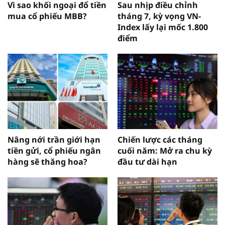
Vì sao khối ngoại đổ tiền
Sau nhịp điều chỉnh
mua cổ phiếu MBB?
tháng 7, kỳ vọng VN-
Index lấy lại mốc 1.800
điểm
Nâng nới trần giới hạn
Chiến lược các tháng
tiền gửi, cổ phiếu ngân
cuối năm: Mở ra chu kỳ
hàng sẽ thăng hoa?
đầu tư dài hạn