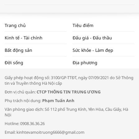
WORLDBANK DỰ BÁO KINH TẾ VIỆT
NAM NĂM 2024 VÀ NĂM 2025 | NHỊP
Trang chủ
Tiêu điểm
ĐẬP THỊ TRƯỜNG #62
Kinh tế - Tài chính
Đấu giá - Đấu thầu
Bất động sản
Sức khỏe - Làm đẹp
Tọa đàm “Xúc tiến thương mại: Khơi
Đời sống
Địa phương
thông đầu ra cho sản phẩm OCOP”
Giấy phép hoạt động số: 3100/GP-TTĐT, ngày 07/09/2021 do Sở Thông
tin và Truyền thông Hà Nội cấp
Đơn vị chủ quản:
CTCP THÔNG TIN TRUNG ƯƠNG
Phụ trách nội dung:
Phạm Tuấn Anh
Bác sĩ tư vấn cách phòng tránh bệnh
Văn phòng giao dịch: Số 112 phố Trung Kính, Yên Hòa, Cầu Giấy, Hà
đường hô hấp trong thời tiết giao mùa
Nội
Hotline: 0908.36.36.26
Email: kinhtevamoitruong6666@gmail.com