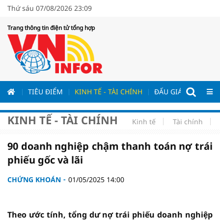
Thứ sáu 07/08/2026 23:09
Trang thông tin điện tử tổng hợp
ƯƠNG
TIÊU ĐIỂM
KINH TẾ - TÀI CHÍNH
ĐẤU GIÁ - ĐẤU THẦ
KINH TẾ - TÀI CHÍNH
Kinh tế
Tài chính
90 doanh nghiệp chậm thanh toán nợ trái
phiếu gốc và lãi
CHỨNG KHOÁN
01/05/2025 14:00
Theo ước tính, tổng dư nợ trái phiếu doanh nghiệp