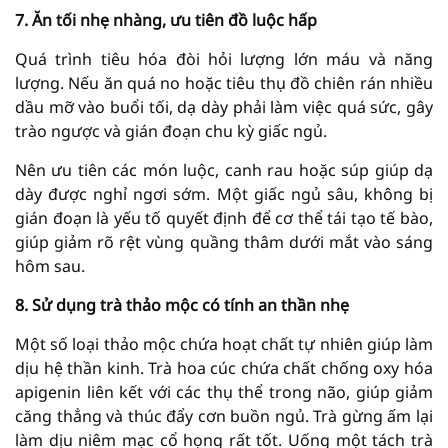
7. Ăn tối nhẹ nhàng, ưu tiên đồ luộc hấp
Quá trình tiêu hóa đòi hỏi lượng lớn máu và năng
lượng. Nếu ăn quá no hoặc tiêu thụ đồ chiên rán nhiều
dầu mỡ vào buổi tối, dạ dày phải làm việc quá sức, gây
trào ngược và gián đoạn chu kỳ giấc ngủ.
Nên ưu tiên các món luộc, canh rau hoặc súp giúp dạ
dày được nghỉ ngơi sớm. Một giấc ngủ sâu, không bị
gián đoạn là yếu tố quyết định để cơ thể tái tạo tế bào,
giúp giảm rõ rệt vùng quầng thâm dưới mắt vào sáng
hôm sau.
8. Sử dụng trà thảo mộc có tính an thần nhẹ
Một số loại thảo mộc chứa hoạt chất tự nhiên giúp làm
dịu hệ thần kinh. Trà hoa cúc chứa chất chống oxy hóa
apigenin liên kết với các thụ thể trong não, giúp giảm
căng thẳng và thúc đẩy cơn buồn ngủ. Trà gừng ấm lại
làm dịu niêm mạc cổ họng rất tốt. Uống một tách trà