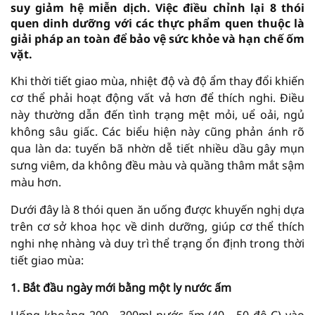
suy giảm hệ miễn dịch. Việc điều chỉnh lại 8 thói
quen dinh dưỡng với các thực phẩm quen thuộc là
giải pháp an toàn để bảo vệ sức khỏe và hạn chế ốm
vặt.
Khi thời tiết giao mùa, nhiệt độ và độ ẩm thay đổi khiến
cơ thể phải hoạt động vất vả hơn để thích nghi. Điều
này thường dẫn đến tình trạng mệt mỏi, uể oải, ngủ
không sâu giấc. Các biểu hiện này cũng phản ánh rõ
qua làn da: tuyến bã nhờn dễ tiết nhiều dầu gây mụn
sưng viêm, da không đều màu và quầng thâm mắt sậm
màu hơn.
Dưới đây là 8 thói quen ăn uống được khuyến nghị dựa
trên cơ sở khoa học về dinh dưỡng, giúp cơ thể thích
nghi nhẹ nhàng và duy trì thể trạng ổn định trong thời
tiết giao mùa:
1. Bắt đầu ngày mới bằng một ly nước ấm