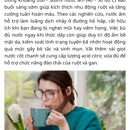
Uống khoảng 200 - 300ml nước ấm (40 - 50 độ C) vào
buổi sáng sớm giúp kích thích nhu động ruột và tăng
cường tuần hoàn máu. Theo các nghiên cứu, nước ấm
hỗ trợ làm loãng dịch nhầy ở đường hô hấp, rất hữu
ích khi bạn đang bị nghẹt mũi hay viêm họng. Việc bù
đủ nước ngay khi thức dậy còn giúp duy trì độ ẩm bề
mặt da, kiểm soát tình trạng tuyến bã nhờn hoạt động
quá mức gây bít tắc và sinh mụn. Vắt thêm vài giọt
nước cốt chanh sẽ cung cấp lượng acid citric vừa đủ để
hỗ trợ chức năng đào thải của ruột và gan.