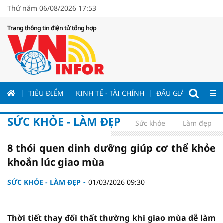
Thứ năm 06/08/2026 17:53
Trang thông tin điện tử tổng hợp
ƯƠNG
TIÊU ĐIỂM
KINH TẾ - TÀI CHÍNH
ĐẤU GIÁ - ĐẤU THẦ
SỨC KHỎE - LÀM ĐẸP
Sức khỏe
Làm đẹp
8 thói quen dinh dưỡng giúp cơ thể khỏe
khoắn lúc giao mùa
SỨC KHỎE - LÀM ĐẸP
01/03/2026 09:30
Thời tiết thay đổi thất thường khi giao mùa dễ làm