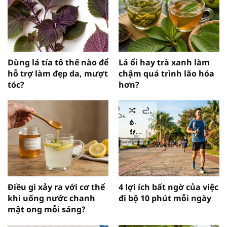
Dùng lá tía tô thế nào để
Lá ổi hay trà xanh làm
hỗ trợ làm đẹp da, mượt
chậm quá trình lão hóa
tóc?
hơn?
Điều gì xảy ra với cơ thể
4 lợi ích bất ngờ của việc
khi uống nước chanh
đi bộ 10 phút mỗi ngày
mật ong mỗi sáng?