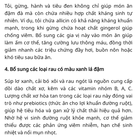
Tỏi, gừng, hành và tiêu đen không chỉ giúp món ăn
đậm đà mà còn chứa nhiều hợp chất kháng sinh tự
nhiên. Ví dụ, tỏi chứa allicin có khả năng kháng khuẩn
mạnh, trong khi gừng chứa hoạt chất gingerol giúp
chống viêm. Bổ sung các gia vị này vào món ăn giúp
làm ấm cơ thể, tăng cường lưu thông máu, đồng thời
giảm nhanh các triệu chứng đầy hơi, buồn nôn hoặc
khó tiêu sau bữa ăn.
4. Bổ sung các loại rau có màu xanh lá đậm
Súp lơ xanh, cải bó xôi và rau ngót là nguồn cung cấp
dồi dào chất xơ, kẽm và các vitamin nhóm B, A, C.
Lượng chất xơ hòa tan trong các loại rau này đóng vai
trò như prebiotics (thức ăn cho lợi khuẩn đường ruột),
giúp hệ tiêu hóa và gan xử lý chất thải hiệu quả hơn.
Nhờ hệ vi sinh đường ruột khỏe mạnh, cơ thể giảm
thiểu được các phản ứng viêm nhiễm, hạn chế sinh
nhiệt và nổi mụn nhọt.