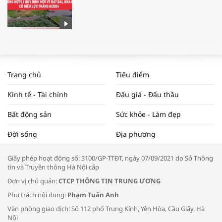
WORLDBANK DỰ BÁO KINH TẾ VIỆT
NAM NĂM 2024 VÀ NĂM 2025 | NHỊP
Trang chủ
Tiêu điểm
ĐẬP THỊ TRƯỜNG #62
Kinh tế - Tài chính
Đấu giá - Đấu thầu
Bất động sản
Sức khỏe - Làm đẹp
Tọa đàm “Xúc tiến thương mại: Khơi
Đời sống
Địa phương
thông đầu ra cho sản phẩm OCOP”
Giấy phép hoạt động số: 3100/GP-TTĐT, ngày 07/09/2021 do Sở Thông
tin và Truyền thông Hà Nội cấp
Đơn vị chủ quản:
CTCP THÔNG TIN TRUNG ƯƠNG
Phụ trách nội dung:
Phạm Tuấn Anh
Bác sĩ tư vấn cách phòng tránh bệnh
Văn phòng giao dịch: Số 112 phố Trung Kính, Yên Hòa, Cầu Giấy, Hà
đường hô hấp trong thời tiết giao mùa
Nội