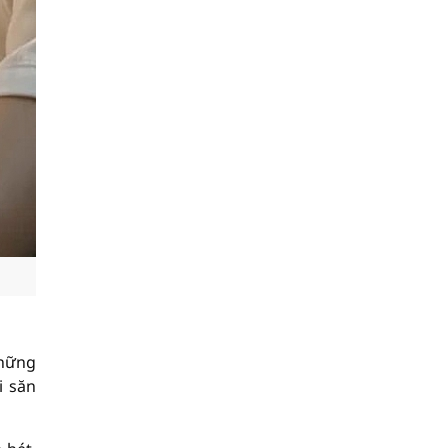
Những
i săn