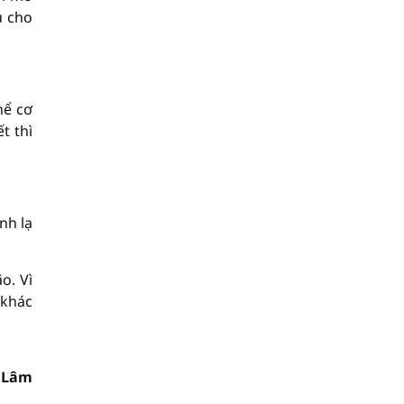
u cho
hể cơ
t thì
nh lạ
o. Vì
 khác
 Lâm