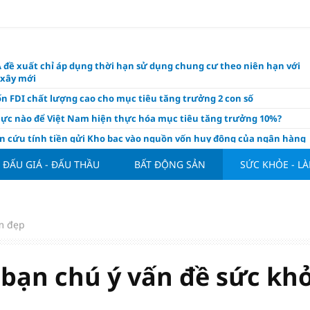
 đề xuất chỉ áp dụng thời hạn sử dụng chung cư theo niên hạn với
 xây mới
n FDI chất lượng cao cho mục tiêu tăng trưởng 2 con số
lực nào để Việt Nam hiện thực hóa mục tiêu tăng trưởng 10%?
n cứu tính tiền gửi Kho bạc vào nguồn vốn huy động của ngân hàng
o Mỹ cùng Nhật Bản "nâng đỡ" đồng yên?
ĐẤU GIÁ - ĐẤU THẦU
BẤT ĐỘNG SẢN
SỨC KHỎE - L
á tía tô thế nào để hỗ trợ làm đẹp da, mượt tóc?
àng hôm nay 6/8: "Nhảy vọt" sau một đêm
Việt Nam tính bài toán xoay tua tại ASEAN Cup 2026 và màn đáp trả
m đẹp
ửa của Hoàng Hên
ất đưa kim cương vào ngành nghề kinh doanh có điều kiện như vàn
 bạn chú ý vấn đề sức kh
thông nguồn cung vật liệu xây dựng