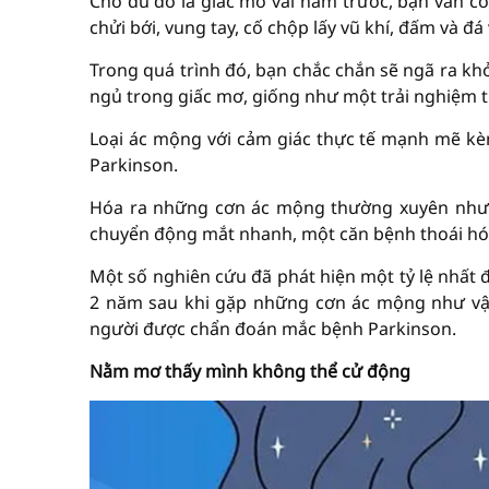
Cho dù đó là giấc mơ vài năm trước, bạn vẫn có 
chửi bới, vung tay, cố chộp lấy vũ khí, đấm và đá
Trong quá trình đó, bạn chắc chắn sẽ ngã ra khỏ
ngủ trong giấc mơ, giống như một trải nghiệm t
Loại ác mộng với cảm giác thực tế mạnh mẽ kè
Parkinson.
Hóa ra những cơn ác mộng thường xuyên như th
chuyển động mắt nhanh, một căn bệnh thoái hóa
Một số nghiên cứu đã phát hiện một tỷ lệ nhất 
2 năm sau khi gặp những cơn ác mộng như vậ
người được chẩn đoán mắc bệnh Parkinson.
Nằm mơ thấy mình không thể cử động