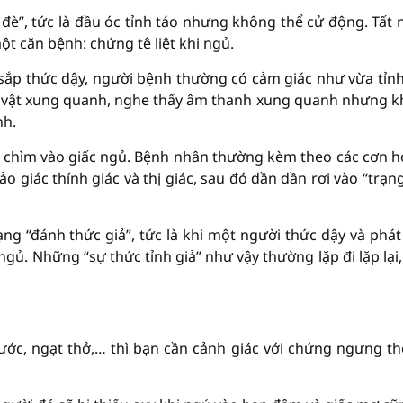
đè”, tức là đầu óc tỉnh táo nhưng không thể cử động. Tất 
ột căn bệnh: chứng tê liệt khi ngủ.
h sắp thức dậy, người bệnh thường có cảm giác như vừa tỉnh
đồ vật xung quanh, nghe thấy âm thanh xung quanh nhưng 
nh.
 mới chìm vào giấc ngủ. Bệnh nhân thường kèm theo các cơn 
 giác thính giác và thị giác, sau đó dần dần rơi vào “trạng
ạng “đánh thức giả”, tức là khi một người thức dậy và phát
gủ. Những “sự thức tỉnh giả” như vậy thường lặp đi lặp lại
ớc, ngạt thở,… thì bạn cần cảnh giác với chứng ngưng th