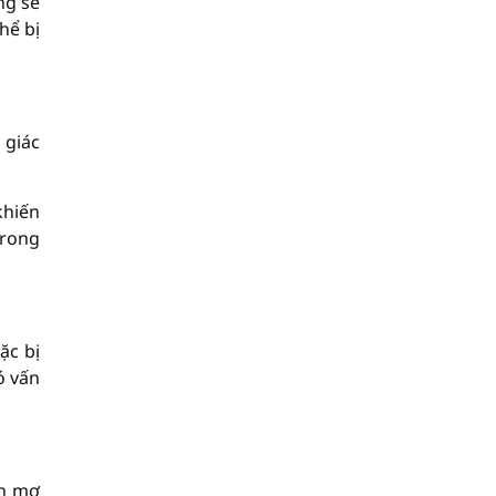
ng sẽ
hể bị
 giác
khiến
trong
ặc bị
ó vấn
ạn mơ