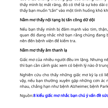
thấy mình bị mất răng, đó có thể là sự kéo dài 
thấy bạn muốn “cắn” vào một tình huống khó khă
Nằm mơ thấy nội tạng bị tấn công dữ dội
Nếu bạn thấy mình bị đâm mạnh vào tim, thận, 
quan đó đang nhắc nhở bạn rằng chúng đang bị 
nên đến bệnh viện để kiểm tra.
Nằm mơ thấy âm thanh lạ
Giấc mơ của nhiều người đều im lặng. Nhưng nế
thì bạn cần cảnh giác xem có bệnh lý nào ở trun
Nghiên cứu cho thấy những giấc mơ kỳ lạ có li
vậy, nếu bạn thường xuyên gặp những cơn ác m
nhau, chẳng hạn như bệnh Alzheimer, bệnh Parki
Nguồn:
8 kiểu giấc mơ nhắc bạn chú ý vấn đề sứ