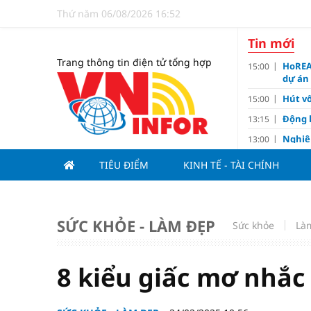
Thứ năm 06/08/2026 16:52
Tin mới
Trang thông tin điện tử tổng hợp
HoREA
15:00
dự án
Hút vố
15:00
Động 
13:15
Nghiê
13:00
Vì sa
11:00
TIÊU ĐIỂM
KINH TẾ - TÀI CHÍNH
Dùng l
10:10
Giá v
10:10
Tuyển 
10:07
SỨC KHỎE - LÀM ĐẸP
Sức khỏe
Là
nảy l
Đề xu
09:15
8 kiểu giấc mơ nhắc
Khơi 
09:00