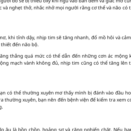
ười đó sẽ bị thiếu oxy khi ngủ vào ban đêm và giấc mơ cũ
c và nghẹt thở, nhắc nhở mọi người rằng cơ thể và não có t
mơ, khi tỉnh dậy, nhịp tim sẽ tăng nhanh, đổ mồ hôi và cảm
 thiết đến não bộ.
căng thẳng quá mức có thể dẫn đến những cơn ác mộng 
ộng mạch vành không đủ, nhịp tim cũng có thể tăng lên 
bạn có thể thường xuyên mơ thấy mình bị đánh vào đầu ho
 ra thường xuyên, bạn nên đến bệnh viện để kiểm tra xem c
g.
lo âu là bồn chồn, hoảng sợ và răng nghiến chặt. Nếu b