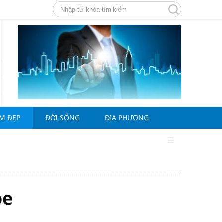
ÀM ĐẸP
ĐỜI SỐNG
ĐỊA PHƯƠNG
g
ỏe