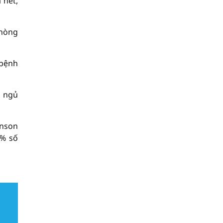
 hét,
phòng
 bệnh
c ngủ
inson
1% số