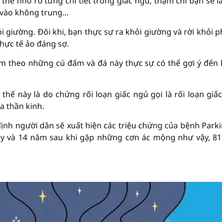
thể nhớ rõ từng chi tiết trong giấc ngủ, thậm chí bạn sẽ la
 vào không trung...
i giường. Đôi khi, bạn thực sự ra khỏi giường và rời khỏi 
hực tế ảo đáng sợ.
m theo những cú đấm và đá này thực sự có thể gợi ý đến
ế này là do chứng rối loạn giấc ngủ gọi là rối loạn giấ
 thần kinh.
định người dân sẽ xuất hiện các triệu chứng của bệnh Park
y và 14 năm sau khi gặp những cơn ác mộng như vậy, 8