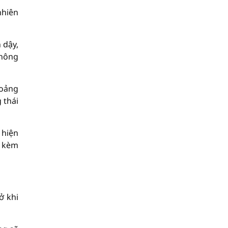
nhiên
 dậy,
không
hoảng
 thái
 hiện
, kèm
ở khi