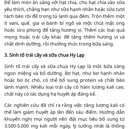
Để làm món ăn sáng với hạt chia, cho hạt chia vào sữa
yêu thích, chẳng hạn như sữa hạnh nhân hoặc sữa tươi
tách béo rồi để trong tủ lạnh qua đêm. Trộn thêm một
ít vani, quế, gia vị bánh bí ngô và một chút mật ong
hoặc siro phong để tăng hương vị. Thêm các loại quả
mọng hoặc trái cây khác để tăng thêm hương vị và
chất dinh dưỡng, rồi thưởng thức trong bữa sáng.
3. Sinh tố trái cây và sữa chua Hy Lạp
Sinh tố trái cây và sữa chua Hy Lạp là một bữa sáng
ngon miệng và bổ dưỡng. Bơ hạt, như bơ hạnh nhân
hoặc bơ óc chó, có thể bổ sung protein và chất béo
lành mạnh. Nhiều loại trái cây có hàm lượng kali cao,
chất này có tác dụng hạ huyết áp đáng kể.
Các nghiên cứu đã chỉ ra rằng việc tăng lượng kali có
thể làm giảm huyết áp lên đến sáu điểm. Hướng dẫn
khuyến nghị mọi người nên đặt mục tiêu bổ sung từ
3.500-5.000 mg kali mỗi ngày, lý tưởng nhất là thông