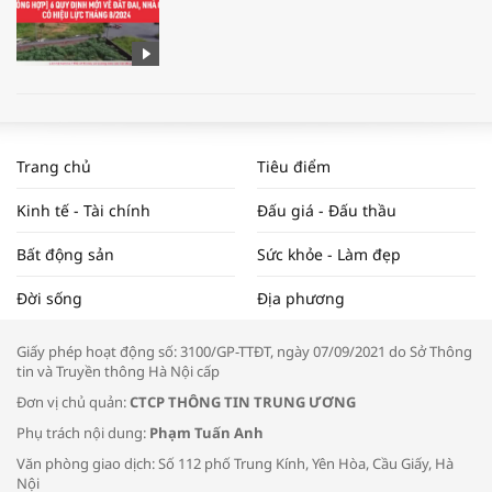
WORLDBANK DỰ BÁO KINH TẾ VIỆT
NAM NĂM 2024 VÀ NĂM 2025 | NHỊP
Trang chủ
Tiêu điểm
ĐẬP THỊ TRƯỜNG #62
Kinh tế - Tài chính
Đấu giá - Đấu thầu
Bất động sản
Sức khỏe - Làm đẹp
Tọa đàm “Xúc tiến thương mại: Khơi
Đời sống
Địa phương
thông đầu ra cho sản phẩm OCOP”
Giấy phép hoạt động số: 3100/GP-TTĐT, ngày 07/09/2021 do Sở Thông
tin và Truyền thông Hà Nội cấp
Đơn vị chủ quản:
CTCP THÔNG TIN TRUNG ƯƠNG
Phụ trách nội dung:
Phạm Tuấn Anh
Bác sĩ tư vấn cách phòng tránh bệnh
Văn phòng giao dịch: Số 112 phố Trung Kính, Yên Hòa, Cầu Giấy, Hà
đường hô hấp trong thời tiết giao mùa
Nội