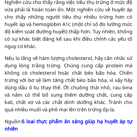
Nghiên cứu cho thấy rằng việc tiêu thụ trứng ở mức độ
vừa phải là hoàn toàn ổn. Một nghiên cứu về huyết áp
cho thấy những người tiêu thụ nhiều trứng hơn có
huyết áp và hemoglobin A1c (một chỉ số đo lường mức
độ kiểm soát đường huyết) thấp hơn. Tuy nhiên, không
có sự khác biệt đáng kể sau khi điều chỉnh các yếu tố
nguy cơ khác.
Nếu lo lắng về hàm lượng cholesterol, hãy cân nhắc sử
dụng lòng trắng trứng. Chúng cung cấp protein mà
không có cholesterol hoặc chất béo bão hòa. Chiên
trứng với bơ sẽ làm tăng chất béo bão hòa, vì vậy hãy
dùng dầu ô liu thay thế. Ớt chuông thái nhỏ, rau bina
và nấm có thể bổ sung thêm dưỡng chất, cung cấp
kali, chất xơ và các chất dinh dưỡng khác. Tránh cho
quá nhiều muối và phô mai lên trên trứng ốp la.
Nguồn:
6 loại thực phẩm ăn sáng giúp hạ huyết áp tự
nhiên