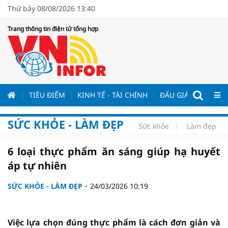
Thứ bảy 08/08/2026 13:40
Trang thông tin điện tử tổng hợp
ƯƠNG
TIÊU ĐIỂM
KINH TẾ - TÀI CHÍNH
ĐẤU GIÁ - ĐẤU THẦ
SỨC KHỎE - LÀM ĐẸP
Sức khỏe
Làm đẹp
6 loại thực phẩm ăn sáng giúp hạ huyết
áp tự nhiên
SỨC KHỎE - LÀM ĐẸP
24/03/2026 10:19
Việc lựa chọn đúng thực phẩm là cách đơn giản và