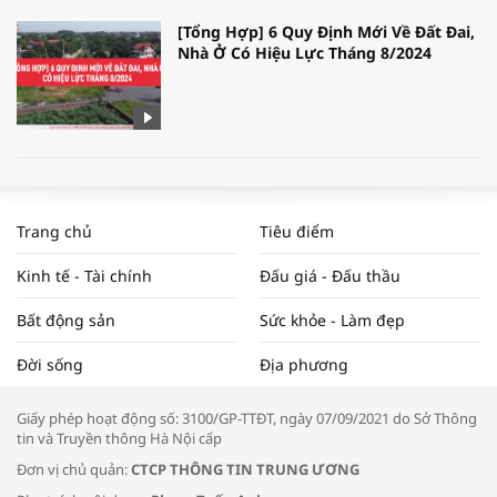
[Tổng Hợp] 6 Quy Định Mới Về Đất Đai,
Nhà Ở Có Hiệu Lực Tháng 8/2024
WORLDBANK DỰ BÁO KINH TẾ VIỆT
NAM NĂM 2024 VÀ NĂM 2025 | NHỊP
Trang chủ
Tiêu điểm
ĐẬP THỊ TRƯỜNG #62
Kinh tế - Tài chính
Đấu giá - Đấu thầu
Bất động sản
Sức khỏe - Làm đẹp
Tọa đàm “Xúc tiến thương mại: Khơi
Đời sống
Địa phương
thông đầu ra cho sản phẩm OCOP”
Giấy phép hoạt động số: 3100/GP-TTĐT, ngày 07/09/2021 do Sở Thông
tin và Truyền thông Hà Nội cấp
Đơn vị chủ quản:
CTCP THÔNG TIN TRUNG ƯƠNG