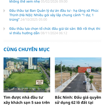
không thể xem nhẹ
05/02/2026 09:00
Đấu thầu tại Ban Quản lý dự án đầu tư - hạ tầng xã Phúc
Thịnh (Hà Nội): Nhiều gói xây lắp chung cảnh “1 dự, 1
trúng”
24/10/2025 05:00
Đấu thầu lựa chọn tổ chức đấu giá tài sản: Bối rối thực thi
vì thiếu hướng dẫn
08/11/2024 06:12
CÙNG CHUYÊN MỤC
Tìm được nhà đầu tư
Bắc Ninh: Đấu giá quyền
xây khách sạn 5 sao trên
sử dụng 62 lô đất tại