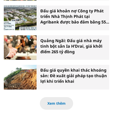
Đấu giá khoản nợ Công ty Phát
triển Nhà Thịnh Phát tại
Agribank được bảo đảm bằng 55
lô đất xã Vĩnh Lộc (TP.HCM)
Quảng Ngãi: Đấu giá nhà máy
tinh bột sắn Ia H’Drai, giá khởi
điểm 265 tỷ đồng
Đấu giá quyền khai thác khoáng
sản: Đề xuất giải pháp tạo thuận
lợi khi triển khai
Xem thêm