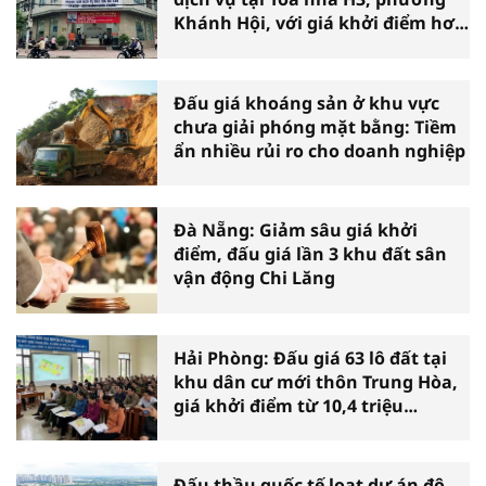
Khánh Hội, với giá khởi điểm hơn
36 tỷ đồng
Đấu giá khoáng sản ở khu vực
chưa giải phóng mặt bằng: Tiềm
ẩn nhiều rủi ro cho doanh nghiệp
Đà Nẵng: Giảm sâu giá khởi
điểm, đấu giá lần 3 khu đất sân
vận động Chi Lăng
Hải Phòng: Đấu giá 63 lô đất tại
khu dân cư mới thôn Trung Hòa,
giá khởi điểm từ 10,4 triệu
đồng/m2
Đấu thầu quốc tế loạt dự án đô