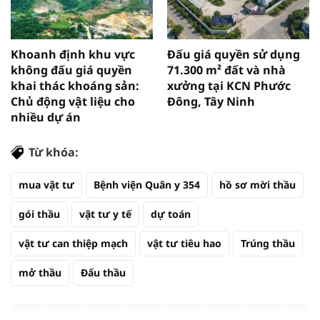
Khoanh định khu vực
Đấu giá quyền sử dụng
không đấu giá quyền
71.300 m² đất và nhà
khai thác khoáng sản:
xưởng tại KCN Phước
Chủ động vật liệu cho
Đông, Tây Ninh
nhiều dự án
Từ khóa:
mua vật tư
Bệnh viện Quân y 354
hồ sơ mời thầu
gói thầu
vật tư y tế
dự toán
vật tư can thiệp mạch
vật tư tiêu hao
Trúng thầu
mở thầu
Đấu thầu