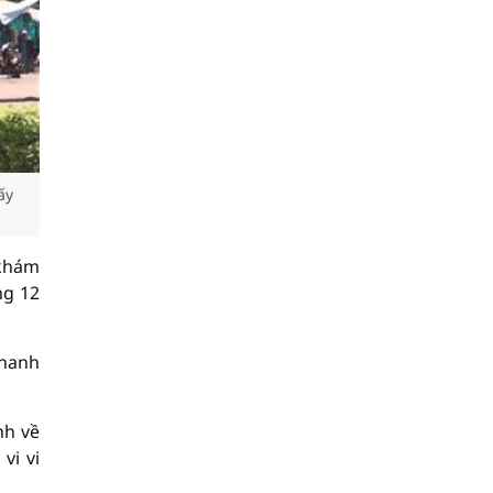
ấy
 khám
ng 12
thanh
nh về
vi vi