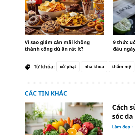
Vì sao giảm cân mãi không
9 thức u
thành công dù ăn rất ít?
đầu ngày
Từ khóa:
xử phạt
nha khoa
thẩm mỹ
CÁC TIN KHÁC
Cách s
sóc da
Làm đẹp