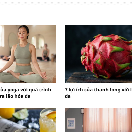
 của yoga với quá trình
7 lợi ích của thanh long với 
a lão hóa da
da