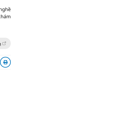
 nghề
 khám
n