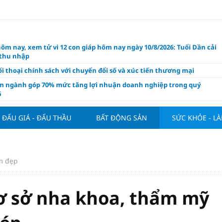
hôm nay, xem tử vi 12 con giáp hôm nay ngày 10/8/2026: Tuổi Dần cải
 thu nhập
i thoại chính sách với chuyển đổi số và xúc tiến thương mại
m ngành góp 70% mức tăng lợi nhuận doanh nghiệp trong quý
6
 nghiệp kiến nghị gì trong dự thảo Luật Kinh doanh bất động sản
i?
ĐẤU GIÁ - ĐẤU THẦU
BẤT ĐỘNG SẢN
SỨC KHỎE - L
 Villa chính thức đàm phán mua Joao Palhinha từ Bayern Munich
thế chỗ Tielemans
ng tuần qua: Vàng thế giới "bứt tốc"
m đẹp
áo công bố và chính thức mở màn Vòng sơ khảo Miss Galaxy Việt
026: Đỉnh cao nhan sắc trong kỷ nguyên số
ơ sở nha khoa, thẩm mỹ
ấu giá quyền sử dụng đất và khách sạn tại tại số 8 - 10 Chu Văn An
ở dư địa phát triển mới
 phẩm giàu chất xơ tốt nhất thúc đẩy giảm cân, bảo vệ tim mạch