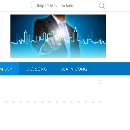
ÀM ĐẸP
ĐỜI SỐNG
ĐỊA PHƯƠNG