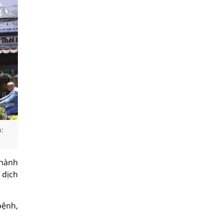
:
 hành
 dịch
bệnh,