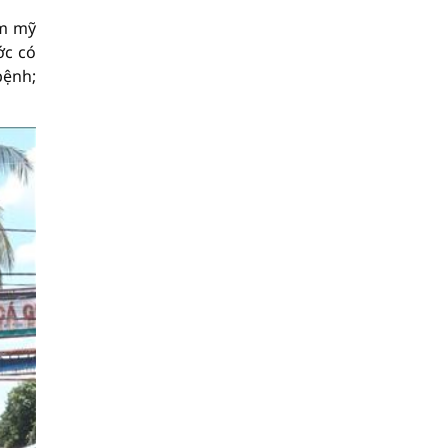
ẩm mỹ
ớc có
bệnh;