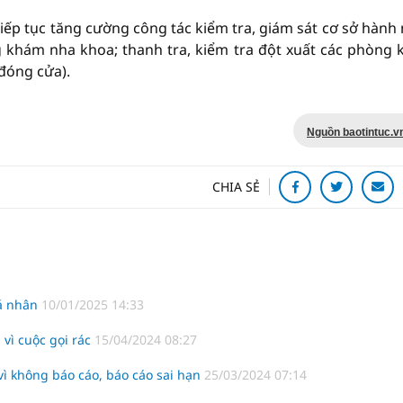
tiếp tục tăng cường công tác kiểm tra, giám sát cơ sở hành
ng khám nha khoa; thanh tra, kiểm tra đột xuất các phòng
đóng cửa).
Nguồn baotintuc.v
CHIA SẺ
cá nhân
10/01/2025 14:33
 vì cuộc gọi rác
15/04/2024 08:27
ì không báo cáo, báo cáo sai hạn
25/03/2024 07:14