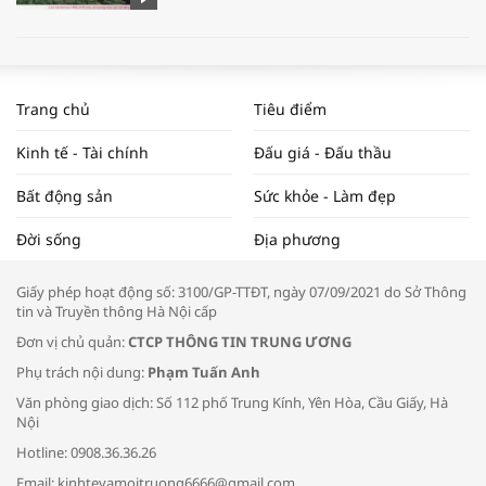
WORLDBANK DỰ BÁO KINH TẾ VIỆT
NAM NĂM 2024 VÀ NĂM 2025 | NHỊP
Trang chủ
Tiêu điểm
ĐẬP THỊ TRƯỜNG #62
Kinh tế - Tài chính
Đấu giá - Đấu thầu
Bất động sản
Sức khỏe - Làm đẹp
Tọa đàm “Xúc tiến thương mại: Khơi
Đời sống
Địa phương
thông đầu ra cho sản phẩm OCOP”
Giấy phép hoạt động số: 3100/GP-TTĐT, ngày 07/09/2021 do Sở Thông
tin và Truyền thông Hà Nội cấp
Đơn vị chủ quản:
CTCP THÔNG TIN TRUNG ƯƠNG
Phụ trách nội dung:
Phạm Tuấn Anh
Bác sĩ tư vấn cách phòng tránh bệnh
Văn phòng giao dịch: Số 112 phố Trung Kính, Yên Hòa, Cầu Giấy, Hà
đường hô hấp trong thời tiết giao mùa
Nội
Hotline: 0908.36.36.26
Email: kinhtevamoitruong6666@gmail.com