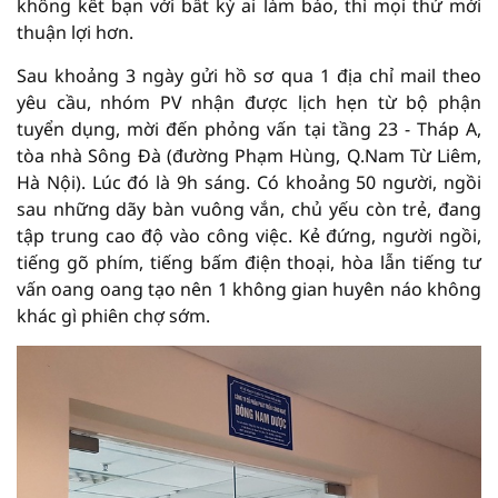
không kết bạn với bất kỳ ai làm báo, thì mọi thứ mới
thuận lợi hơn.
Sau khoảng 3 ngày gửi hồ sơ qua 1 địa chỉ mail theo
yêu cầu, nhóm PV nhận được lịch hẹn từ bộ phận
tuyển dụng, mời đến phỏng vấn tại tầng 23 - Tháp A,
tòa nhà Sông Đà (đường Phạm Hùng, Q.Nam Từ Liêm,
Hà Nội). Lúc đó là 9h sáng. Có khoảng 50 người, ngồi
sau những dãy bàn vuông vắn, chủ yếu còn trẻ, đang
tập trung cao độ vào công việc. Kẻ đứng, người ngồi,
tiếng gõ phím, tiếng bấm điện thoại, hòa lẫn tiếng tư
vấn oang oang tạo nên 1 không gian huyên náo không
khác gì phiên chợ sớm.