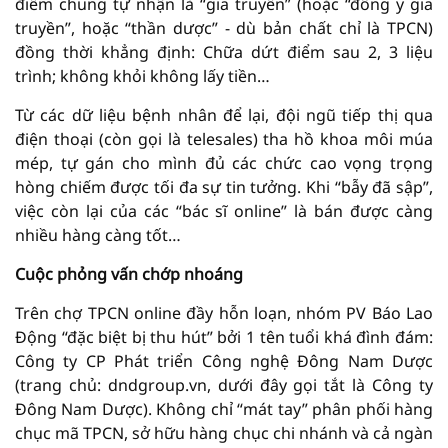
điểm chung tự nhận là “gia truyền” (hoặc “đông y gia
truyền”, hoặc “thần dược” - dù bản chất chỉ là TPCN)
đồng thời khẳng định: Chữa dứt điểm sau 2, 3 liệu
trình; không khỏi không lấy tiền…
Từ các dữ liệu bệnh nhân để lại, đội ngũ tiếp thị qua
điện thoại (còn gọi là telesales) tha hồ khoa môi múa
mép, tự gán cho mình đủ các chức cao vọng trọng
hòng chiếm được tối đa sự tin tưởng. Khi “bẫy đã sập”,
việc còn lại của các “bác sĩ online” là bán được càng
nhiều hàng càng tốt…
Cuộc phỏng vấn chớp nhoáng
Trên chợ TPCN online đầy hỗn loạn, nhóm PV Báo Lao
Động “đặc biệt bị thu hút” bởi 1 tên tuổi khá đình đám:
Công ty CP Phát triển Công nghệ Đông Nam Dược
(trang chủ: dndgroup.vn, dưới đây gọi tắt là Công ty
Đông Nam Dược). Không chỉ “mát tay” phân phối hàng
chục mã TPCN, sở hữu hàng chục chi nhánh và cả ngàn