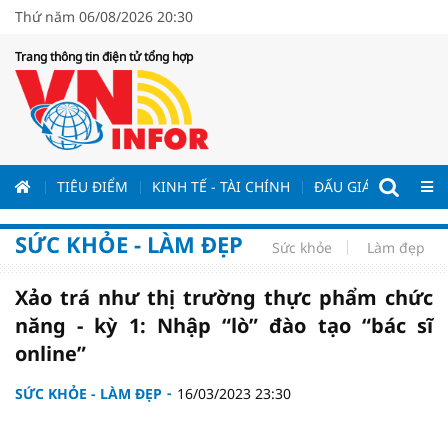
Thứ năm 06/08/2026 20:30
Trang thông tin điện tử tổng hợp
ƯƠNG
TIÊU ĐIỂM
KINH TẾ - TÀI CHÍNH
ĐẤU GIÁ - ĐẤU THẦ
SỨC KHỎE - LÀM ĐẸP
Sức khỏe
Làm đẹp
Xảo trá như thị trường thực phẩm chức
năng - kỳ 1: Nhập “lò” đào tạo “bác sĩ
online”
SỨC KHỎE - LÀM ĐẸP
16/03/2023 23:30