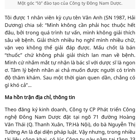
Một góc “lò” đào tạo của Công ty Đông Nam Dược.
Tôi được 1 nhân viên kỳ cựu tên Vân Anh (SN 1987, Hải
Dương) chia sẻ: “Mình không cần phải học thuộc hết
đâu, bởi trong quá trình tư vấn, mình không giải thích
sâu về bệnh. Giải thích nhiều họ nghĩ mình nhiều chữ,
vặn vẹo không thể giải đáp được. Mấu chốt là bán
“thuốc” chứ không phải giải thích lan man về bệnh.
Mình cứ nhắm mắt tự nhận là bác sĩ với dược sĩ là ngon
ơ. Tâm lý bệnh nhân ai chả muốn được người có trình
độ thăm khám. Sau một thời gian quen dần, chẳng có
gì khó cả”...
Ma hồn trận địa chỉ, thông tin
Theo đăng ký kinh doanh, Công ty CP Phát triển Công
nghệ Đông Nam Dược đặt tại ngõ 71 đường Hoàng
Văn Thái (Q. Thanh Xuân, TP.Hà Nội), do bà Nguyễn Thị
Tường An là đại diện pháp luật. Vậy nhưng, trong nhiều
tài liệu công khai, có lúc Công ty này nằm tại tầng 23