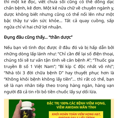
thì một kẻ đọc, viết chưa sõi cũng có thể dõng dạc
chẩn bệnh, kê đơn. Một kẻ nửa chữ về chuyên ngành y,
dược không biết nhưng cũng có thể nổi lên như một
bậc thầy tư vấn sức khỏe… Tất cả quay cuồng, sấp
ngửa chỉ vì hai chữ lợi nhuận.
Đụng đâu cũng thấy… “thần dược”
Nếu bạn vô tình đọc được ở đâu đó và bị hấp dẫn bởi
những dòng lấp lánh như: “Chỉ cần để lại số điện thoại,
chúng tôi sẽ tư vấn tận tình về căn bệnh A”; “Thuốc gia
truyền B số 1 Việt Nam”; “Bí kíp C độc nhất vô nhị”;
“Nhà tôi 3 đời chữa bệnh D” hay thuyết phục hơn là
“Không khỏi bệnh không lấy tiền”… thì rất có thể, bạn
sẽ là nạn nhân tiếp theo trong hàng ngàn, hàng vạn
người đã cả tin rồi bỏ tiền chuốc lấy sự dối lừa.