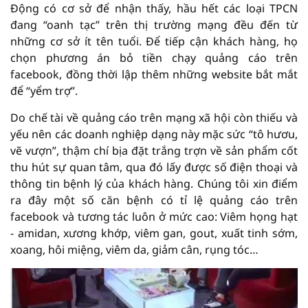
Động có cơ sở để nhận thấy, hầu hết các loại TPCN
đang “oanh tạc” trên thị trường mạng đều đến từ
những cơ sở ít tên tuổi. Để tiếp cận khách hàng, họ
chọn phương án bỏ tiền chạy quảng cáo trên
facebook, đồng thời lập thêm những website bắt mắt
để “yểm trợ”.
Do chế tài về quảng cáo trên mạng xã hội còn thiếu và
yếu nên các doanh nghiệp dạng này mặc sức “tô hươu,
vẽ vượn”, thậm chí bịa đặt trắng trợn về sản phẩm cốt
thu hút sự quan tâm, qua đó lấy được số điện thoại và
thông tin bệnh lý của khách hàng. Chúng tôi xin điểm
ra đây một số căn bệnh có tỉ lệ quảng cáo trên
facebook và tương tác luôn ở mức cao: Viêm họng hạt
- amidan, xương khớp, viêm gan, gout, xuất tinh sớm,
xoang, hôi miệng, viêm da, giảm cân, rụng tóc…