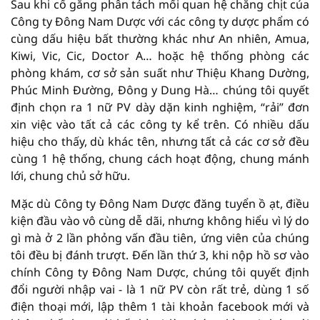
Sau khi cố gắng phân tách mối quan hệ chằng chịt của
Công ty Đông Nam Dược với các công ty dược phẩm có
cùng dấu hiệu bất thường khác như An nhiên, Amua,
Kiwi, Vic, Cic, Doctor A… hoặc hệ thống phòng các
phòng khám, cơ sở sản suất như Thiệu Khang Dường,
Phúc Minh Đường, Đông y Dung Hà… chúng tôi quyết
định chọn ra 1 nữ PV dày dặn kinh nghiệm, “rải” đơn
xin việc vào tất cả các công ty kể trên. Có nhiều dấu
hiệu cho thấy, dù khác tên, nhưng tất cả các cơ sở đều
cùng 1 hệ thống, chung cách hoạt động, chung mánh
lới, chung chủ sở hữu.
Mặc dù Công ty Đông Nam Dược đăng tuyển ồ ạt, điều
kiện đầu vào vô cùng dễ dãi, nhưng không hiểu vì lý do
gì mà ở 2 lần phỏng vấn đầu tiên, ứng viên của chúng
tôi đều bị đánh trượt. Đến lần thứ 3, khi nộp hồ sơ vào
chính Công ty Đông Nam Dược, chúng tôi quyết định
đổi người nhập vai - là 1 nữ PV còn rất trẻ, dùng 1 số
điện thoại mới, lập thêm 1 tài khoản facebook mới và