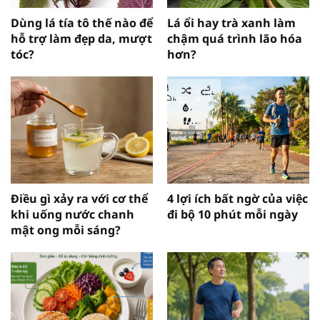
Dùng lá tía tô thế nào để
Lá ổi hay trà xanh làm
hỗ trợ làm đẹp da, mượt
chậm quá trình lão hóa
tóc?
hơn?
Điều gì xảy ra với cơ thể
4 lợi ích bất ngờ của việc
khi uống nước chanh
đi bộ 10 phút mỗi ngày
mật ong mỗi sáng?