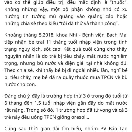
vào cơ thể giúp điều trị, đều mặc định là “thuốc”.
Không những vậy, một bộ phận không nhỏ có xu
hướng tin tưởng mù quáng vào quảng cáo hoặc
những chia sẻ theo kiểu “tôi đã thử và thành công”.
Khoảng tháng 5.2018, khoa Nhi - Bệnh viện Bạch Mai
tiếp nhận bé trai 11 tháng tuổi nhập viện trong tình
trạng nguy kịch, sốt cao. Kết quả cuối cùng cho thấy,
nguyên nhân là do trẻ bị tiêu chảy, mất nước nghiêm
trọng, nhưng bù nước và điện giải tại nhà không đủ.
Theo chia sẻ, khi thấy bé bị đi ngoài nhiều lần, nghĩ bé
bị tiêu chảy, mẹ bé đã ra quầy thuốc mua TPCN về bù
nước cho con.
Đáng chú ý, đây là trường hợp thứ 3 ở trong độ tuổi từ
6 tháng đến 1,5 tuổi nhập viện gần đây do mất nước
rất nặng. Trong số đó, 1 trường hợp đã tử vong và cả 3
trẻ này đều uống TPCN giống oresol…
Cũng sau thời gian dài tìm hiểu, nhóm PV Báo Lao