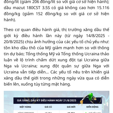
đồng/lít (giảm 206 đồng/lít so với giá cơ sở hiện hành);
dầu mazut 180CST 3.5S có giá không cao hơn 15.116
đồng/kg (giảm 152 đồng/kg so với giá cơ sở hiện
hành).
Theo cơ quan điều hành giá, thị trường xăng dầu thế
giới kỳ điều hành lần này (từ ngày 14/8/2025 -
20/8/2025) chịu ảnh hưởng của các yếu tố chủ yếu như:
tồn kho dầu thô của Mỹ giảm mạnh hơn so với thông
tin dự báo; Tổng thống Mỹ và Tổng thống Ucraina thảo
luận về lộ trình chấm dứt xung đột tại Ucraina giữa
Nga và Ucraina; xung đột quân sự giữa Nga với
Ucraina vẫn tiếp diễn… Các yếu tố nêu trên khiến giá
xăng dầu thế giới trong những ngày vừa qua có diễn
biến lên, xuống tùy từng mặt hàng.