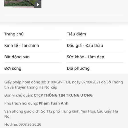
WORLDBANK DỰ BÁO KINH TẾ VIỆT
NAM NĂM 2024 VÀ NĂM 2025 | NHỊP
Trang chủ
Tiêu điểm
ĐẬP THỊ TRƯỜNG #62
Kinh tế - Tài chính
Đấu giá - Đấu thầu
Bất động sản
Sức khỏe - Làm đẹp
Tọa đàm “Xúc tiến thương mại: Khơi
Đời sống
Địa phương
thông đầu ra cho sản phẩm OCOP”
Giấy phép hoạt động số: 3100/GP-TTĐT, ngày 07/09/2021 do Sở Thông
tin và Truyền thông Hà Nội cấp
Đơn vị chủ quản:
CTCP THÔNG TIN TRUNG ƯƠNG
Phụ trách nội dung:
Phạm Tuấn Anh
Bác sĩ tư vấn cách phòng tránh bệnh
Văn phòng giao dịch: Số 112 phố Trung Kính, Yên Hòa, Cầu Giấy, Hà
đường hô hấp trong thời tiết giao mùa
Nội
Hotline: 0908.36.36.26