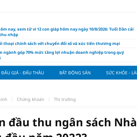
hôm nay, xem tử vi 12 con giáp hôm nay ngày 10/8/2026: Tuổi Dần cải
 thu nhập
i thoại chính sách với chuyển đổi số và xúc tiến thương mại
m ngành góp 70% mức tăng lợi nhuận doanh nghiệp trong quý
6
 nghiệp kiến nghị gì trong dự thảo Luật Kinh doanh bất động sản
i?
ĐẤU GIÁ - ĐẤU THẦU
BẤT ĐỘNG SẢN
SỨC KHỎE - L
 Villa chính thức đàm phán mua Joao Palhinha từ Bayern Munich
thế chỗ Tielemans
ng tuần qua: Vàng thế giới "bứt tốc"
hính
Chứng khoán
Thị trường
áo công bố và chính thức mở màn Vòng sơ khảo Miss Galaxy Việt
026: Đỉnh cao nhan sắc trong kỷ nguyên số
ẫn đầu thu ngân sách Nhà
ấu giá quyền sử dụng đất và khách sạn tại tại số 8 - 10 Chu Văn An
ở dư địa phát triển mới
 phẩm giàu chất xơ tốt nhất thúc đẩy giảm cân, bảo vệ tim mạch