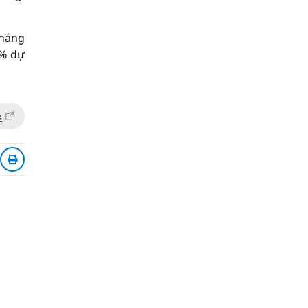
tháng
2% dự
s