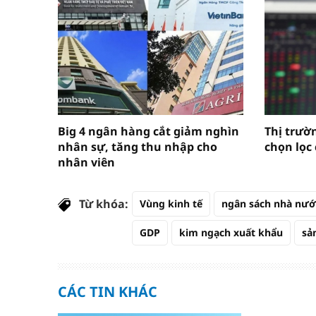
Big 4 ngân hàng cắt giảm nghìn
Thị trườn
nhân sự, tăng thu nhập cho
chọn lọc
nhân viên
Từ khóa:
Vùng kinh tế
ngân sách nhà nướ
GDP
kim ngạch xuất khẩu
sả
CÁC TIN KHÁC