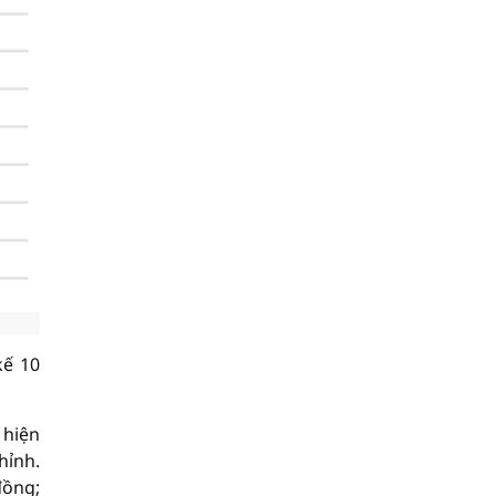
kế 10
 hiện
hỉnh.
đồng;