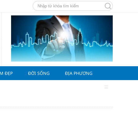
ÀM ĐẸP
ĐỜI SỐNG
ĐỊA PHƯƠNG