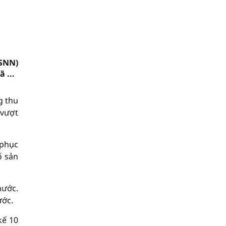
NSNN)
 ...
g thu
 vượt
 phục
ố sản
nước.
ước.
kế 10