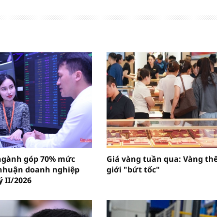
ngành góp 70% mức
Giá vàng tuần qua: Vàng th
 nhuận doanh nghiệp
giới "bứt tốc"
ý II/2026