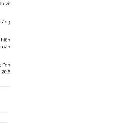
đã về
 tăng
 hiện
 toán
 lĩnh
 20,8