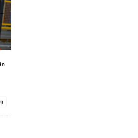
án
ng