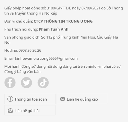
Giấy phép hoạt động số: 3100/GP-TTĐT, ngày 07/09/2021 do Sở Thông
tin và Truyền thông Hà Nội cấp
Đơn vị chủ quản:
CTCP THÔNG TIN TRUNG ƯƠNG
Phụ trách nội dung:
Phạm Tuấn Anh
Bác sĩ tư vấn cách phòng tránh bệnh
Văn phòng giao dịch: Số 112 phố Trung Kính, Yên Hòa, Cầu Giấy, Hà
đường hô hấp trong thời tiết giao mùa
Nội
Hotline: 0908.36.36.26
Email: kinhtevamoitruong6666@gmail.com
Mọi hành động sử dụng nội dung đăng tải trên vninfor.vn phải có sự
đồng ý bằng văn bản.
Trao yêu thương cho em
Thông tin tòa soạn
Liên hệ quảng cáo
Liên hệ gửi bài
Kon Tum giải cứu nạn nhân bị lừa bán
sang Campuchia