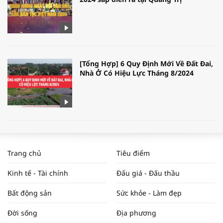
[Tổng Hợp] 6 Quy Định Mới Về Đất Đai,
Nhà Ở Có Hiệu Lực Tháng 8/2024
WORLDBANK DỰ BÁO KINH TẾ VIỆT
NAM NĂM 2024 VÀ NĂM 2025 | NHỊP
Trang chủ
Tiêu điểm
ĐẬP THỊ TRƯỜNG #62
Kinh tế - Tài chính
Đấu giá - Đấu thầu
Bất động sản
Sức khỏe - Làm đẹp
Tọa đàm “Xúc tiến thương mại: Khơi
Đời sống
Địa phương
thông đầu ra cho sản phẩm OCOP”