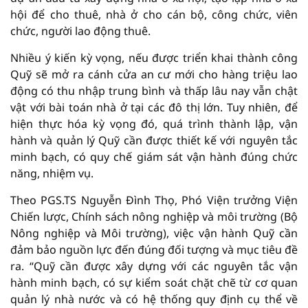
hội để cho thuê, nhà ở cho cán bộ, công chức, viên
chức, người lao động thuê.
Nhiều ý kiến kỳ vọng, nếu được triển khai thành công
Quỹ sẽ mở ra cánh cửa an cư mới cho hàng triệu lao
động có thu nhập trung bình và thấp lâu nay vẫn chật
vật với bài toán nhà ở tại các đô thị lớn. Tuy nhiên, để
hiện thực hóa kỳ vọng đó, quá trình thành lập, vận
hành và quản lý Quỹ cần được thiết kế với nguyên tắc
minh bạch, có quy chế giám sát vận hành đúng chức
năng, nhiệm vụ.
Theo PGS.TS Nguyễn Đình Thọ, Phó Viện trưởng Viện
Chiến lược, Chính sách nông nghiệp và môi trường (Bộ
Nông nghiệp và Môi trường), việc vận hành Quỹ cần
đảm bảo nguồn lực đến đúng đối tượng và mục tiêu đề
ra. “Quỹ cần được xây dựng với các nguyên tắc vận
hành minh bạch, có sự kiểm soát chặt chẽ từ cơ quan
quản lý nhà nước và có hệ thống quy định cụ thể về