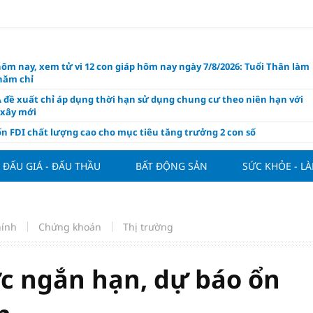
hôm nay, xem tử vi 12 con giáp hôm nay ngày 7/8/2026: Tuổi Thân làm
chăm chỉ
 đề xuất chỉ áp dụng thời hạn sử dụng chung cư theo niên hạn với
 xây mới
n FDI chất lượng cao cho mục tiêu tăng trưởng 2 con số
lực nào để Việt Nam hiện thực hóa mục tiêu tăng trưởng 10%?
ĐẤU GIÁ - ĐẤU THẦU
BẤT ĐỘNG SẢN
SỨC KHỎE - L
n cứu tính tiền gửi Kho bạc vào nguồn vốn huy động của ngân hàng
o Mỹ cùng Nhật Bản "nâng đỡ" đồng yên?
á tía tô thế nào để hỗ trợ làm đẹp da, mượt tóc?
hính
Chứng khoán
Thị trường
àng hôm nay 6/8: "Nhảy vọt" sau một đêm
Việt Nam tính bài toán xoay tua tại ASEAN Cup 2026 và màn đáp trả
ửa của Hoàng Hên
ực ngắn hạn, dự báo ổn
ất đưa kim cương vào ngành nghề kinh doanh có điều kiện như vàn