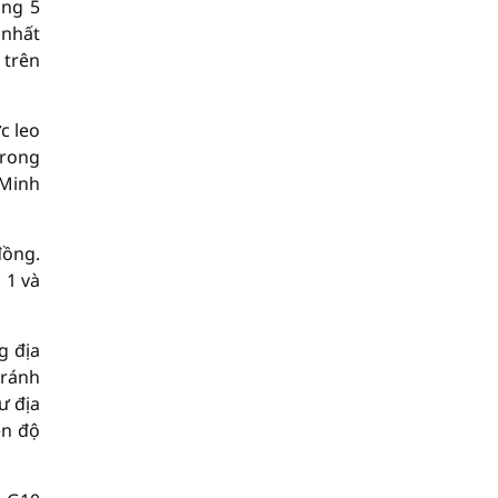
ăng 5
 nhất
 trên
c leo
trong
 Minh
đồng.
 1 và
g địa
tránh
ư địa
ên độ