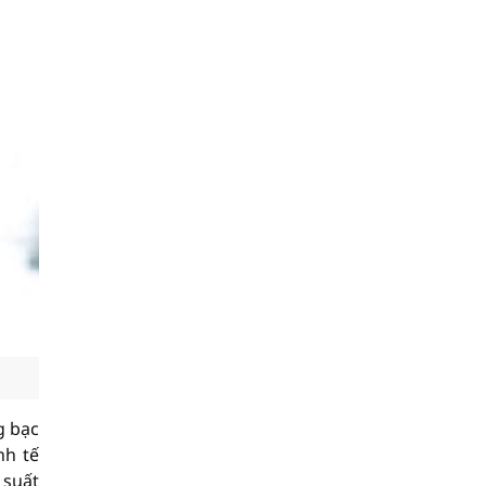
g bạc
nh tế
 suất