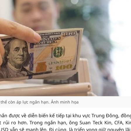
 thể còn áp lực ngắn hạn. Ảnh minh họa
hắn được về diễn biến kế tiếp tại khu vực Trung Đông, đồn
t rủi ro hơn. Trong ngắn hạn, ông Suan Teck Kin, CFA, Ki
D vẫn sẽ mạnh lên. Đi cùng, là triển vọng giữ nguyên lãi