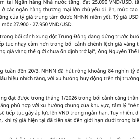
tâm tại Ngân hàng Nhà nước tăng, đạt 25.090 VND/USD, t
D ở các ngân hàng thương mại lớn chủ yếu đi lên, mức cao
ăng của tỷ giá trung tâm được NHNN niêm yết. Tỷ giá USD
h mốc 27.900 - 27.950 VND/USD.
c trong bối cảnh xung đột Trung Đông đang đứng trước bướ
iếp tục nhạy cảm hơn trong bối cảnh chênh lệch giá vàng 
ộng giá vàng thế giới chưa ổn định trở lại", ông Nguyễn Thế
ong tuần đến 20/3, NHNN đã hút ròng khoảng 84 nghìn tỷ 
dấu hiệu nhích tăng, với xu hướng huy động trên thị trường
g đạt được trong tháng 1/2026 trong bối cảnh căng thẳn
 rằng phù hợp với xu hướng chung của khu vực, tâm lý "né 
sẽ tiếp tục gây áp lực lên VND trong ngắn hạn. Tuy nhiên, d
khi tỷ giá hiện tại đã tiến sát đến giới hạn dưới trong bi