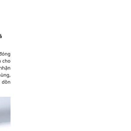
ả
 đóng
h cho
 nhận
hùng,
ổ dồn