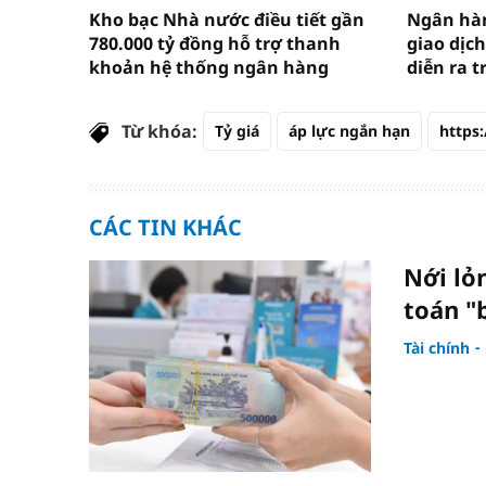
Kho bạc Nhà nước điều tiết gần
Ngân hàn
780.000 tỷ đồng hỗ trợ thanh
giao dịch
khoản hệ thống ngân hàng
diễn ra t
Từ khóa:
Tỷ giá
áp lực ngắn hạn
https:
CÁC TIN KHÁC
Nới lỏ
toán "
Tài chính