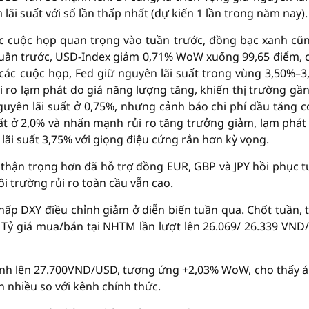
lãi suất với số lần thấp nhất (dự kiến 1 lần trong năm nay).
ác cuộc họp quan trọng vào tuần trước, đồng bạc xanh cũ
 tuần trước, USD-Index giảm 0,71% WoW xuống 99,65 điểm,
ả các cuộc họp, Fed giữ nguyên lãi suất trong vùng 3,50%–3
ủi ro lạm phát do giá năng lượng tăng, khiến thị trường gầ
nguyên lãi suất ở 0,75%, nhưng cảnh báo chi phí dầu tăng c
uất ở 2,0% và nhấn mạnh rủi ro tăng trưởng giảm, lạm phát
lãi suất 3,75% với giọng điệu cứng rắn hơn kỳ vọng.
thận trọng hơn đã hỗ trợ đồng EUR, GBP và JPY hồi phục 
i trường rủi ro toàn cầu vẫn cao.
ấp DXY điều chỉnh giảm ở diễn biến tuần qua. Chốt tuần, t
Tỷ giá mua/bán tại NHTM lần lượt lên 26.069/ 26.339 VND
mạnh lên 27.700VND/USD, tương ứng +2,03% WoW, cho thấy á
 nhiều so với kênh chính thức.