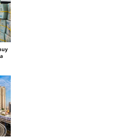
huy
ia