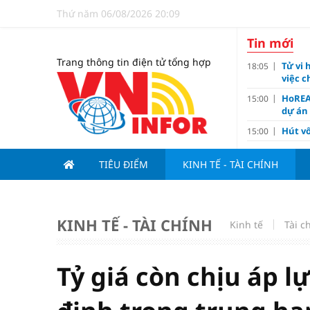
Thứ năm 06/08/2026 20:09
Tin mới
Trang thông tin điện tử tổng hợp
Tử vi 
18:05
việc 
HoREA
15:00
dự án
Hút vố
15:00
Động 
13:15
TIÊU ĐIỂM
KINH TẾ - TÀI CHÍNH
Nghiê
13:00
Vì sa
11:00
Dùng l
10:10
KINH TẾ - TÀI CHÍNH
Kinh tế
Tài c
Giá v
10:10
Tuyển 
10:07
nảy l
Tỷ giá còn chịu áp l
Đề xu
09:15