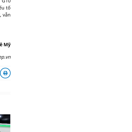
n G10
ếu tố
, vẫn
ê Mỹ
ep.vn