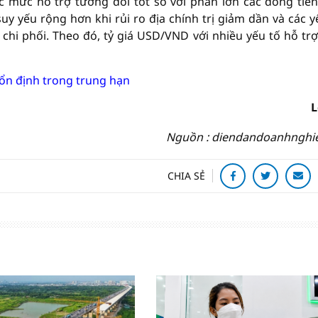
 mức hỗ trợ tương đối tốt so với phần lớn các đồng tiề
suy yếu rộng hơn khi rủi ro địa chính trị giảm dần và các y
ò chi phối. Theo đó, tỷ giá USD/VND với nhiều yếu tố hỗ trợ
 ổn định trong trung hạn
L
Nguồn : diendandoanhnghi
CHIA SẺ