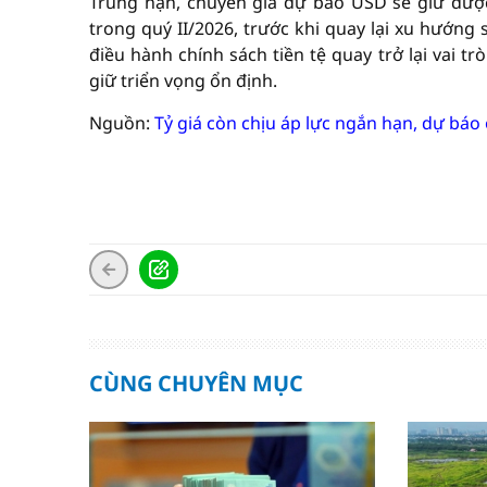
Trung hạn, chuyên gia dự báo USD sẽ giữ được
trong quý II/2026, trước khi quay lại xu hướng 
điều hành chính sách tiền tệ quay trở lại vai tr
giữ triển vọng ổn định.
Nguồn:
Tỷ giá còn chịu áp lực ngắn hạn, dự báo
CÙNG CHUYÊN MỤC