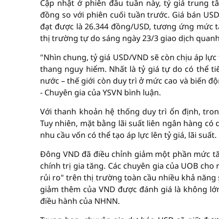
Cập nhật ở phiên đầu tuần này, tỷ giá trung 
đồng so với phiên cuối tuần trước. Giá bán US
đạt được là 26.344 đồng/USD, tương ứng mức t
thị trường tự do sáng ngày 23/3 giao dịch quan
"Nhìn chung, tỷ giá USD/VND sẽ còn chịu áp lự
thang nguy hiểm. Nhất là tỷ giá tự do có thể t
nước – thế giới còn duy trì ở mức cao và biến đ
- Chuyên gia của YSVN bình luận.
Với thanh khoản hệ thống duy trì ổn định, tr
Tuy nhiên, mặt bằng lãi suất liên ngân hàng có 
nhu cầu vốn có thể tạo áp lực lên tỷ giá, lãi suất.
Đông VND đã điều chỉnh giảm một phần mức tăn
chính trị gia tăng. Các chuyên gia của UOB cho
rủi ro" trên thị trường toàn cầu nhiều khả năng 
giảm thêm của VND được đánh giá là không lớn, 
điều hành của NHNN.