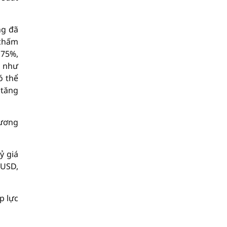
ng đã
 chấm
,75%,
n như
ó thể
 tăng
tương
ỷ giá
/USD,
p lực