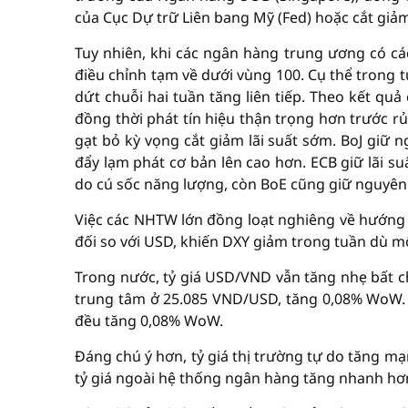
của Cục Dự trữ Liên bang Mỹ (Fed) hoặc cắt giảm 
Tuy nhiên, khi các ngân hàng trung ương có c
điều chỉnh tạm về dưới vùng 100. Cụ thể trong
dứt chuỗi hai tuần tăng liên tiếp. Theo kết qu
đồng thời phát tín hiệu thận trọng hơn trước r
gạt bỏ kỳ vọng cắt giảm lãi suất sớm. BoJ giữ 
đẩy lạm phát cơ bản lên cao hơn. ECB giữ lãi s
do cú sốc năng lượng, còn BoE cũng giữ nguyên 
Việc các NHTW lớn đồng loạt nghiêng về hướng 
đối so với USD, khiến DXY giảm trong tuần dù mô
Trong nước, tỷ giá USD/VND vẫn tăng nhẹ bất ch
trung tâm ở 25.085 VND/USD, tăng 0,08% WoW. 
đều tăng 0,08% WoW.
Đáng chú ý hơn, tỷ giá thị trường tự do tăng 
tỷ giá ngoài hệ thống ngân hàng tăng nhanh hơn