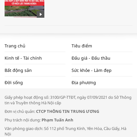
WORLDBANK DỰ BÁO KINH TẾ VIỆT
NAM NĂM 2024 VÀ NĂM 2025 | NHỊP
Trang chủ
Tiêu điểm
ĐẬP THỊ TRƯỜNG #62
Kinh tế - Tài chính
Đấu giá - Đấu thầu
Bất động sản
Sức khỏe - Làm đẹp
Tọa đàm “Xúc tiến thương mại: Khơi
Đời sống
Địa phương
thông đầu ra cho sản phẩm OCOP”
Giấy phép hoạt động số: 3100/GP-TTĐT, ngày 07/09/2021 do Sở Thông
tin và Truyền thông Hà Nội cấp
Đơn vị chủ quản:
CTCP THÔNG TIN TRUNG ƯƠNG
Phụ trách nội dung:
Phạm Tuấn Anh
Bác sĩ tư vấn cách phòng tránh bệnh
Văn phòng giao dịch: Số 112 phố Trung Kính, Yên Hòa, Cầu Giấy, Hà
đường hô hấp trong thời tiết giao mùa
Nội