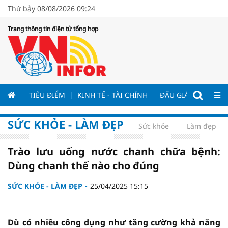
Thứ bảy 08/08/2026 09:24
Trang thông tin điện tử tổng hợp
ƯƠNG
TIÊU ĐIỂM
KINH TẾ - TÀI CHÍNH
ĐẤU GIÁ - ĐẤU THẦ
SỨC KHỎE - LÀM ĐẸP
Sức khỏe
Làm đẹp
Trào lưu uống nước chanh chữa bệnh:
Dùng chanh thế nào cho đúng
SỨC KHỎE - LÀM ĐẸP
25/04/2025 15:15
Dù có nhiều công dụng như tăng cường khả năng