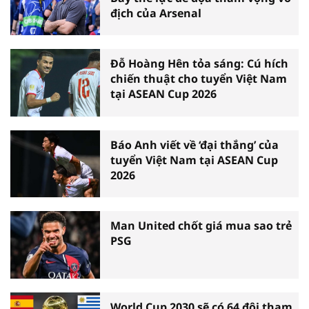
địch của Arsenal
Đỗ Hoàng Hên tỏa sáng: Cú hích
chiến thuật cho tuyển Việt Nam
tại ASEAN Cup 2026
Báo Anh viết về ‘đại thắng’ của
tuyển Việt Nam tại ASEAN Cup
2026
Man United chốt giá mua sao trẻ
PSG
World Cup 2030 sẽ có 64 đội tham