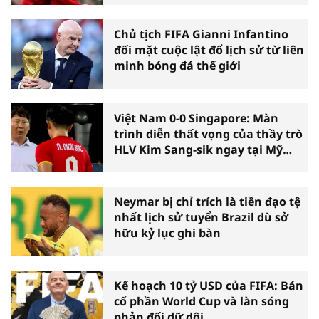
Chủ tịch FIFA Gianni Infantino
đối mặt cuộc lật đổ lịch sử từ liên
minh bóng đá thế giới
Việt Nam 0-0 Singapore: Màn
trình diễn thất vọng của thầy trò
HLV Kim Sang-sik ngay tại Mỹ
Đình
Neymar bị chỉ trích là tiền đạo tệ
nhất lịch sử tuyển Brazil dù sở
hữu kỷ lục ghi bàn
Kế hoạch 10 tỷ USD của FIFA: Bán
cổ phần World Cup và làn sóng
phản đối dữ dội