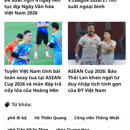
Đề xuất nghỉ 4 ngày liên
V.League 2026/27 nới
tục dịp Ngày Văn hóa
suất ngoại binh
Việt Nam 2026
Tuyển Việt Nam tính bài
ASEAN Cup 2026: Báo
toán xoay tua tại ASEAN
Thái Lan khen ngợi tư
Cup 2026 và màn đáp trả
duy nhập tịch tinh gọn
nảy lửa của Hoàng Hên
của ĐT Việt Nam
Từ khóa:
phố đi bộ
hồ Thiền Quang
Công viên Thống Nhất
phố Trần Nhân Tông
chùa Quang Hoa