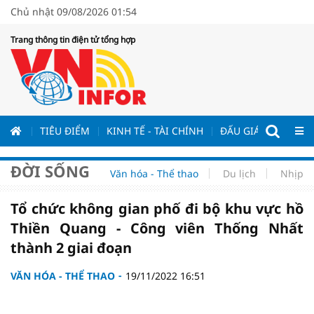
Chủ nhật 09/08/2026 01:54
Trang thông tin điện tử tổng hợp
ƯƠNG
TIÊU ĐIỂM
KINH TẾ - TÀI CHÍNH
ĐẤU GIÁ - ĐẤU THẦ
ĐỜI SỐNG
Văn hóa - Thể thao
Du lịch
Nhịp s
Tổ chức không gian phố đi bộ khu vực hồ
Thiền Quang - Công viên Thống Nhất
thành 2 giai đoạn
VĂN HÓA - THỂ THAO
19/11/2022 16:51