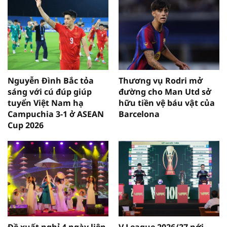
Nguyễn Đình Bắc tỏa
Thương vụ Rodri mở
sáng với cú đúp giúp
đường cho Man Utd sở
tuyển Việt Nam hạ
hữu tiền vệ báu vật của
Campuchia 3-1 ở ASEAN
Barcelona
Cup 2026