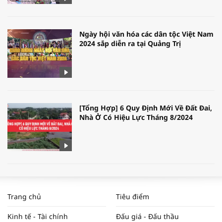
Ngày hội văn hóa các dân tộc Việt Nam
2024 sắp diễn ra tại Quảng Trị
[Tổng Hợp] 6 Quy Định Mới Về Đất Đai,
Nhà Ở Có Hiệu Lực Tháng 8/2024
WORLDBANK DỰ BÁO KINH TẾ VIỆT
NAM NĂM 2024 VÀ NĂM 2025 | NHỊP
Trang chủ
Tiêu điểm
ĐẬP THỊ TRƯỜNG #62
Kinh tế - Tài chính
Đấu giá - Đấu thầu