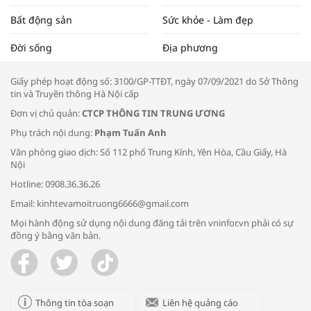
Bất động sản
Sức khỏe - Làm đẹp
Tọa đàm “Xúc tiến thương mại: Khơi
Đời sống
Địa phương
thông đầu ra cho sản phẩm OCOP”
Giấy phép hoạt động số: 3100/GP-TTĐT, ngày 07/09/2021 do Sở Thông
tin và Truyền thông Hà Nội cấp
Đơn vị chủ quản:
CTCP THÔNG TIN TRUNG ƯƠNG
Phụ trách nội dung:
Phạm Tuấn Anh
Bác sĩ tư vấn cách phòng tránh bệnh
Văn phòng giao dịch: Số 112 phố Trung Kính, Yên Hòa, Cầu Giấy, Hà
đường hô hấp trong thời tiết giao mùa
Nội
Hotline: 0908.36.36.26
Email: kinhtevamoitruong6666@gmail.com
Mọi hành động sử dụng nội dung đăng tải trên vninfor.vn phải có sự
đồng ý bằng văn bản.
Trao yêu thương cho em
Thông tin tòa soạn
Liên hệ quảng cáo