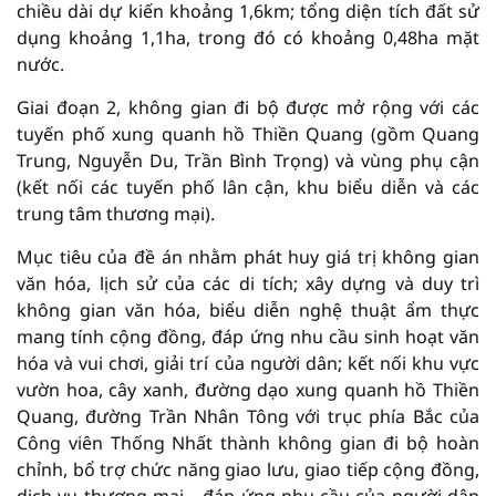
chiều dài dự kiến khoảng 1,6km; tổng diện tích đất sử
dụng khoảng 1,1ha, trong đó có khoảng 0,48ha mặt
nước.
Giai đoạn 2, không gian đi bộ được mở rộng với các
tuyến phố xung quanh hồ Thiền Quang (gồm Quang
Trung, Nguyễn Du, Trần Bình Trọng) và vùng phụ cận
(kết nối các tuyến phố lân cận, khu biểu diễn và các
trung tâm thương mại).
Mục tiêu của đề án nhằm phát huy giá trị không gian
văn hóa, lịch sử của các di tích; xây dựng và duy trì
không gian văn hóa, biểu diễn nghệ thuật ẩm thực
mang tính cộng đồng, đáp ứng nhu cầu sinh hoạt văn
hóa và vui chơi, giải trí của người dân; kết nối khu vực
vườn hoa, cây xanh, đường dạo xung quanh hồ Thiền
Quang, đường Trần Nhân Tông với trục phía Bắc của
Công viên Thống Nhất thành không gian đi bộ hoàn
chỉnh, bổ trợ chức năng giao lưu, giao tiếp cộng đồng,
dịch vụ thương mại... đáp ứng nhu cầu của người dân