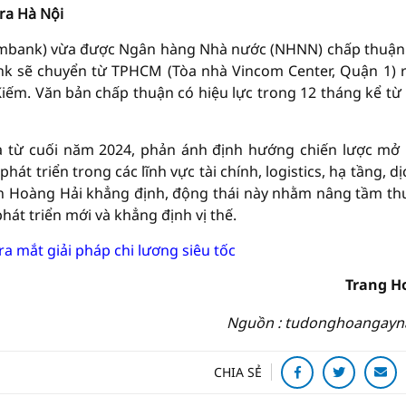
ra Hà Nội
mbank) vừa được Ngân hàng Nhà nước (NHNN) chấp thuận
ank sẽ chuyển từ TPHCM (Tòa nhà Vincom Center, Quận 1) 
 Kiếm. Văn bản chấp thuận có hiệu lực trong 12 tháng kể từ
a từ cuối năm 2024, phản ánh định hướng chiến lược mở
hát triển trong các lĩnh vực tài chính, logistics, hạ tầng, dị
 Hoàng Hải khẳng định, động thái này nhằm nâng tầm t
hát triển mới và khẳng định vị thế.
a mắt giải pháp chi lương siêu tốc
Trang H
Nguồn : tudonghoangayn
CHIA SẺ