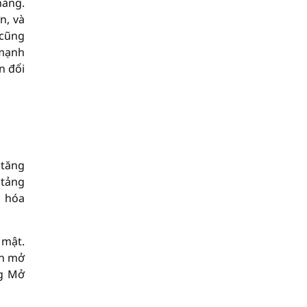
hàng.
n, và
 cũng
 mạnh
n đổi
 tăng
 tảng
n hóa
 mật.
òn mở
ng Mở