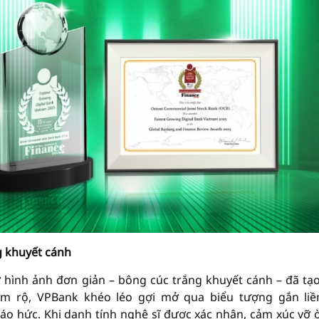
g khuyết cánh
 hình ảnh đơn giản – bông cúc trắng khuyết cánh – đã tạ
m rộ, VPBank khéo léo gợi mở qua biểu tượng gắn liề
áo hức. Khi danh tính nghệ sĩ được xác nhận, cảm xúc vỡ ò