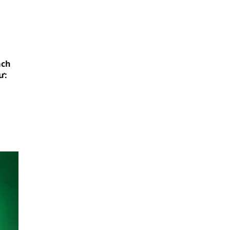
ách
ư: