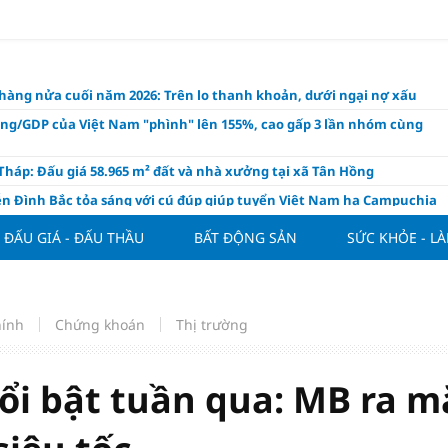
hàng nửa cuối năm 2026: Trên lo thanh khoản, dưới ngại nợ xấu
ụng/GDP của Việt Nam "phình" lên 155%, cao gấp 3 lần nhóm cùng
háp: Đấu giá 58.965 m² đất và nhà xưởng tại xã Tân Hồng
n Đình Bắc tỏa sáng với cú đúp giúp tuyển Việt Nam hạ Campuchia
ASEAN Cup 2026
ĐẤU GIÁ - ĐẤU THẦU
BẤT ĐỘNG SẢN
SỨC KHỎE - L
ng hôm nay 8/8: Vàng thế giới "nhảy vọt"
ổ phiếu IPO có được phân bổ dòng vốn mới từ nâng hạng thị trường?
ch của nước chanh gừng
hính
Chứng khoán
Thị trường
ần tiền gửi Kho bạc Nhà nước: Không chỉ 4 ngân hàng được lợi
hôm nay, xem tử vi 12 con giáp hôm nay ngày 8/8/2026: Tuổi Mão kinh
 thuận lợi
ổi bật tuần qua: MB ra m
àng nửa đầu năm 2026: Áp lực đằng sau niềm vui lãi lớn