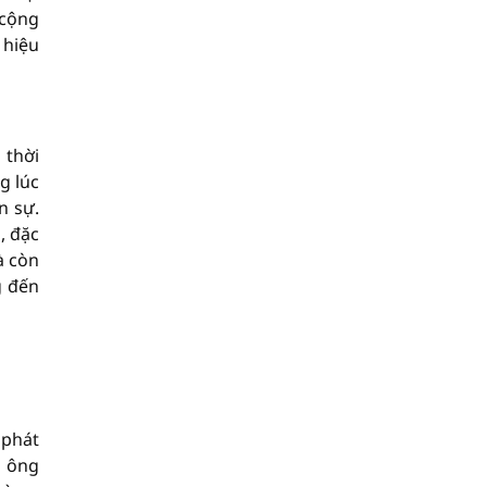
 cộng
 hiệu
 thời
g lúc
n sự.
, đặc
à còn
g đến
 phát
: ông