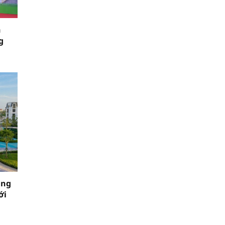
n
g
áng
ới