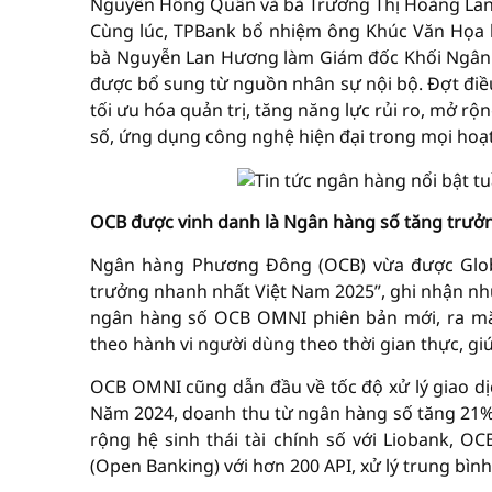
Nguyễn Hồng Quân và bà Trương Thị Hoàng Lan,
Cùng lúc, TPBank bổ nhiệm ông Khúc Văn Họa 
bà Nguyễn Lan Hương làm Giám đốc Khối Ngân h
được bổ sung từ nguồn nhân sự nội bộ. Đợt điề
tối ưu hóa quản trị, tăng năng lực rủi ro, mở 
số, ứng dụng công nghệ hiện đại trong mọi hoạ
OCB được vinh danh là Ngân hàng số tăng trưở
Ngân hàng Phương Đông (OCB) vừa được Globa
trưởng nhanh nhất Việt Nam 2025”, ghi nhận nhữ
ngân hàng số OCB OMNI phiên bản mới, ra mắt
theo hành vi người dùng theo thời gian thực, gi
OCB OMNI cũng dẫn đầu về tốc độ xử lý giao dịc
Năm 2024, doanh thu từ ngân hàng số tăng 21%
rộng hệ sinh thái tài chính số với Liobank,
(Open Banking) với hơn 200 API, xử lý trung bình