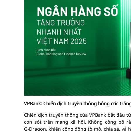
VPBank: Chiến dịch truyền thông bông cúc trắn
Chiến dịch truyền thông của VPBank bắt đầu từ
cơn sốt trên mạng xã hội. Không công bố rầ
G‑Dragon, khiến cộng đồng tò mò, chia sẻ, và h