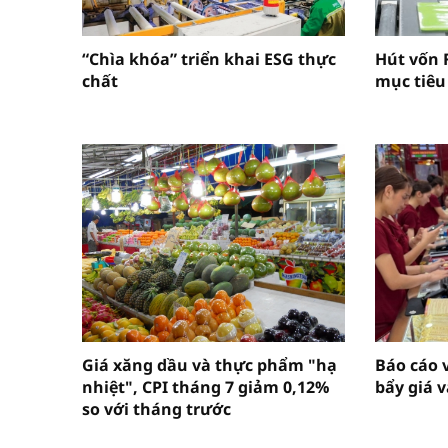
“Chìa khóa” triển khai ESG thực
Hút vốn 
chất
mục tiêu
Giá xăng dầu và thực phẩm "hạ
Báo cáo 
nhiệt", CPI tháng 7 giảm 0,12%
bẩy giá 
so với tháng trước