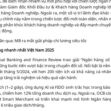
 để đảm nhận nhiệm vụ mới phù hợp với chiến lược ngân 
làm Giám đốc Khối Đầu tư & Khách hàng Doanh nghiệp lớ
àng Doanh nghiệp. Ngoài ra, một số vị trí lãnh đạo khác
u chỉnh này nằm trong chiến lược đổi mới toàn diện, nhấn
rộng phân khúc khách hàng doanh nghiệp và đẩy mạnh chuyể
t động.
ng nhanh nhất Việt Nam 2025
l Banking and Finance Review trao giải “Ngân hàng số
ng bước tiến vượt bậc trong chuyển đổi số. Nổi bật là nền
 tháng 5/2024, với hơn 200 tiện ích và khả năng cá nhâ
úp tăng trải nghiệm và hiệu quả vận hành.
h (1–2 giây), ứng dụng AI và FIDO sinh trắc học trong bảo
, chiếm hơn 12% tổng doanh thu dịch vụ. Ngoài ra, OCB c
 OCB Smart Merchant và triển khai mạnh mô hình Ngân hà
 6 triệu giao dịch/tháng.