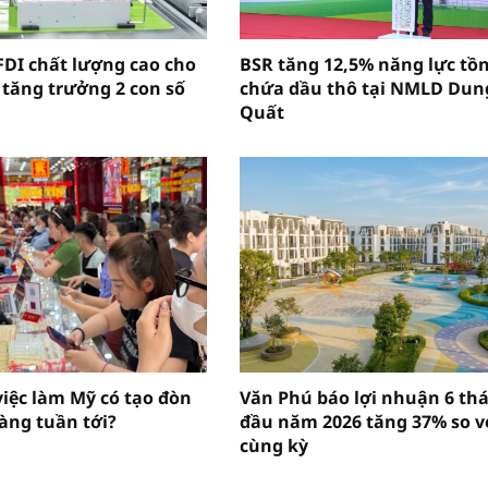
FDI chất lượng cao cho
BSR tăng 12,5% năng lực tồ
 tăng trưởng 2 con số
chứa dầu thô tại NMLD Dun
Quất
việc làm Mỹ có tạo đòn
Văn Phú báo lợi nhuận 6 th
vàng tuần tới?
đầu năm 2026 tăng 37% so v
cùng kỳ