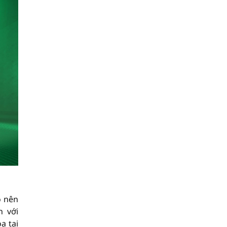
o nên
n với
a tại