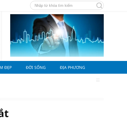
ÀM ĐẸP
ĐỜI SỐNG
ĐỊA PHƯƠNG
ắt