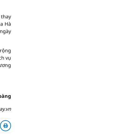
 thay
ra Hà
 ngày
 rộng
ch vụ
hương
oàng
ay.vn