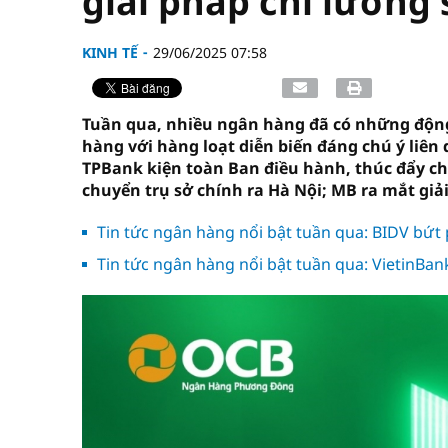
giải pháp chi lương 
KINH TẾ
29/06/2025 07:58
Tuần qua, nhiều ngân hàng đã có những động
hàng với hàng loạt diễn biến đáng chú ý liê
TPBank kiện toàn Ban điều hành, thúc đẩy c
chuyển trụ sở chính ra Hà Nội; MB ra mắt giải
Tin tức ngân hàng nổi bật tuần qua: BIDV bứt
Tin tức ngân hàng nổi bật tuần qua: VietinBan