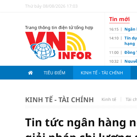
Thứ bảy 08/08/2026 17:03
Tin mới
Trang thông tin điện tử tổng hợp
Ngân 
16:15
Tín d
14:10
hạng
Đồng T
11:00
Nguyễ
10:32
3-1 ở 
TIÊU ĐIỂM
KINH TẾ - TÀI CHÍNH
Giá và
10:23
Các c
09:00
Lợi í
08:15
KINH TẾ - TÀI CHÍNH
Kinh tế
Tài c
Nới tr
07:00
Tử vi 
18:10
doanh
Tin tức ngân hàng n
Ngân h
17:10