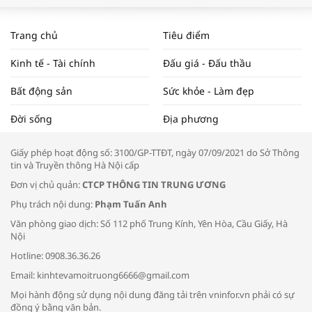
WORLDBANK DỰ BÁO KINH TẾ VIỆT
NAM NĂM 2024 VÀ NĂM 2025 | NHỊP
Trang chủ
Tiêu điểm
ĐẬP THỊ TRƯỜNG #62
Kinh tế - Tài chính
Đấu giá - Đấu thầu
Bất động sản
Sức khỏe - Làm đẹp
Tọa đàm “Xúc tiến thương mại: Khơi
Đời sống
Địa phương
thông đầu ra cho sản phẩm OCOP”
Giấy phép hoạt động số: 3100/GP-TTĐT, ngày 07/09/2021 do Sở Thông
tin và Truyền thông Hà Nội cấp
Đơn vị chủ quản:
CTCP THÔNG TIN TRUNG ƯƠNG
Phụ trách nội dung:
Phạm Tuấn Anh
Bác sĩ tư vấn cách phòng tránh bệnh
Văn phòng giao dịch: Số 112 phố Trung Kính, Yên Hòa, Cầu Giấy, Hà
đường hô hấp trong thời tiết giao mùa
Nội
Hotline: 0908.36.36.26
Email: kinhtevamoitruong6666@gmail.com
Mọi hành động sử dụng nội dung đăng tải trên vninfor.vn phải có sự
đồng ý bằng văn bản.