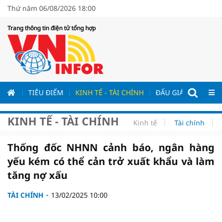
Thứ năm 06/08/2026 18:00
Trang thông tin điện tử tổng hợp
ƯƠNG
TIÊU ĐIỂM
KINH TẾ - TÀI CHÍNH
ĐẤU GIÁ - ĐẤU THẦ
KINH TẾ - TÀI CHÍNH
Kinh tế
Tài chính
Thống đốc NHNN cảnh báo, ngân hàng
yếu kém có thể cản trở xuất khẩu và làm
tăng nợ xấu
TÀI CHÍNH
13/02/2025 10:00