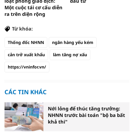
loạt phòng giao dịch:
đầu tư
Một cuộc tái cơ cấu diễn
ra trên diện rộng
Từ khóa:
Thống đốc NHNN
ngân hàng yếu kém
cản trở xuất khẩu
làm tăng nợ xấu
https://vninfor.vn/
CÁC TIN KHÁC
Nới lỏng để thúc tăng trưởng:
NHNN trước bài toán "bộ ba bất
khả thi"