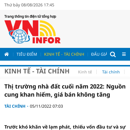
Thứ bảy 08/08/2026 17:45
Trang thông tin điện tử tổng hợp
ƯƠNG
TIÊU ĐIỂM
KINH TẾ - TÀI CHÍNH
ĐẤU GIÁ - ĐẤU THẦ
KINH TẾ - TÀI CHÍNH
Kinh tế
Tài chính
Thị trường nhà đất cuối năm 2022: Nguồn
cung khan hiếm, giá bán không tăng
TÀI CHÍNH
05/11/2022 07:03
Trước khó khăn về lạm phát, thiếu vốn đầu tư và sự