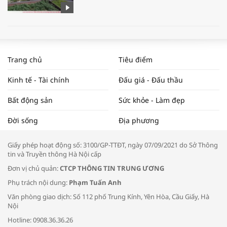
WORLDBANK DỰ BÁO KINH TẾ VIỆT
NAM NĂM 2024 VÀ NĂM 2025 | NHỊP
Trang chủ
Tiêu điểm
ĐẬP THỊ TRƯỜNG #62
Kinh tế - Tài chính
Đấu giá - Đấu thầu
Bất động sản
Sức khỏe - Làm đẹp
Tọa đàm “Xúc tiến thương mại: Khơi
Đời sống
Địa phương
thông đầu ra cho sản phẩm OCOP”
Giấy phép hoạt động số: 3100/GP-TTĐT, ngày 07/09/2021 do Sở Thông
tin và Truyền thông Hà Nội cấp
Đơn vị chủ quản:
CTCP THÔNG TIN TRUNG ƯƠNG
Phụ trách nội dung:
Phạm Tuấn Anh
Bác sĩ tư vấn cách phòng tránh bệnh
Văn phòng giao dịch: Số 112 phố Trung Kính, Yên Hòa, Cầu Giấy, Hà
đường hô hấp trong thời tiết giao mùa
Nội
Hotline: 0908.36.36.26