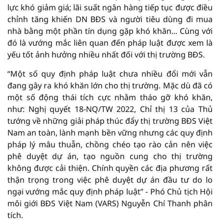
lực khó giảm giá; lãi suất ngân hàng tiếp tục được điều
chỉnh tăng khiến DN BĐS và người tiêu dùng đi mua
nhà bằng một phần tín dụng gặp khó khăn... Cùng với
đó là vướng mắc liên quan đến pháp luật được xem là
yếu tốt ảnh hưởng nhiều nhất đối với thị trường BĐS.
“Một số quy định pháp luật chưa nhiều đổi mới vẫn
đang gây ra khó khăn lớn cho thị trường. Mặc dù đã có
một số động thái tích cực nhằm tháo gỡ khó khăn,
như: Nghị quyết 18-NQ/TW 2022, Chỉ thị 13 của Thủ
tướng về những giải pháp thúc đẩy thị trường BĐS Việt
Nam an toàn, lành mạnh bền vững nhưng các quy định
pháp lý mâu thuẫn, chồng chéo tạo rào cản nên việc
phê duyệt dự án, tạo nguồn cung cho thị trường
không được cải thiện. Chính quyền các địa phương rất
thận trọng trong việc phê duyệt dự án đầu tư do lo
ngại vướng mắc quy định pháp luật” - Phó Chủ tịch Hội
môi giới BĐS Việt Nam (VARS) Nguyễn Chí Thanh phân
tích.