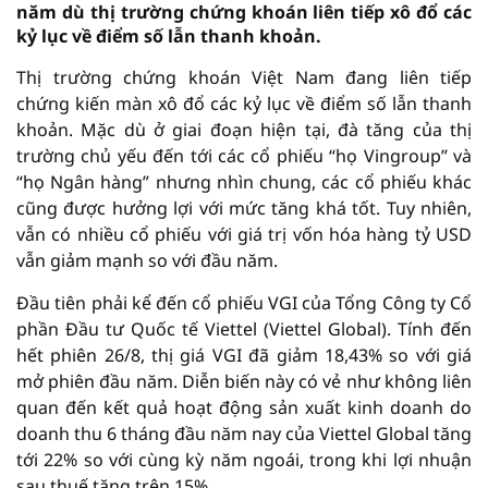
năm dù thị trường chứng khoán liên tiếp xô đổ các
kỷ lục về điểm số lẫn thanh khoản.
Thị trường chứng khoán Việt Nam đang liên tiếp
chứng kiến màn xô đổ các kỷ lục về điểm số lẫn thanh
khoản. Mặc dù ở giai đoạn hiện tại, đà tăng của thị
trường chủ yếu đến tới các cổ phiếu “họ Vingroup” và
“họ Ngân hàng” nhưng nhìn chung, các cổ phiếu khác
cũng được hưởng lợi với mức tăng khá tốt. Tuy nhiên,
vẫn có nhiều cổ phiếu với giá trị vốn hóa hàng tỷ USD
vẫn giảm mạnh so với đầu năm.
Đầu tiên phải kể đến cổ phiếu VGI của Tổng Công ty Cổ
phần Đầu tư Quốc tế Viettel (Viettel Global). Tính đến
hết phiên 26/8, thị giá VGI đã giảm 18,43% so với giá
mở phiên đầu năm. Diễn biến này có vẻ như không liên
quan đến kết quả hoạt động sản xuất kinh doanh do
doanh thu 6 tháng đầu năm nay của Viettel Global tăng
tới 22% so với cùng kỳ năm ngoái, trong khi lợi nhuận
sau thuế tăng trên 15%.