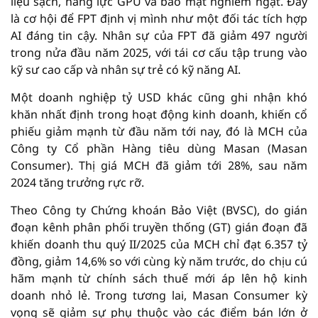
liệu sạch, năng lực GPU và bảo mật nghiêm ngặt. Đây
là cơ hội để FPT định vị mình như một đối tác tích hợp
AI đáng tin cậy. Nhân sự của FPT đã giảm 497 người
trong nửa đầu năm 2025, với tái cơ cấu tập trung vào
kỹ sư cao cấp và nhân sự trẻ có kỹ năng AI.
Một doanh nghiệp tỷ USD khác cũng ghi nhận khó
khăn nhất định trong hoạt động kinh doanh, khiến cổ
phiếu giảm mạnh từ đầu năm tới nay, đó là MCH của
Công ty Cổ phần Hàng tiêu dùng Masan (Masan
Consumer). Thị giá MCH đã giảm tới 28%, sau năm
2024 tăng trưởng rực rỡ.
Theo Công ty Chứng khoán Bảo Việt (BVSC), do gián
đoạn kênh phân phối truyền thống (GT) gián đoạn đã
khiến doanh thu quý II/2025 của MCH chỉ đạt 6.357 tỷ
đồng, giảm 14,6% so với cùng kỳ năm trước, do chịu cú
hãm mạnh từ chính sách thuế mới áp lên hộ kinh
doanh nhỏ lẻ. Trong tương lai, Masan Consumer kỳ
vọng sẽ giảm sự phụ thuộc vào các điểm bán lớn ở