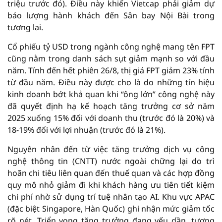
triệu trước đó). Điều này khiến Vietcap phải giảm dự
báo lượng hành khách đến Sân bay Nội Bài trong
tương lai.
Cổ phiếu tỷ USD trong ngành công nghệ mang tên FPT
cũng nằm trong danh sách sụt giảm mạnh so với đầu
năm. Tính đến hết phiên 26/8, thị giá FPT giảm 23% tính
từ đầu năm. Điều này được cho là do những tín hiệu
kinh doanh bớt khả quan khi “ông lớn” công nghệ này
đã quyết định hạ kế hoạch tăng trưởng cơ sở năm
2025 xuống 15% đối với doanh thu (trước đó là 20%) và
18-19% đối với lợi nhuận (trước đó là 21%).
Nguyên nhân đến từ việc tăng trưởng dịch vụ công
nghệ thông tin (CNTT) nước ngoài chững lại do trì
hoãn chi tiêu liên quan đến thuế quan và các hợp đồng
quy mô nhỏ giảm đi khi khách hàng ưu tiên tiết kiệm
chi phí nhờ sử dụng trí tuệ nhân tạo AI. Khu vực APAC
(đặc biệt Singapore, Hàn Quốc) ghi nhận mức giảm tốc
rõ nét. Triển vọng tăng trưởng đang yếu dần, tương