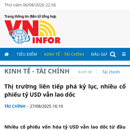
Thứ năm 06/08/2026 22:56
Trang thông tin điện tử tổng hợp
ƯƠNG
TIÊU ĐIỂM
KINH TẾ - TÀI CHÍNH
ĐẤU GIÁ - ĐẤU THẦ
KINH TẾ - TÀI CHÍNH
Kinh tế
Tài chính
Thị trường liên tiếp phá kỷ lục, nhiều cổ
phiếu tỷ USD vẫn lao dốc
TÀI CHÍNH
27/08/2025 16:10
Nhiều cổ phiếu vốn hóa tỷ USD vẫn lao dốc từ đầu