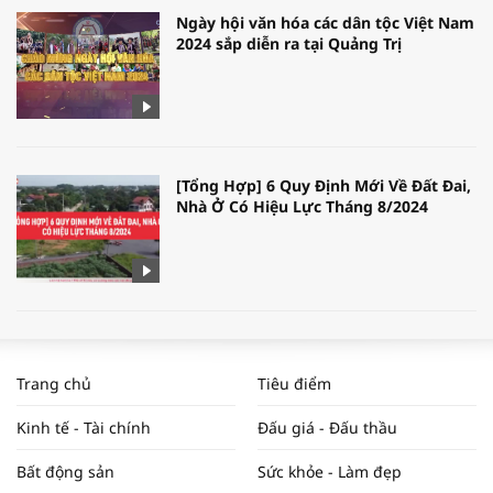
Ngày hội văn hóa các dân tộc Việt Nam
2024 sắp diễn ra tại Quảng Trị
[Tổng Hợp] 6 Quy Định Mới Về Đất Đai,
Nhà Ở Có Hiệu Lực Tháng 8/2024
WORLDBANK DỰ BÁO KINH TẾ VIỆT
NAM NĂM 2024 VÀ NĂM 2025 | NHỊP
Trang chủ
Tiêu điểm
ĐẬP THỊ TRƯỜNG #62
Kinh tế - Tài chính
Đấu giá - Đấu thầu
Bất động sản
Sức khỏe - Làm đẹp