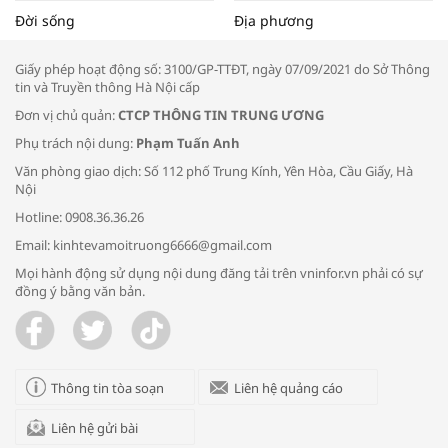
Tọa đàm “Xúc tiến thương mại: Khơi
Đời sống
Địa phương
thông đầu ra cho sản phẩm OCOP”
Giấy phép hoạt động số: 3100/GP-TTĐT, ngày 07/09/2021 do Sở Thông
tin và Truyền thông Hà Nội cấp
Đơn vị chủ quản:
CTCP THÔNG TIN TRUNG ƯƠNG
Phụ trách nội dung:
Phạm Tuấn Anh
Bác sĩ tư vấn cách phòng tránh bệnh
Văn phòng giao dịch: Số 112 phố Trung Kính, Yên Hòa, Cầu Giấy, Hà
đường hô hấp trong thời tiết giao mùa
Nội
Hotline: 0908.36.36.26
Email: kinhtevamoitruong6666@gmail.com
Mọi hành động sử dụng nội dung đăng tải trên vninfor.vn phải có sự
đồng ý bằng văn bản.
Trao yêu thương cho em
Thông tin tòa soạn
Liên hệ quảng cáo
Liên hệ gửi bài