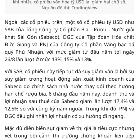
khi nhiều cổ phiếu vốn hóa tỷ USD lại giảm hai chữ số.
Nguồn đồ thị: TradingView
Ngoài các cổ phiếu trên, một số cổ phiếu tỷ USD như
SAB của Tổng Công ty Cổ phần Bia - Rượu - Nước giải
khát Sài Gòn (Sabeco), DGC của Tập đoàn Hóa chất
Đức Giang và PNJ của Công ty Cổ phần Vàng bạc đá
quý Phú Nhuận, với mức giảm từ đầu năm tới ngày
26/8 lần lượt ở mức 13%, 15% và 13%.
Với SAB, cổ phiếu này tiếp tục đà suy giảm vẫn là bởi sự
suy giảm trong hoạt động sản xuất kinh doanh của
Sabeco do chính sách nhà nước thay đổi theo hướng
hạn chế rượu bia. 6 tháng đầu năm nay, doanh thu và
lợi nhuận sau thuế của Sabeco giảm lần lượt 17,4% và
12,5% so với cùng kỳ năm ngoái. Trong khi đó, PNJ và
DGC đều ghi nhận lợi nhuận có xu hướng đi ngang.
Mặc dù diễn biến sụt giảm về thị giá là tiêu cực nhưng
xét trong bối cảnh thị trường chứng khoán liên tiếp