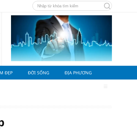
ÀM ĐẸP
ĐỜI SỐNG
ĐỊA PHƯƠNG
p