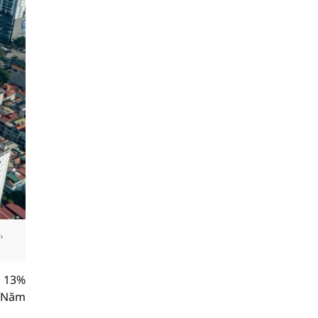
,
m 13%
. Năm