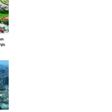
ạn
ược