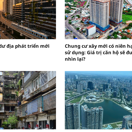
ư địa phát triển mới
Chung cư xây mới có niên h
sử dụng: Giá trị căn hộ sẽ đ
nhìn lại?