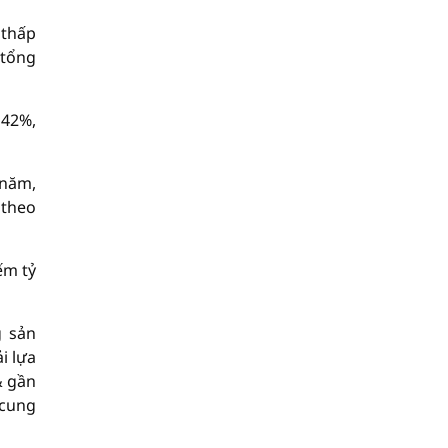
 thấp
 tổng
 42%,
 năm,
 theo
ếm tỷ
g sản
i lựa
& gần
 cung