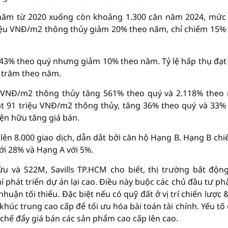
ăm từ 2020 xuống còn khoảng 1.300 căn năm 2024, mức
riệu VNĐ/m2 thông thủy giảm 20% theo năm, chỉ chiếm 15%
 43% theo quý nhưng giảm 10% theo năm. Tỷ lệ hấp thụ đạt
 trăm theo năm.
ệu VNĐ/m2 thông thủy tăng 561% theo quý và 2.118% theo
ạt 91 triệu VNĐ/m2 thông thủy, tăng 36% theo quý và 33%
ện hữu tăng giá bán.
n 8.000 giao dịch, dẫn dắt bởi căn hộ Hạng B. Hạng B chi
ới 28% và Hạng A với 5%.
 và S22M, Savills TP.HCM cho biết, thị trường bất độn
 phát triển dự án lại cao. Điều này buộc các chủ đầu tư phả
ận tối thiểu. Đặc biệt nếu có quỹ đất ở vị trí chiến lược 
khúc trung cao cấp để tối ưu hóa bài toán tài chính. Yếu tố
hế đẩy giá bán các sản phẩm cao cấp lên cao.