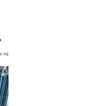
,
à
a
ăn hộ