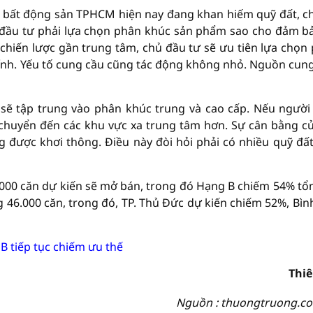
ng bất động sản TPHCM hiện nay đang khan hiếm quỹ đất, ch
ủ đầu tư phải lựa chọn phân khúc sản phẩm sao cho đảm bả
rí chiến lược gần trung tâm, chủ đầu tư sẽ ưu tiên lựa chọn
chính. Yếu tố cung cầu cũng tác động không nhỏ. Nguồn cun
 sẽ tập trung vào phân khúc trung và cao cấp. Nếu ngườ
 chuyển đến các khu vực xa trung tâm hơn. Sự cân bằng củ
g được khơi thông. Điều này đòi hỏi phải có nhiều quỹ đấ
0.000 căn dự kiến sẽ mở bán, trong đó Hạng B chiếm 54% tổ
 46.000 căn, trong đó, TP. Thủ Đức dự kiến chiếm 52%, Bìn
B tiếp tục chiếm ưu thế
Thi
Nguồn : thuongtruong.c