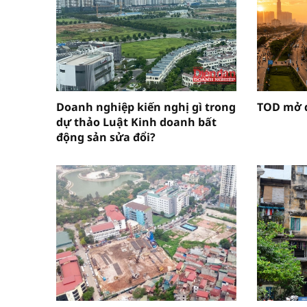
Doanh nghiệp kiến nghị gì trong
TOD mở d
dự thảo Luật Kinh doanh bất
động sản sửa đổi?