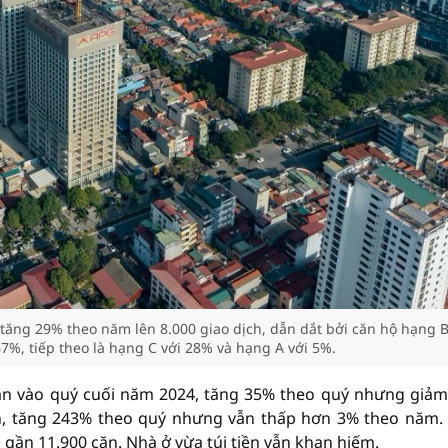
tăng 29% theo năm lên 8.000 giao dịch, dẫn dắt bởi căn hộ hạng B
7%, tiếp theo là hạng C với 28% và hạng A với 5%.
ăn vào quý cuối năm 2024, tăng 35% theo quý nhưng giả
, tăng 243% theo quý nhưng vẫn thấp hơn 3% theo năm
gần 11.900 căn. Nhà ở vừa túi tiền vẫn khan hiếm.