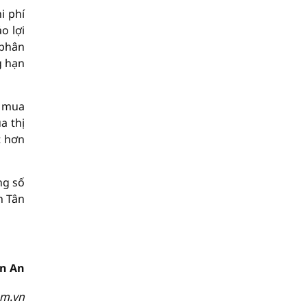
i phí
o lợi
 phân
g hạn
i mua
a thị
t hơn
ng số
h Tân
ên An
om.vn