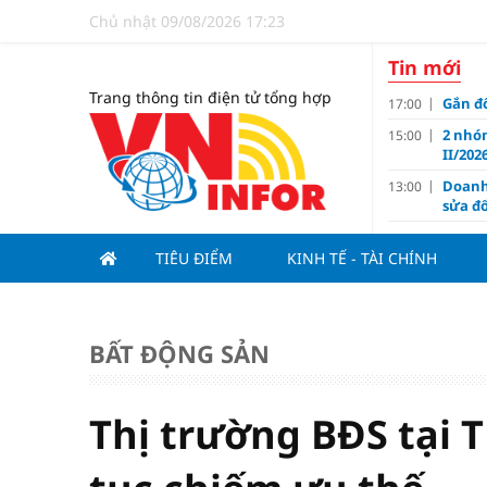
Chủ nhật 09/08/2026 17:23
Tin mới
Trang thông tin điện tử tổng hợp
Gắn đố
17:00
2 nhó
15:00
II/202
Doanh
13:00
sửa đổ
Aston
12:22
nhằm 
TIÊU ĐIỂM
KINH TẾ - TÀI CHÍNH
Giá và
12:16
Họp b
11:59
Nam 2
BẤT ĐỘNG SẢN
Huế: Đ
11:00
TOD m
11:00
Thị trường BĐS tại 
5 thực
10:11
Big 4
09:10