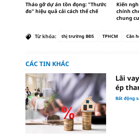
Tháo gỡ dự án tồn đọng: "Thước
Kiến nghị
đo" hiệu quả cải cách thể chế
chính cho
chung cư
Từ khóa:
thị trường BĐS
TPHCM
Căn h
CÁC TIN KHÁC
Lãi va
ép tha
Bất động s