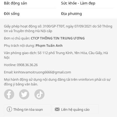
Bất động sản
Sức khỏe - Làm đẹp
Tọa đàm “Xúc tiến thương mại: Khơi
Đời sống
Địa phương
thông đầu ra cho sản phẩm OCOP”
Giấy phép hoạt động số: 3100/GP-TTĐT, ngày 07/09/2021 do Sở Thông
tin và Truyền thông Hà Nội cấp
Đơn vị chủ quản:
CTCP THÔNG TIN TRUNG ƯƠNG
Phụ trách nội dung:
Phạm Tuấn Anh
Bác sĩ tư vấn cách phòng tránh bệnh
Văn phòng giao dịch: Số 112 phố Trung Kính, Yên Hòa, Cầu Giấy, Hà
đường hô hấp trong thời tiết giao mùa
Nội
Hotline: 0908.36.36.26
Email: kinhtevamoitruong6666@gmail.com
Mọi hành động sử dụng nội dung đăng tải trên vninfor.vn phải có sự
đồng ý bằng văn bản.
Trao yêu thương cho em
Thông tin tòa soạn
Liên hệ quảng cáo