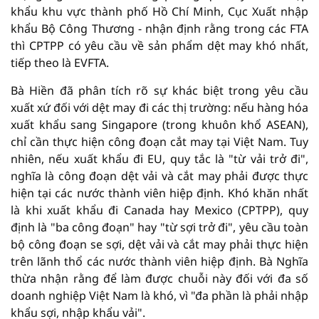
khẩu khu vực thành phố Hồ Chí Minh, Cục Xuất nhập
khẩu Bộ Công Thương - nhận định rằng trong các FTA
thì CPTPP có yêu cầu về sản phẩm dệt may khó nhất,
tiếp theo là EVFTA.
Bà Hiền đã phân tích rõ sự khác biệt trong yêu cầu
xuất xứ đối với dệt may đi các thị trường: nếu hàng hóa
xuất khẩu sang Singapore (trong khuôn khổ ASEAN),
chỉ cần thực hiện công đoạn cắt may tại Việt Nam. Tuy
nhiên, nếu xuất khẩu đi EU, quy tắc là "từ vải trở đi",
nghĩa là công đoạn dệt vải và cắt may phải được thực
hiện tại các nước thành viên hiệp định. Khó khăn nhất
là khi xuất khẩu đi Canada hay Mexico (CPTPP), quy
định là "ba công đoạn" hay "từ sợi trở đi", yêu cầu toàn
bộ công đoạn se sợi, dệt vải và cắt may phải thực hiện
trên lãnh thổ các nước thành viên hiệp định. Bà Nghĩa
thừa nhận rằng để làm được chuỗi này đối với đa số
doanh nghiệp Việt Nam là khó, vì "đa phần là phải nhập
khẩu sợi, nhập khẩu vải".