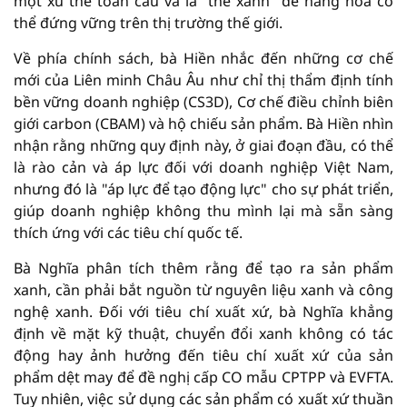
một xu thế toàn cầu và là "thẻ xanh" để hàng hóa có
thể đứng vững trên thị trường thế giới.
Về phía chính sách, bà Hiền nhắc đến những cơ chế
mới của Liên minh Châu Âu như chỉ thị thẩm định tính
bền vững doanh nghiệp (CS3D), Cơ chế điều chỉnh biên
giới carbon (CBAM) và hộ chiếu sản phẩm. Bà Hiền nhìn
nhận rằng những quy định này, ở giai đoạn đầu, có thể
là rào cản và áp lực đối với doanh nghiệp Việt Nam,
nhưng đó là "áp lực để tạo động lực" cho sự phát triển,
giúp doanh nghiệp không thu mình lại mà sẵn sàng
thích ứng với các tiêu chí quốc tế.
Bà Nghĩa phân tích thêm rằng để tạo ra sản phẩm
xanh, cần phải bắt nguồn từ nguyên liệu xanh và công
nghệ xanh. Đối với tiêu chí xuất xứ, bà Nghĩa khẳng
định về mặt kỹ thuật, chuyển đổi xanh không có tác
động hay ảnh hưởng đến tiêu chí xuất xứ của sản
phẩm dệt may để đề nghị cấp CO mẫu CPTPP và EVFTA.
Tuy nhiên, việc sử dụng các sản phẩm có xuất xứ thuần