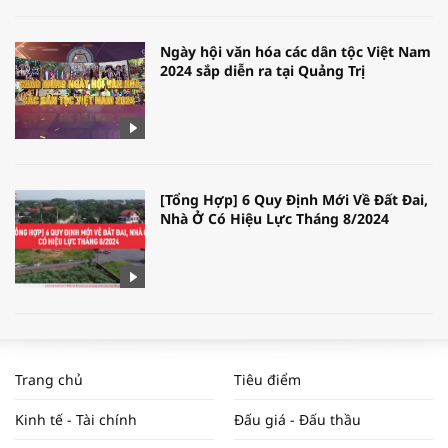
Ngày hội văn hóa các dân tộc Việt Nam
2024 sắp diễn ra tại Quảng Trị
[Tổng Hợp] 6 Quy Định Mới Về Đất Đai,
Nhà Ở Có Hiệu Lực Tháng 8/2024
WORLDBANK DỰ BÁO KINH TẾ VIỆT
NAM NĂM 2024 VÀ NĂM 2025 | NHỊP
Trang chủ
Tiêu điểm
ĐẬP THỊ TRƯỜNG #62
Kinh tế - Tài chính
Đấu giá - Đấu thầu