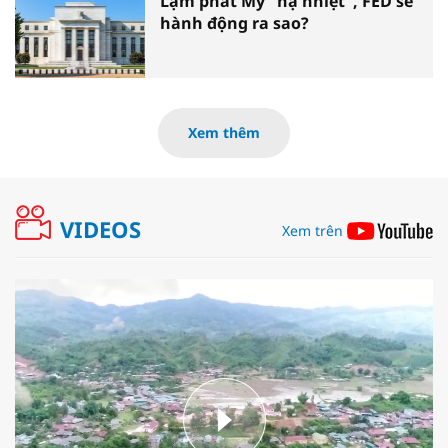
Lạm phát Mỹ "hạ nhiệt", FED sẽ
hành động ra sao?
Xem thêm
VIDEOS
Xem trên