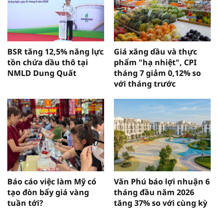
BSR tăng 12,5% năng lực
Giá xăng dầu và thực
tồn chứa dầu thô tại
phẩm "hạ nhiệt", CPI
NMLD Dung Quất
tháng 7 giảm 0,12% so
với tháng trước
Báo cáo việc làm Mỹ có
Văn Phú báo lợi nhuận 6
tạo đòn bẩy giá vàng
tháng đầu năm 2026
tuần tới?
tăng 37% so với cùng kỳ