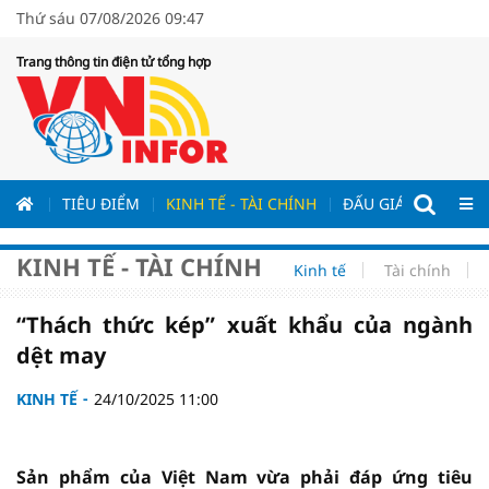
Thứ sáu 07/08/2026 09:47
Trang thông tin điện tử tổng hợp
ƯƠNG
TIÊU ĐIỂM
KINH TẾ - TÀI CHÍNH
ĐẤU GIÁ - ĐẤU THẦ
KINH TẾ - TÀI CHÍNH
Kinh tế
Tài chính
“Thách thức kép” xuất khẩu của ngành
dệt may
KINH TẾ
24/10/2025 11:00
Sản phẩm của Việt Nam vừa phải đáp ứng tiêu