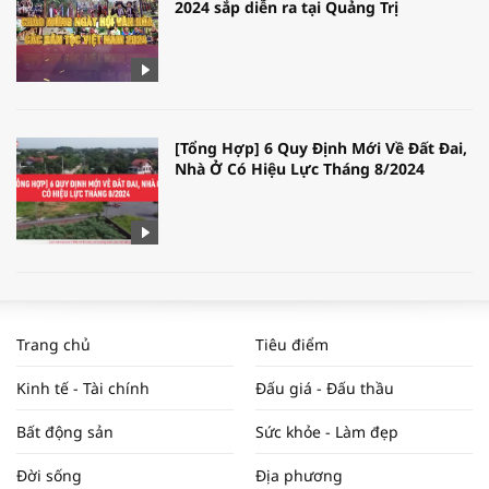
2024 sắp diễn ra tại Quảng Trị
[Tổng Hợp] 6 Quy Định Mới Về Đất Đai,
Nhà Ở Có Hiệu Lực Tháng 8/2024
WORLDBANK DỰ BÁO KINH TẾ VIỆT
NAM NĂM 2024 VÀ NĂM 2025 | NHỊP
Trang chủ
Tiêu điểm
ĐẬP THỊ TRƯỜNG #62
Kinh tế - Tài chính
Đấu giá - Đấu thầu
Bất động sản
Sức khỏe - Làm đẹp
Tọa đàm “Xúc tiến thương mại: Khơi
Đời sống
Địa phương