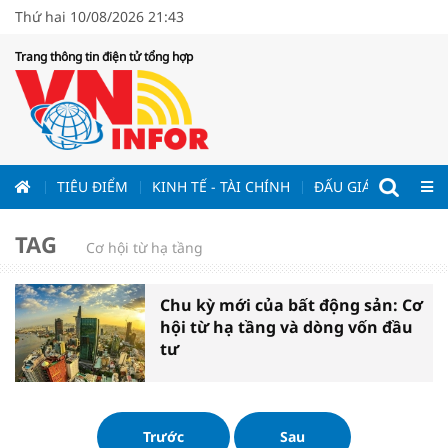
Thứ hai 10/08/2026 21:43
Trang thông tin điện tử tổng hợp
ƯƠNG
TIÊU ĐIỂM
KINH TẾ - TÀI CHÍNH
ĐẤU GIÁ - ĐẤU THẦ
TAG
Cơ hội từ hạ tầng
Chu kỳ mới của bất động sản: Cơ
hội từ hạ tầng và dòng vốn đầu
tư
Trước
Sau