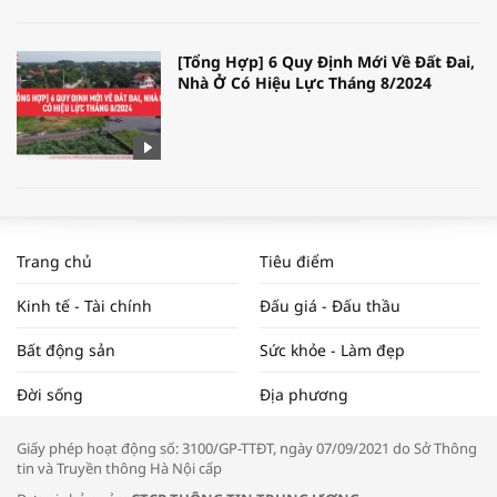
[Tổng Hợp] 6 Quy Định Mới Về Đất Đai,
Nhà Ở Có Hiệu Lực Tháng 8/2024
WORLDBANK DỰ BÁO KINH TẾ VIỆT
NAM NĂM 2024 VÀ NĂM 2025 | NHỊP
Trang chủ
Tiêu điểm
ĐẬP THỊ TRƯỜNG #62
Kinh tế - Tài chính
Đấu giá - Đấu thầu
Bất động sản
Sức khỏe - Làm đẹp
Tọa đàm “Xúc tiến thương mại: Khơi
Đời sống
Địa phương
thông đầu ra cho sản phẩm OCOP”
Giấy phép hoạt động số: 3100/GP-TTĐT, ngày 07/09/2021 do Sở Thông
tin và Truyền thông Hà Nội cấp