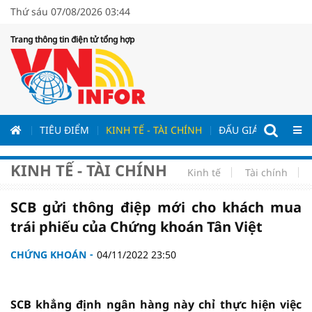
Thứ sáu 07/08/2026 03:44
Trang thông tin điện tử tổng hợp
ƯƠNG
TIÊU ĐIỂM
KINH TẾ - TÀI CHÍNH
ĐẤU GIÁ - ĐẤU THẦ
KINH TẾ - TÀI CHÍNH
Kinh tế
Tài chính
SCB gửi thông điệp mới cho khách mua
trái phiếu của Chứng khoán Tân Việt
CHỨNG KHOÁN
04/11/2022 23:50
SCB khẳng định ngân hàng này chỉ thực hiện việc