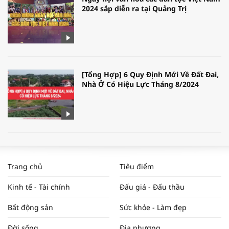
2024 sắp diễn ra tại Quảng Trị
[Tổng Hợp] 6 Quy Định Mới Về Đất Đai,
Nhà Ở Có Hiệu Lực Tháng 8/2024
WORLDBANK DỰ BÁO KINH TẾ VIỆT
NAM NĂM 2024 VÀ NĂM 2025 | NHỊP
Trang chủ
Tiêu điểm
ĐẬP THỊ TRƯỜNG #62
Kinh tế - Tài chính
Đấu giá - Đấu thầu
Bất động sản
Sức khỏe - Làm đẹp
Tọa đàm “Xúc tiến thương mại: Khơi
Đời sống
Địa phương