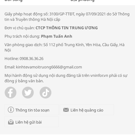
thông đầu ra cho sản phẩm OCOP”
Giấy phép hoạt động số: 3100/GP-TTĐT, ngày 07/09/2021 do Sở Thông
tin và Truyền thông Hà Nội cấp
Đơn vị chủ quản:
CTCP THÔNG TIN TRUNG ƯƠNG
Phụ trách nội dung:
Phạm Tuấn Anh
Bác sĩ tư vấn cách phòng tránh bệnh
Văn phòng giao dịch: Số 112 phố Trung Kính, Yên Hòa, Cầu Giấy, Hà
đường hô hấp trong thời tiết giao mùa
Nội
Hotline: 0908.36.36.26
Email: kinhtevamoitruong6666@gmail.com
Mọi hành động sử dụng nội dung đăng tải trên vninfor.vn phải có sự
đồng ý bằng văn bản.
Trao yêu thương cho em
Thông tin tòa soạn
Liên hệ quảng cáo
Liên hệ gửi bài
Kon Tum giải cứu nạn nhân bị lừa bán