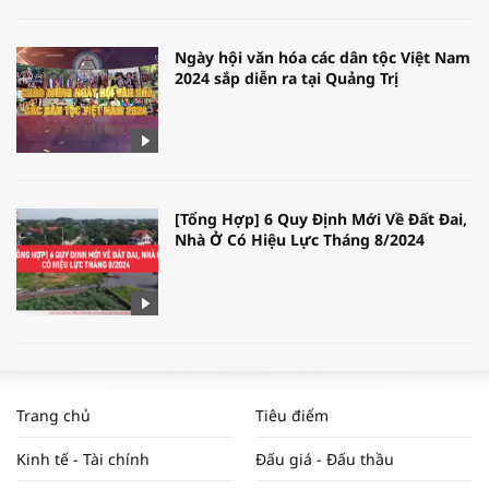
Ngày hội văn hóa các dân tộc Việt Nam
2024 sắp diễn ra tại Quảng Trị
[Tổng Hợp] 6 Quy Định Mới Về Đất Đai,
Nhà Ở Có Hiệu Lực Tháng 8/2024
WORLDBANK DỰ BÁO KINH TẾ VIỆT
NAM NĂM 2024 VÀ NĂM 2025 | NHỊP
Trang chủ
Tiêu điểm
ĐẬP THỊ TRƯỜNG #62
Kinh tế - Tài chính
Đấu giá - Đấu thầu