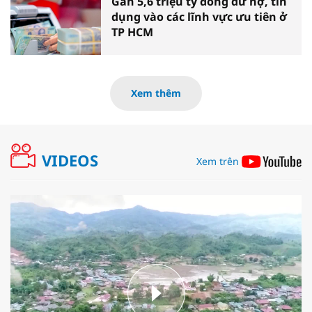
Gần 5,6 triệu tỷ đồng dư nợ, tín
dụng vào các lĩnh vực ưu tiên ở
TP HCM
Xem thêm
VIDEOS
Xem trên