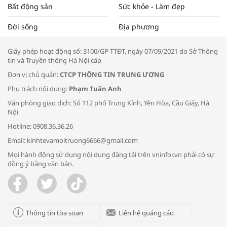
Bất động sản
Sức khỏe - Làm đẹp
Tọa đàm “Xúc tiến thương mại: Khơi
Đời sống
Địa phương
thông đầu ra cho sản phẩm OCOP”
Giấy phép hoạt động số: 3100/GP-TTĐT, ngày 07/09/2021 do Sở Thông
tin và Truyền thông Hà Nội cấp
Đơn vị chủ quản:
CTCP THÔNG TIN TRUNG ƯƠNG
Phụ trách nội dung:
Phạm Tuấn Anh
Bác sĩ tư vấn cách phòng tránh bệnh
Văn phòng giao dịch: Số 112 phố Trung Kính, Yên Hòa, Cầu Giấy, Hà
đường hô hấp trong thời tiết giao mùa
Nội
Hotline: 0908.36.36.26
Email: kinhtevamoitruong6666@gmail.com
Mọi hành động sử dụng nội dung đăng tải trên vninfor.vn phải có sự
đồng ý bằng văn bản.
Trao yêu thương cho em
Thông tin tòa soạn
Liên hệ quảng cáo