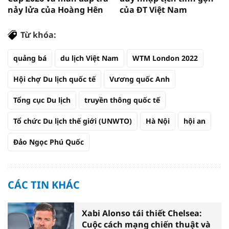
nảy lửa của Hoàng Hên
của ĐT Việt Nam
Từ khóa:
quảng bá
du lịch Việt Nam
WTM London 2022
Hội chợ Du lịch quốc tế
Vương quốc Anh
Tổng cục Du lịch
truyền thông quốc tế
Tổ chức Du lịch thế giới (UNWTO)
Hà Nội
hội an
Đảo Ngọc Phú Quốc
CÁC TIN KHÁC
Xabi Alonso tái thiết Chelsea:
Cuộc cách mạng chiến thuật và