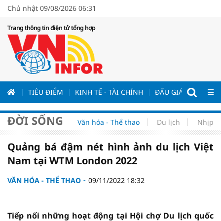
Chủ nhật 09/08/2026 06:31
Trang thông tin điện tử tổng hợp
ƯƠNG
TIÊU ĐIỂM
KINH TẾ - TÀI CHÍNH
ĐẤU GIÁ - ĐẤU THẦ
ĐỜI SỐNG
Văn hóa - Thể thao
Du lịch
Nhịp s
Quảng bá đậm nét hình ảnh du lịch Việt
Nam tại WTM London 2022
VĂN HÓA - THỂ THAO
09/11/2022 18:32
Tiếp nối những hoạt động tại Hội chợ Du lịch quốc