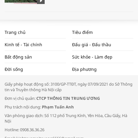
WORLDBANK DỰ BÁO KINH TẾ VIỆT
NAM NĂM 2024 VÀ NĂM 2025 | NHỊP
Trang chủ
Tiêu điểm
ĐẬP THỊ TRƯỜNG #62
Kinh tế - Tài chính
Đấu giá - Đấu thầu
Bất động sản
Sức khỏe - Làm đẹp
Tọa đàm “Xúc tiến thương mại: Khơi
Đời sống
Địa phương
thông đầu ra cho sản phẩm OCOP”
Giấy phép hoạt động số: 3100/GP-TTĐT, ngày 07/09/2021 do Sở Thông
tin và Truyền thông Hà Nội cấp
Đơn vị chủ quản:
CTCP THÔNG TIN TRUNG ƯƠNG
Phụ trách nội dung:
Phạm Tuấn Anh
Bác sĩ tư vấn cách phòng tránh bệnh
Văn phòng giao dịch: Số 112 phố Trung Kính, Yên Hòa, Cầu Giấy, Hà
đường hô hấp trong thời tiết giao mùa
Nội
Hotline: 0908.36.36.26