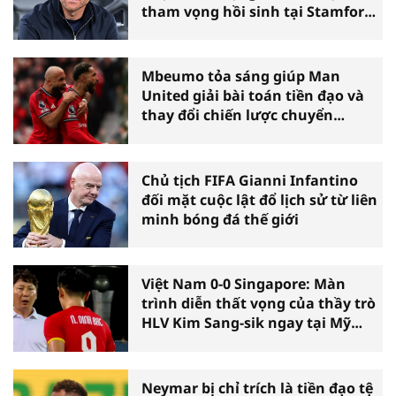
tham vọng hồi sinh tại Stamford
Bridge
Mbeumo tỏa sáng giúp Man
United giải bài toán tiền đạo và
thay đổi chiến lược chuyển
nhượng
Chủ tịch FIFA Gianni Infantino
đối mặt cuộc lật đổ lịch sử từ liên
minh bóng đá thế giới
Việt Nam 0-0 Singapore: Màn
trình diễn thất vọng của thầy trò
HLV Kim Sang-sik ngay tại Mỹ
Đình
Neymar bị chỉ trích là tiền đạo tệ