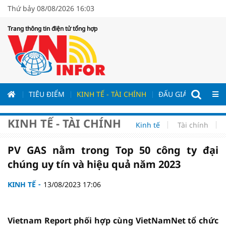
Thứ bảy 08/08/2026 16:03
Trang thông tin điện tử tổng hợp
ƯƠNG
TIÊU ĐIỂM
KINH TẾ - TÀI CHÍNH
ĐẤU GIÁ - ĐẤU THẦ
KINH TẾ - TÀI CHÍNH
Kinh tế
Tài chính
PV GAS nằm trong Top 50 công ty đại
chúng uy tín và hiệu quả năm 2023
KINH TẾ
13/08/2023 17:06
Vietnam Report phối hợp cùng VietNamNet tổ chức