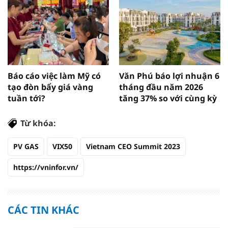
Báo cáo việc làm Mỹ có
Văn Phú báo lợi nhuận 6
tạo đòn bẩy giá vàng
tháng đầu năm 2026
tuần tới?
tăng 37% so với cùng kỳ
Từ khóa:
PV GAS
VIX50
Vietnam CEO Summit 2023
https://vninfor.vn/
CÁC TIN KHÁC