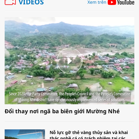
VIDEOS
Xem trên
Đổi thay nơi ngã ba biên giới Mường Nhé
Nỗ lực gỡ thẻ vàng thủy sản và khai
thác nghề cá có trách nhiệm tại các