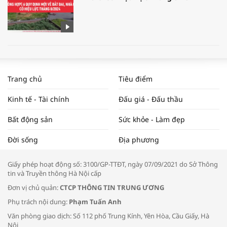
WORLDBANK DỰ BÁO KINH TẾ VIỆT
NAM NĂM 2024 VÀ NĂM 2025 | NHỊP
Trang chủ
Tiêu điểm
ĐẬP THỊ TRƯỜNG #62
Kinh tế - Tài chính
Đấu giá - Đấu thầu
Bất động sản
Sức khỏe - Làm đẹp
Tọa đàm “Xúc tiến thương mại: Khơi
Đời sống
Địa phương
thông đầu ra cho sản phẩm OCOP”
Giấy phép hoạt động số: 3100/GP-TTĐT, ngày 07/09/2021 do Sở Thông
tin và Truyền thông Hà Nội cấp
Đơn vị chủ quản:
CTCP THÔNG TIN TRUNG ƯƠNG
Phụ trách nội dung:
Phạm Tuấn Anh
Bác sĩ tư vấn cách phòng tránh bệnh
Văn phòng giao dịch: Số 112 phố Trung Kính, Yên Hòa, Cầu Giấy, Hà
đường hô hấp trong thời tiết giao mùa
Nội