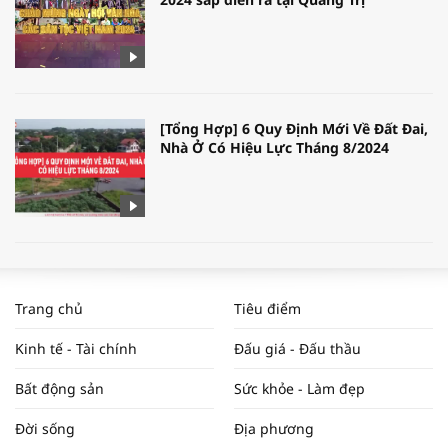
[Tổng Hợp] 6 Quy Định Mới Về Đất Đai,
Nhà Ở Có Hiệu Lực Tháng 8/2024
WORLDBANK DỰ BÁO KINH TẾ VIỆT
NAM NĂM 2024 VÀ NĂM 2025 | NHỊP
Trang chủ
Tiêu điểm
ĐẬP THỊ TRƯỜNG #62
Kinh tế - Tài chính
Đấu giá - Đấu thầu
Bất động sản
Sức khỏe - Làm đẹp
Tọa đàm “Xúc tiến thương mại: Khơi
Đời sống
Địa phương
thông đầu ra cho sản phẩm OCOP”