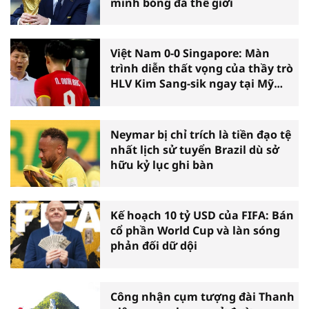
minh bóng đá thế giới
Việt Nam 0-0 Singapore: Màn
trình diễn thất vọng của thầy trò
HLV Kim Sang-sik ngay tại Mỹ
Đình
Neymar bị chỉ trích là tiền đạo tệ
nhất lịch sử tuyển Brazil dù sở
hữu kỷ lục ghi bàn
Kế hoạch 10 tỷ USD của FIFA: Bán
cổ phần World Cup và làn sóng
phản đối dữ dội
Công nhận cụm tượng đài Thanh