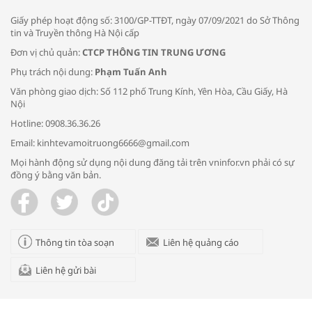
Giấy phép hoạt động số: 3100/GP-TTĐT, ngày 07/09/2021 do Sở Thông
tin và Truyền thông Hà Nội cấp
Đơn vị chủ quản:
CTCP THÔNG TIN TRUNG ƯƠNG
Phụ trách nội dung:
Phạm Tuấn Anh
Bác sĩ tư vấn cách phòng tránh bệnh
Văn phòng giao dịch: Số 112 phố Trung Kính, Yên Hòa, Cầu Giấy, Hà
đường hô hấp trong thời tiết giao mùa
Nội
Hotline: 0908.36.36.26
Email: kinhtevamoitruong6666@gmail.com
Mọi hành động sử dụng nội dung đăng tải trên vninfor.vn phải có sự
đồng ý bằng văn bản.
Trao yêu thương cho em
Thông tin tòa soạn
Liên hệ quảng cáo
Liên hệ gửi bài
Kon Tum giải cứu nạn nhân bị lừa bán
sang Campuchia