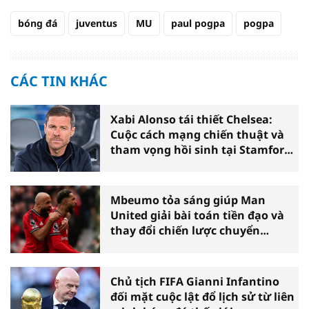
bóng đá
juventus
MU
paul pogpa
pogpa
CÁC TIN KHÁC
Xabi Alonso tái thiết Chelsea:
Cuộc cách mạng chiến thuật và
tham vọng hồi sinh tại Stamford
Bridge
Mbeumo tỏa sáng giúp Man
United giải bài toán tiền đạo và
thay đổi chiến lược chuyển
nhượng
Chủ tịch FIFA Gianni Infantino
đối mặt cuộc lật đổ lịch sử từ liên