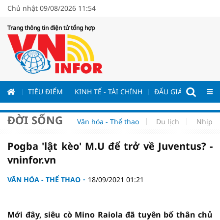
Chủ nhật 09/08/2026 11:54
Trang thông tin điện tử tổng hợp
ƯƠNG
TIÊU ĐIỂM
KINH TẾ - TÀI CHÍNH
ĐẤU GIÁ - ĐẤU THẦ
ĐỜI SỐNG
Văn hóa - Thể thao
Du lịch
Nhịp s
Pogba 'lật kèo' M.U để trở về Juventus? -
vninfor.vn
VĂN HÓA - THỂ THAO
18/09/2021 01:21
Mới đây, siêu cò Mino Raiola đã tuyên bố thân chủ