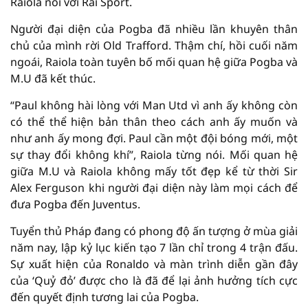
Raiola nói với Rai Sport.
Người đại diện của Pogba đã nhiều lần khuyên thân
chủ của mình rời Old Trafford. Thậm chí, hồi cuối năm
ngoái, Raiola toàn tuyên bố mối quan hệ giữa Pogba và
M.U đã kết thúc.
“Paul không hài lòng với Man Utd vì anh ấy không còn
có thể thể hiện bản thân theo cách anh ấy muốn và
như anh ấy mong đợi. Paul cần một đội bóng mới, một
sự thay đổi không khí”, Raiola từng nói. Mối quan hệ
giữa M.U và Raiola không mấy tốt đẹp kể từ thời Sir
Alex Ferguson khi người đại diện này làm mọi cách để
đưa Pogba đến Juventus.
Tuyển thủ Pháp đang có phong độ ấn tượng ở mùa giải
năm nay, lập kỷ lục kiến tạo 7 lần chỉ trong 4 trận đấu.
Sự xuất hiện của Ronaldo và màn trình diễn gần đây
của ‘Quỷ đỏ’ được cho là đã để lại ảnh hưởng tích cực
đến quyết định tương lai của Pogba.