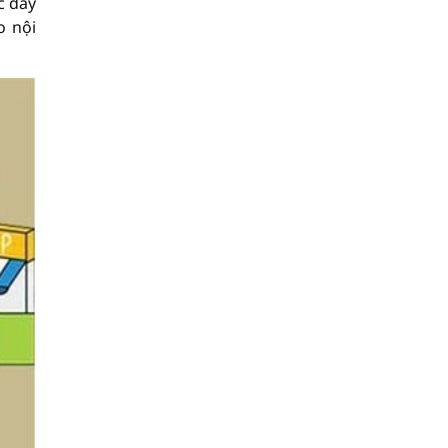
c đẩy
o nội