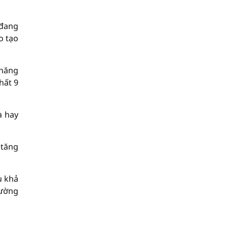
 đang
o tạo
 năng
hất 9
a hay
 tăng
u khả
cường