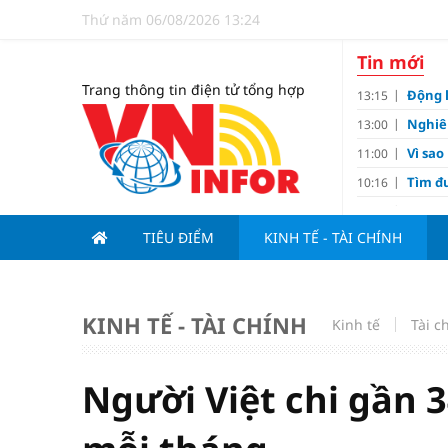
Thứ năm 06/08/2026 13:24
Tin mới
Trang thông tin điện tử tổng hợp
Động 
13:15
Nghiê
13:00
Vì sa
11:00
Tìm đư
10:16
Dùng l
10:10
TIÊU ĐIỂM
KINH TẾ - TÀI CHÍNH
Giá v
10:10
Tuyển 
10:07
nảy l
Đề xu
09:15
KINH TẾ - TÀI CHÍNH
Kinh tế
Tài c
Khơi 
09:00
Kim c
07:15
Người Việt chi gần 