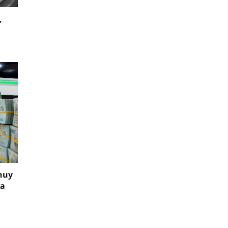
,
huy
ia