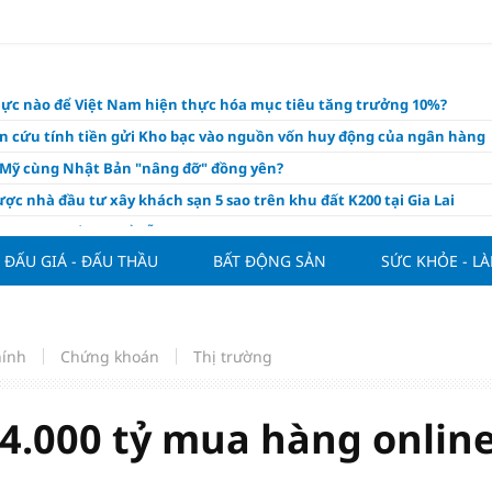
lực nào để Việt Nam hiện thực hóa mục tiêu tăng trưởng 10%?
n cứu tính tiền gửi Kho bạc vào nguồn vốn huy động của ngân hàng
o Mỹ cùng Nhật Bản "nâng đỡ" đồng yên?
ợc nhà đầu tư xây khách sạn 5 sao trên khu đất K200 tại Gia Lai
á tía tô thế nào để hỗ trợ làm đẹp da, mượt tóc?
ĐẤU GIÁ - ĐẤU THẦU
BẤT ĐỘNG SẢN
SỨC KHỎE - L
àng hôm nay 6/8: "Nhảy vọt" sau một đêm
Việt Nam tính bài toán xoay tua tại ASEAN Cup 2026 và màn đáp trả
ửa của Hoàng Hên
ất đưa kim cương vào ngành nghề kinh doanh có điều kiện như vàn
hính
Chứng khoán
Thị trường
thông nguồn cung vật liệu xây dựng
ương giảm giá sập sàn, chấp nhận lỗ nặng vẫn khó thoát hàng
34.000 tỷ mua hàng onlin