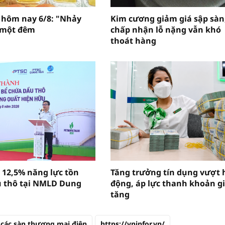
 hôm nay 6/8: "Nhảy
Kim cương giảm giá sập sàn
 một đêm
chấp nhận lỗ nặng vẫn khó
thoát hàng
 12,5% năng lực tồn
Tăng trưởng tín dụng vượt 
 thô tại NMLD Dung
động, áp lực thanh khoản g
tăng
các sàn thương mại điện
https://vninfor.vn/