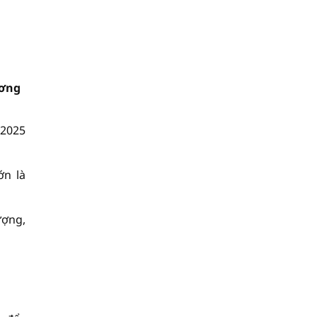
ương
/2025
ớn là
ượng,