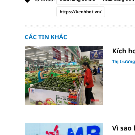
https://kenhhot.vn/
CÁC TIN KHÁC
Kích h
Thị trường
Vì sao