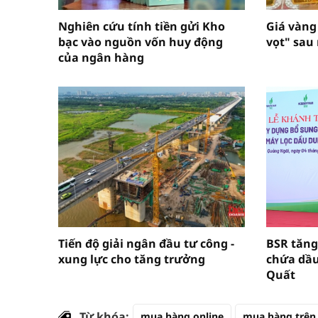
Nghiên cứu tính tiền gửi Kho
Giá vàng
bạc vào nguồn vốn huy động
vọt" sau
của ngân hàng
Tiến độ giải ngân đầu tư công -
BSR tăng
xung lực cho tăng trưởng
chứa dầu
Quất
Từ khóa:
mua hàng online
mua hàng trên 