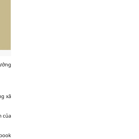
rưởng
ng xã
m của
ebook