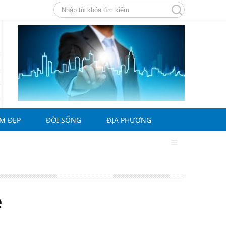
ÀM ĐẸP
ĐỜI SỐNG
ĐỊA PHƯƠNG
g
e