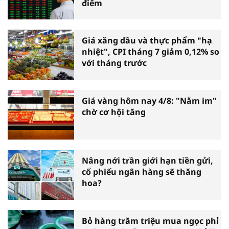
điểm
Giá xăng dầu và thực phẩm "hạ
nhiệt", CPI tháng 7 giảm 0,12% so
với tháng trước
Giá vàng hôm nay 4/8: "Nằm im"
chờ cơ hội tăng
Nâng nới trần giới hạn tiền gửi,
cổ phiếu ngân hàng sẽ thăng
hoa?
Bỏ hàng trăm triệu mua ngọc phỉ