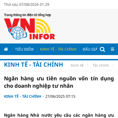
Thứ sáu 07/08/2026 01:29
Trang thông tin điện tử tổng hợp
ƯƠNG
TIÊU ĐIỂM
KINH TẾ - TÀI CHÍNH
ĐẤU GIÁ - ĐẤU THẦ
KINH TẾ - TÀI CHÍNH
Kinh tế
Tài chính
Ngân hàng ưu tiên nguồn vốn tín dụng
cho doanh nghiệp tư nhân
KINH TẾ - TÀI CHÍNH
27/06/2025 07:15
Ngân hàng Nhà nước yêu cầu các ngân hàng ưu