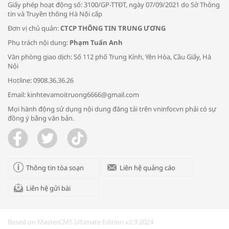
Giấy phép hoạt động số: 3100/GP-TTĐT, ngày 07/09/2021 do Sở Thông
tin và Truyền thông Hà Nội cấp
Đơn vị chủ quản:
CTCP THÔNG TIN TRUNG ƯƠNG
Phụ trách nội dung:
Phạm Tuấn Anh
Bác sĩ tư vấn cách phòng tránh bệnh
Văn phòng giao dịch: Số 112 phố Trung Kính, Yên Hòa, Cầu Giấy, Hà
đường hô hấp trong thời tiết giao mùa
Nội
Hotline: 0908.36.36.26
Email: kinhtevamoitruong6666@gmail.com
Mọi hành động sử dụng nội dung đăng tải trên vninfor.vn phải có sự
đồng ý bằng văn bản.
Trao yêu thương cho em
Thông tin tòa soạn
Liên hệ quảng cáo
Liên hệ gửi bài
Kon Tum giải cứu nạn nhân bị lừa bán
sang Campuchia
Based on MasterCMS Ultimate Edition v2.9 2024