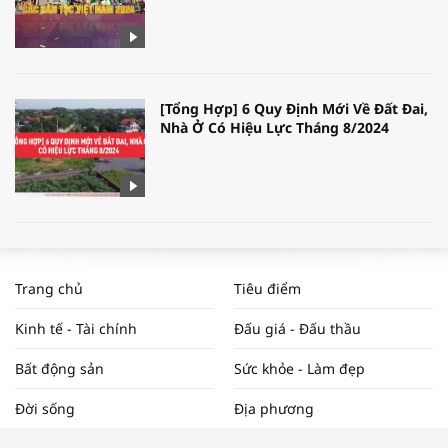
[Tổng Hợp] 6 Quy Định Mới Về Đất Đai,
Nhà Ở Có Hiệu Lực Tháng 8/2024
WORLDBANK DỰ BÁO KINH TẾ VIỆT
NAM NĂM 2024 VÀ NĂM 2025 | NHỊP
Trang chủ
Tiêu điểm
ĐẬP THỊ TRƯỜNG #62
Kinh tế - Tài chính
Đấu giá - Đấu thầu
Bất động sản
Sức khỏe - Làm đẹp
Tọa đàm “Xúc tiến thương mại: Khơi
Đời sống
Địa phương
thông đầu ra cho sản phẩm OCOP”