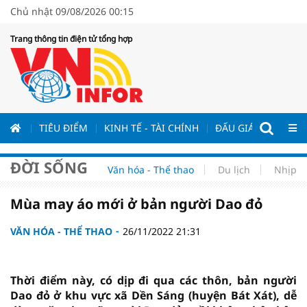
Chủ nhật 09/08/2026 00:15
Trang thông tin điện tử tổng hợp
ƯƠNG
TIÊU ĐIỂM
KINH TẾ - TÀI CHÍNH
ĐẤU GIÁ - ĐẤU THẦ
ĐỜI SỐNG
Văn hóa - Thể thao
Du lịch
Nhịp s
Mùa may áo mới ở bản người Dao đỏ
VĂN HÓA - THỂ THAO
26/11/2022 21:31
Thời điểm này, có dịp đi qua các thôn, bản người
Dao đỏ ở khu vực xã Dền Sáng (huyện Bát Xát), dễ