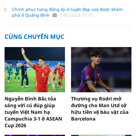
Chinh phục hang động kỳ vĩ tuyệt đẹp vừa được khám
phá ở Quảng Bình
11/01/2023 21:10
CÙNG CHUYÊN MỤC
Nguyễn Đình Bắc tỏa
Thương vụ Rodri mở
sáng với cú đúp giúp
đường cho Man Utd sở
tuyển Việt Nam hạ
hữu tiền vệ báu vật của
Campuchia 3-1 ở ASEAN
Barcelona
Cup 2026