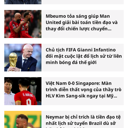
Bridge
Mbeumo tỏa sáng giúp Man
United giải bài toán tiền đạo và
thay đổi chiến lược chuyển
nhượng
Chủ tịch FIFA Gianni Infantino
đối mặt cuộc lật đổ lịch sử từ liên
minh bóng đá thế giới
Việt Nam 0-0 Singapore: Màn
trình diễn thất vọng của thầy trò
HLV Kim Sang-sik ngay tại Mỹ
Đình
Neymar bị chỉ trích là tiền đạo tệ
nhất lịch sử tuyển Brazil dù sở