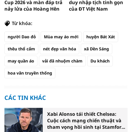
Cup 2026 và màn đáp trả
duy nhập tịch tinh gọn
nảy lửa của Hoàng Hên
của ĐT Việt Nam
Từ khóa:
người Dao đỏ
Mùa may áo mới
huyện Bát Xát
thêu thổ cẩm
nét đẹp văn hóa
xã Dền Sáng
may quần áo
vải đã nhuộm chàm
Du khách
hoa văn truyền thống
CÁC TIN KHÁC
Xabi Alonso tái thiết Chelsea:
Cuộc cách mạng chiến thuật và
tham vọng hồi sinh tại Stamford