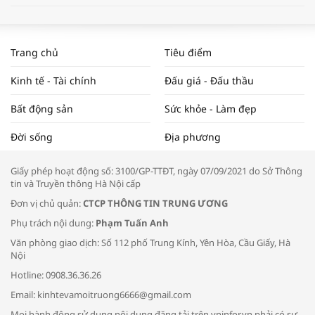
WORLDBANK DỰ BÁO KINH TẾ VIỆT
NAM NĂM 2024 VÀ NĂM 2025 | NHỊP
Trang chủ
Tiêu điểm
ĐẬP THỊ TRƯỜNG #62
Kinh tế - Tài chính
Đấu giá - Đấu thầu
Bất động sản
Sức khỏe - Làm đẹp
Tọa đàm “Xúc tiến thương mại: Khơi
Đời sống
Địa phương
thông đầu ra cho sản phẩm OCOP”
Giấy phép hoạt động số: 3100/GP-TTĐT, ngày 07/09/2021 do Sở Thông
tin và Truyền thông Hà Nội cấp
Đơn vị chủ quản:
CTCP THÔNG TIN TRUNG ƯƠNG
Phụ trách nội dung:
Phạm Tuấn Anh
Bác sĩ tư vấn cách phòng tránh bệnh
Văn phòng giao dịch: Số 112 phố Trung Kính, Yên Hòa, Cầu Giấy, Hà
đường hô hấp trong thời tiết giao mùa
Nội
Hotline: 0908.36.36.26
Email: kinhtevamoitruong6666@gmail.com
Mọi hành động sử dụng nội dung đăng tải trên vninfor.vn phải có sự