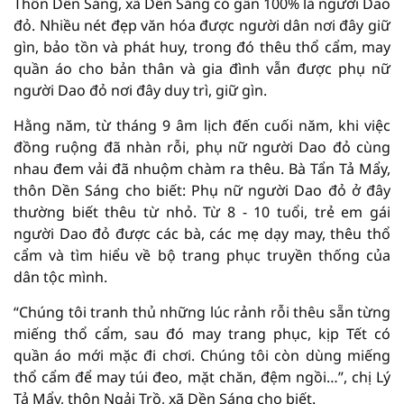
Thôn Dền Sáng, xã Dền Sáng có gần 100% là người Dao
đỏ. Nhiều nét đẹp văn hóa được người dân nơi đây giữ
gìn, bảo tồn và phát huy, trong đó thêu thổ cẩm, may
quần áo cho bản thân và gia đình vẫn được phụ nữ
người Dao đỏ nơi đây duy trì, giữ gìn.
Hằng năm, từ tháng 9 âm lịch đến cuối năm, khi việc
đồng ruộng đã nhàn rỗi, phụ nữ người Dao đỏ cùng
nhau đem vải đã nhuộm chàm ra thêu. Bà Tẩn Tả Mẩy,
thôn Dền Sáng cho biết: Phụ nữ người Dao đỏ ở đây
thường biết thêu từ nhỏ. Từ 8 - 10 tuổi, trẻ em gái
người Dao đỏ được các bà, các mẹ dạy may, thêu thổ
cẩm và tìm hiểu về bộ trang phục truyền thống của
dân tộc mình.
“Chúng tôi tranh thủ những lúc rảnh rỗi thêu sẵn từng
miếng thổ cẩm, sau đó may trang phục, kịp Tết có
quần áo mới mặc đi chơi. Chúng tôi còn dùng miếng
thổ cẩm để may túi đeo, mặt chăn, đệm ngồi…”, chị Lý
Tả Mẩy, thôn Ngải Trồ, xã Dền Sáng cho biết.