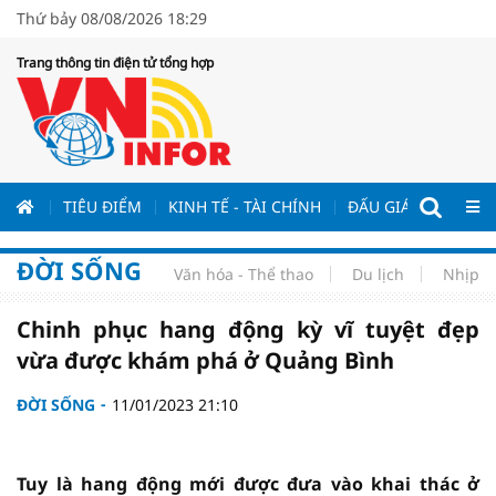
Thứ bảy 08/08/2026 18:29
Trang thông tin điện tử tổng hợp
ƯƠNG
TIÊU ĐIỂM
KINH TẾ - TÀI CHÍNH
ĐẤU GIÁ - ĐẤU THẦ
ĐỜI SỐNG
Văn hóa - Thể thao
Du lịch
Nhịp s
Chinh phục hang động kỳ vĩ tuyệt đẹp
vừa được khám phá ở Quảng Bình
ĐỜI SỐNG
11/01/2023 21:10
Tuy là hang động mới được đưa vào khai thác ở