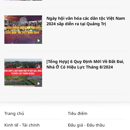
Ngày hội văn hóa các dân tộc Việt Nam
2024 sắp diễn ra tại Quảng Trị
[Tổng Hợp] 6 Quy Định Mới Về Đất Đai,
Nhà Ở Có Hiệu Lực Tháng 8/2024
WORLDBANK DỰ BÁO KINH TẾ VIỆT
NAM NĂM 2024 VÀ NĂM 2025 | NHỊP
Trang chủ
Tiêu điểm
ĐẬP THỊ TRƯỜNG #62
Kinh tế - Tài chính
Đấu giá - Đấu thầu