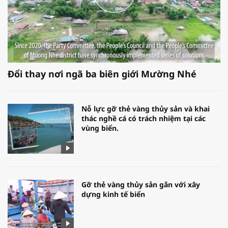
Đổi thay nơi ngã ba biên giới Mường Nhé
Nỗ lực gỡ thẻ vàng thủy sản và khai
thác nghề cá có trách nhiệm tại các
vùng biển.
Gỡ thẻ vàng thủy sản gắn với xây
dựng kinh tế biển