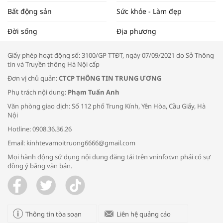
Bất động sản
Sức khỏe - Làm đẹp
Tọa đàm “Xúc tiến thương mại: Khơi
Đời sống
Địa phương
thông đầu ra cho sản phẩm OCOP”
Giấy phép hoạt động số: 3100/GP-TTĐT, ngày 07/09/2021 do Sở Thông
tin và Truyền thông Hà Nội cấp
Đơn vị chủ quản:
CTCP THÔNG TIN TRUNG ƯƠNG
Phụ trách nội dung:
Phạm Tuấn Anh
Bác sĩ tư vấn cách phòng tránh bệnh
Văn phòng giao dịch: Số 112 phố Trung Kính, Yên Hòa, Cầu Giấy, Hà
đường hô hấp trong thời tiết giao mùa
Nội
Hotline: 0908.36.36.26
Email: kinhtevamoitruong6666@gmail.com
Mọi hành động sử dụng nội dung đăng tải trên vninfor.vn phải có sự
đồng ý bằng văn bản.
Trao yêu thương cho em
Thông tin tòa soạn
Liên hệ quảng cáo