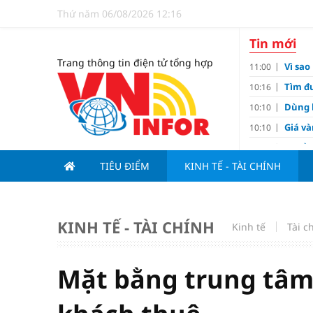
Thứ năm 06/08/2026 12:16
Tin mới
Trang thông tin điện tử tổng hợp
Vì sa
11:00
Tìm đư
10:16
Dùng l
10:10
Giá v
10:10
Tuyển 
10:07
nảy l
TIÊU ĐIỂM
KINH TẾ - TÀI CHÍNH
Đề xu
09:15
Khơi 
09:00
Kim c
07:15
KINH TẾ - TÀI CHÍNH
Kinh tế
Tài c
Tiến đ
07:00
Tử vi 
18:05
Mặt bằng trung tâm 
cảm ê