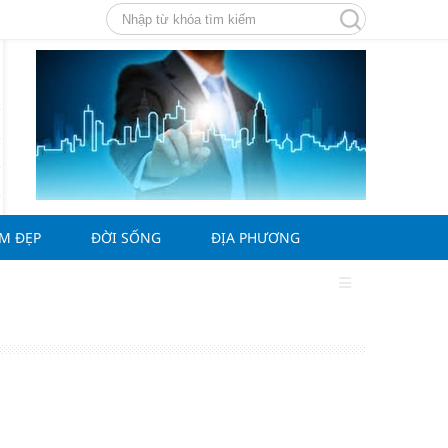
ÀM ĐẸP
ĐỜI SỐNG
ĐỊA PHƯƠNG
g