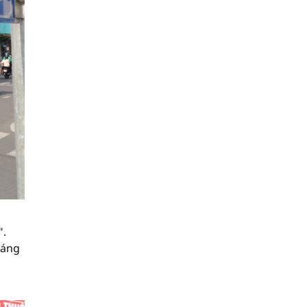
".
đáng