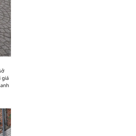
sở
 giá
hanh