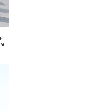
hi
ười