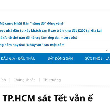
o Mỹ cùng Nhật Bản "nâng đỡ" đồng yên?
ợc nhà đầu tư xây khách sạn 5 sao trên khu đất K200 tại Gia Lai
á tía tô thế nào để hỗ trợ làm đẹp da, mượt tóc?
àng hôm nay 6/8: "Nhảy vọt" sau một đêm
Việt Nam tính bài toán xoay tua tại ASEAN Cup 2026 và màn đáp trả
ửa của Hoàng Hên
ĐẤU GIÁ - ĐẤU THẦU
BẤT ĐỘNG SẢN
SỨC KHỎE - L
ất đưa kim cương vào ngành nghề kinh doanh có điều kiện như vàn
thông nguồn cung vật liệu xây dựng
ương giảm giá sập sàn, chấp nhận lỗ nặng vẫn khó thoát hàng
hính
Chứng khoán
Thị trường
ộ giải ngân đầu tư công - xung lực cho tăng trưởng
hôm nay, xem tử vi 12 con giáp hôm nay ngày 6/8/2026: Tuổi Tuất tình
TP.HCM sát Tết vẫn ế
m đẹp