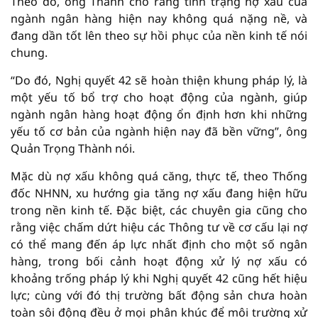
Theo đó, ông Thành cho rằng tình trạng nợ xấu của
ngành ngân hàng hiện nay không quá nặng nề, và
đang dần tốt lên theo sự hồi phục của nền kinh tế nói
chung.
“Do đó, Nghị quyết 42 sẽ hoàn thiện khung pháp lý, là
một yếu tố bổ trợ cho hoạt động của ngành, giúp
ngành ngân hàng hoạt động ổn định hơn khi những
yếu tố cơ bản của ngành hiện nay đã bền vững”, ông
Quản Trọng Thành nói.
Mặc dù nợ xấu không quá căng, thực tế, theo Thống
đốc NHNN, xu hướng gia tăng nợ xấu đang hiện hữu
trong nền kinh tế. Đặc biệt, các chuyên gia cũng cho
rằng việc chấm dứt hiệu các Thông tư về cơ cấu lại nợ
có thể mang đến áp lực nhất định cho một số ngân
hàng, trong bối cảnh hoạt động xử lý nợ xấu có
khoảng trống pháp lý khi Nghị quyết 42 cũng hết hiệu
lực; cùng với đó thị trường bất động sản chưa hoàn
toàn sôi động đều ở mọi phân khúc để môi trường xử