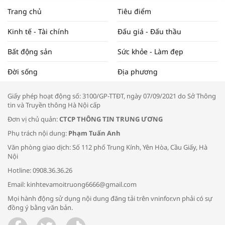
NAM NĂM 2024 VÀ NĂM 2025 | NHỊP
Trang chủ
Tiêu điểm
ĐẬP THỊ TRƯỜNG #62
Kinh tế - Tài chính
Đấu giá - Đấu thầu
Bất động sản
Sức khỏe - Làm đẹp
Tọa đàm “Xúc tiến thương mại: Khơi
Đời sống
Địa phương
thông đầu ra cho sản phẩm OCOP”
Giấy phép hoạt động số: 3100/GP-TTĐT, ngày 07/09/2021 do Sở Thông
tin và Truyền thông Hà Nội cấp
Đơn vị chủ quản:
CTCP THÔNG TIN TRUNG ƯƠNG
Phụ trách nội dung:
Phạm Tuấn Anh
Bác sĩ tư vấn cách phòng tránh bệnh
Văn phòng giao dịch: Số 112 phố Trung Kính, Yên Hòa, Cầu Giấy, Hà
đường hô hấp trong thời tiết giao mùa
Nội
Hotline: 0908.36.36.26
Email: kinhtevamoitruong6666@gmail.com
Mọi hành động sử dụng nội dung đăng tải trên vninfor.vn phải có sự
đồng ý bằng văn bản.
Trao yêu thương cho em