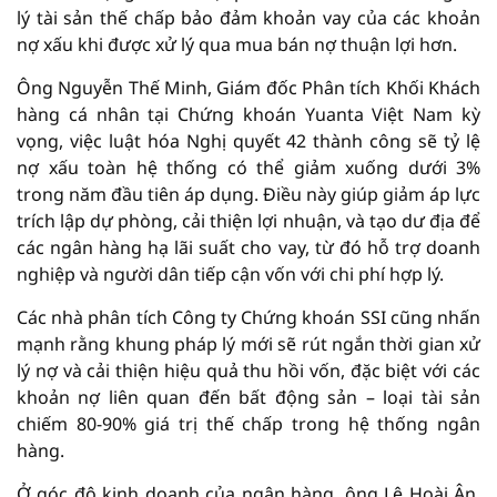
lý tài sản thế chấp bảo đảm khoản vay của các khoản
nợ xấu khi được xử lý qua mua bán nợ thuận lợi hơn.
Ông Nguyễn Thế Minh, Giám đốc Phân tích Khối Khách
hàng cá nhân tại Chứng khoán Yuanta Việt Nam kỳ
vọng, việc luật hóa Nghị quyết 42 thành công sẽ tỷ lệ
nợ xấu toàn hệ thống có thể giảm xuống dưới 3%
trong năm đầu tiên áp dụng. Điều này giúp giảm áp lực
trích lập dự phòng, cải thiện lợi nhuận, và tạo dư địa để
các ngân hàng hạ lãi suất cho vay, từ đó hỗ trợ doanh
nghiệp và người dân tiếp cận vốn với chi phí hợp lý.
Các nhà phân tích Công ty Chứng khoán SSI cũng nhấn
mạnh rằng khung pháp lý mới sẽ rút ngắn thời gian xử
lý nợ và cải thiện hiệu quả thu hồi vốn, đặc biệt với các
khoản nợ liên quan đến bất động sản – loại tài sản
chiếm 80-90% giá trị thế chấp trong hệ thống ngân
hàng.
Ở góc độ kinh doanh của ngân hàng, ông Lê Hoài Ân,