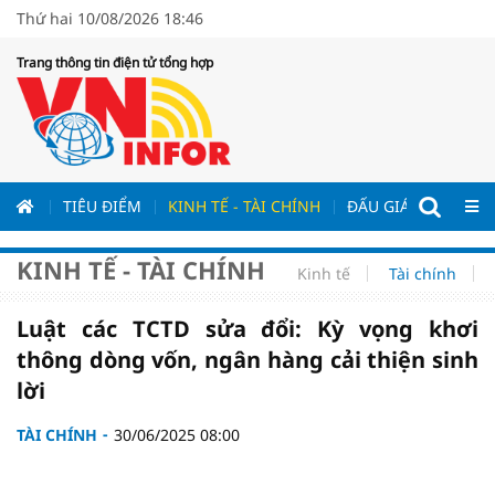
Thứ hai 10/08/2026 18:46
Trang thông tin điện tử tổng hợp
ƯƠNG
TIÊU ĐIỂM
KINH TẾ - TÀI CHÍNH
ĐẤU GIÁ - ĐẤU THẦ
KINH TẾ - TÀI CHÍNH
Kinh tế
Tài chính
Luật các TCTD sửa đổi: Kỳ vọng khơi
thông dòng vốn, ngân hàng cải thiện sinh
lời
TÀI CHÍNH
30/06/2025 08:00