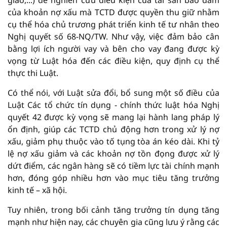
giao,...) để nghiên cứu điều kiện của tài sản bảo đảm
của khoản nợ xấu mà TCTD được quyền thu giữ nhằm
cụ thể hóa chủ trương phát triển kinh tế tư nhân theo
Nghị quyết số 68-NQ/TW. Như vậy, việc đảm bảo cân
bằng lợi ích người vay và bên cho vay đang được kỳ
vọng từ Luật hóa đến các điều kiện, quy định cụ thể
thực thi Luật.
Có thể nói, với Luật sửa đổi, bổ sung một số điều của
Luật Các tổ chức tín dụng - chính thức luật hóa Nghị
quyết 42 được kỳ vọng sẽ mang lại hành lang pháp lý
ổn định, giúp các TCTD chủ động hơn trong xử lý nợ
xấu, giảm phụ thuộc vào tố tụng tòa án kéo dài. Khi tỷ
lệ nợ xấu giảm và các khoản nợ tồn đọng được xử lý
dứt điểm, các ngân hàng sẽ có tiềm lực tài chính mạnh
hơn, đóng góp nhiều hơn vào mục tiêu tăng trưởng
kinh tế – xã hội.
Tuy nhiên, trong bối cảnh tăng trưởng tín dụng tăng
mạnh như hiện nay, các chuyên gia cũng lưu ý rằng các