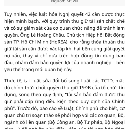
Nguồn: MSVN
Tuy nhiên, việc luật hóa Nghị quyết 42 cần được thực
hiện minh bạch, với quy trình thu giữ tài sản chặt chẽ
và có sự giám sát của cơ quan chức năng để tránh lạm
quyền. Ông Lê Hoàng Châu, Chủ tịch Hiệp hội Bất động
sản TP. Hồ Chí Minh (HoREA), cho rằng thỏa thuận thu
giữ tài sản cần được xác lập khi hai bên cùng giải quyết
nợ xấu, thay vì chỉ dựa trên hợp đồng tín dụng ban
đầu, nhằm đảm bảo quyền lợi của doanh nghiệp – bên
yếu thế trong mối quan hệ này.
Thực tế, tại Luật sửa đổi bổ sung Luật các TCTD, mặc
dù chính thức chốt quyền thu giữ TSĐB của tổ chức tín
dụng, song theo quy định, “tài sản bảo đảm được thu
giữ phải đáp ứng điều kiện theo quy định của Chính
phủ". Trước đó, báo cáo về Luật, Chính phủ cho biết, cơ
quan chủ trì soạn thảo sẽ phối hợp với các cơ quan, Bộ,
ngành có liên quan (Bộ Công an, Bộ Tư pháp, Bộ Ngoại