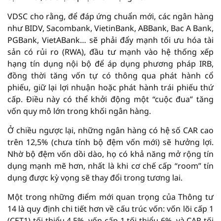
VDSC cho rằng, để đáp ứng chuẩn mới, các ngân hàng
như BIDV, Sacombank, VietinBank, ABBank, Bac A Bank,
PGBank, VietABank… sẽ phải đẩy mạnh tối ưu hóa tài
sản có rủi ro (RWA), đầu tư mạnh vào hệ thống xếp
hạng tín dụng nội bộ để áp dụng phương pháp IRB,
đồng thời tăng vốn tự có thông qua phát hành cổ
phiếu, giữ lại lợi nhuận hoặc phát hành trái phiếu thứ
cấp. Điều này có thể khởi động một “cuộc đua” tăng
vốn quy mô lớn trong khối ngân hàng.
Ở chiều ngược lại, những ngân hàng có hệ số CAR cao
trên 12,5% (chưa tính bộ đệm vốn mới) sẽ hưởng lợi.
Nhờ bộ đệm vốn dồi dào, họ có khả năng mở rộng tín
dụng mạnh mẽ hơn, nhất là khi cơ chế cấp “room” tín
dụng được kỳ vọng sẽ thay đổi trong tương lai.
Một trong những điểm mới quan trọng của Thông tư
14 là quy định chi tiết hơn về cấu trúc vốn: vốn lõi cấp 1
(CET1) tối thiểu 4,5%, vốn cấp 1 tối thiểu 6%, và CAR tối