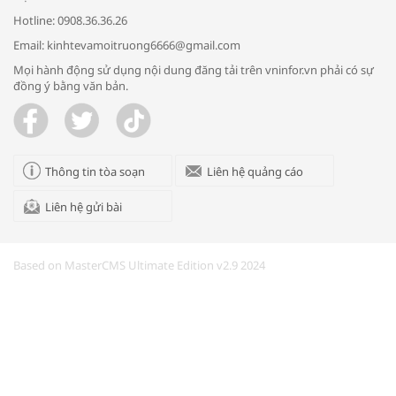
Hotline: 0908.36.36.26
Email: kinhtevamoitruong6666@gmail.com
Mọi hành động sử dụng nội dung đăng tải trên vninfor.vn phải có sự
đồng ý bằng văn bản.
Trao yêu thương cho em
Thông tin tòa soạn
Liên hệ quảng cáo
Liên hệ gửi bài
Kon Tum giải cứu nạn nhân bị lừa bán
sang Campuchia
Based on MasterCMS Ultimate Edition v2.9 2024