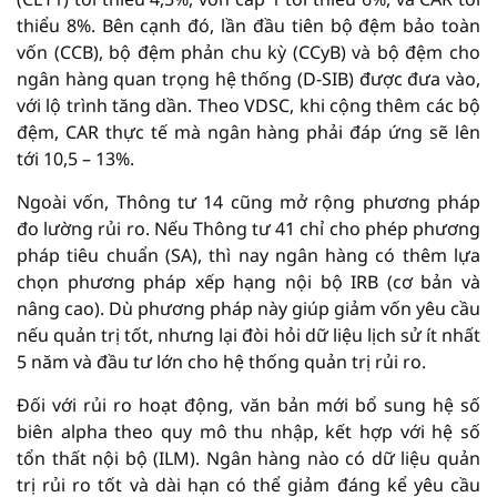
thiểu 8%. Bên cạnh đó, lần đầu tiên bộ đệm bảo toàn
vốn (CCB), bộ đệm phản chu kỳ (CCyB) và bộ đệm cho
ngân hàng quan trọng hệ thống (D-SIB) được đưa vào,
với lộ trình tăng dần. Theo VDSC, khi cộng thêm các bộ
đệm, CAR thực tế mà ngân hàng phải đáp ứng sẽ lên
tới 10,5 – 13%.
Ngoài vốn, Thông tư 14 cũng mở rộng phương pháp
đo lường rủi ro. Nếu Thông tư 41 chỉ cho phép phương
pháp tiêu chuẩn (SA), thì nay ngân hàng có thêm lựa
chọn phương pháp xếp hạng nội bộ IRB (cơ bản và
nâng cao). Dù phương pháp này giúp giảm vốn yêu cầu
nếu quản trị tốt, nhưng lại đòi hỏi dữ liệu lịch sử ít nhất
5 năm và đầu tư lớn cho hệ thống quản trị rủi ro.
Đối với rủi ro hoạt động, văn bản mới bổ sung hệ số
biên alpha theo quy mô thu nhập, kết hợp với hệ số
tổn thất nội bộ (ILM). Ngân hàng nào có dữ liệu quản
trị rủi ro tốt và dài hạn có thể giảm đáng kể yêu cầu