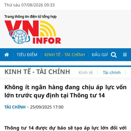
Thứ sáu 07/08/2026 09:33
Trang thông tin điện tử tổng hợp
ƯƠNG
TIÊU ĐIỂM
KINH TẾ - TÀI CHÍNH
ĐẤU GIÁ - ĐẤU THẦ
KINH TẾ - TÀI CHÍNH
Kinh tế
Tài chính
Không ít ngân hàng đang chịu áp lực vốn
lớn trước quy định tại Thông tư 14
TÀI CHÍNH
25/09/2025 17:00
Thông tư 14 được dự báo sẽ tạo áp lực lớn đối với