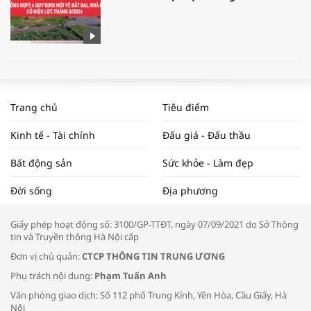
WORLDBANK DỰ BÁO KINH TẾ VIỆT
NAM NĂM 2024 VÀ NĂM 2025 | NHỊP
Trang chủ
Tiêu điểm
ĐẬP THỊ TRƯỜNG #62
Kinh tế - Tài chính
Đấu giá - Đấu thầu
Bất động sản
Sức khỏe - Làm đẹp
Tọa đàm “Xúc tiến thương mại: Khơi
Đời sống
Địa phương
thông đầu ra cho sản phẩm OCOP”
Giấy phép hoạt động số: 3100/GP-TTĐT, ngày 07/09/2021 do Sở Thông
tin và Truyền thông Hà Nội cấp
Đơn vị chủ quản:
CTCP THÔNG TIN TRUNG ƯƠNG
Phụ trách nội dung:
Phạm Tuấn Anh
Bác sĩ tư vấn cách phòng tránh bệnh
Văn phòng giao dịch: Số 112 phố Trung Kính, Yên Hòa, Cầu Giấy, Hà
đường hô hấp trong thời tiết giao mùa
Nội