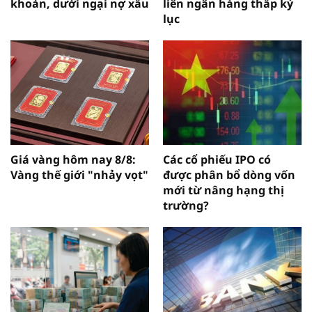
khoản, dưới ngại nợ xấu
liên ngân hàng thấp kỷ
lục
Giá vàng hôm nay 8/8:
Các cổ phiếu IPO có
Vàng thế giới "nhảy vọt"
được phân bổ dòng vốn
mới từ nâng hạng thị
trường?