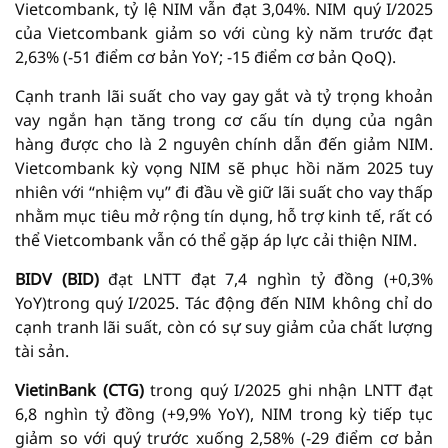
Vietcombank, tỷ lệ NIM vẫn đạt 3,04%. NIM quý I/2025
của Vietcombank giảm so với cùng kỳ năm trước đạt
2,63% (-51 điểm cơ bản YoY; -15 điểm cơ bản QoQ).
Cạnh tranh lãi suất cho vay gay gắt và tỷ trọng khoản
vay ngắn hạn tăng trong cơ cấu tín dụng của ngân
hàng được cho là 2 nguyên chính dẫn đến giảm NIM.
Vietcombank kỳ vọng NIM sẽ phục hồi năm 2025 tuy
nhiên với “nhiệm vụ” đi đầu về giữ lãi suất cho vay thấp
nhằm mục tiêu mở rộng tín dụng, hỗ trợ kinh tế, rất có
thể Vietcombank vẫn có thể gặp áp lực cải thiện NIM.
BIDV (BID)
đạt LNTT đạt 7,4 nghìn tỷ đồng (+0,3%
YoY)trong quý I/2025. Tác động đến NIM không chỉ do
cạnh tranh lãi suất, còn có sự suy giảm của chất lượng
tài sản.
VietinBank (CTG)
trong quý I/2025 ghi nhận LNTT đạt
6,8 nghìn tỷ đồng (+9,9% YoY), NIM trong kỳ tiếp tục
giảm so với quý trước xuống 2,58% (-29 điểm cơ bản