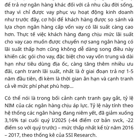
để trả nợ ngân hàng khác đối với cả nhu cầu đời sống,
thay vì chỉ được vay phục vụ hoạt động kinh doanh
như trước đây, cơ hội để khách hàng được so sánh và
lựa chọn ngân hàng cấp vốn vay có lãi suất càng cao
hơn. Thực tế việc khách hàng đang chịu mức lãi suất
cho vay cao muốn được chuyển nợ sang ngân hàng có
lãi suất thấp hơn cũng không dễ dàng song điều này
khiến các gói cho vay, đặc biệt cho vay vốn trung và dài
hạn như tiêu dùng địa ốc, càng tăng thêm nhiều ưu
đãi, cạnh tranh lãi suất, nhất là ở giai đoạn trả nợ 1-5
năm đầu tiên, đi kèm là thời gian ân hạn và cạnh tranh
cả về mức phí phạt phù hợp…
Có thể nói là trong bối cảnh cạnh tranh gay gắt, tỷ lệ
NIM của các ngân hàng chịu áp lực. Tỷ lệ này tính theo
hệ thống các ngân hàng đang niêm yết, đã giảm xuống
3,16% tại cuối quý I/2025 (-44 điểm cơ bản svck, -22
điểm so với quý trước) – mức thấp nhất kể từ năm 2016
– 2017, theo thống kê của SSI Research.