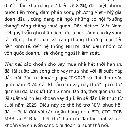
(bước đầu khả năng dự kiến về 80%), đặc biệt những
bước tiến trong đàm phán song phương Việt - Mỹ giai
đoạn đầu... cũng đang để ngỏ những cơ hội "xuống
thang" căng thẳng thuế quan. Đặc biệt với Việt Nam,
FDI quý I vẫn ghi nhận tích cực là nền tảng cho kỳ vọng
tác động thuế quan và căng thẳng thương mại đến
nền kinh tế, đến hệ thống NHTM, dẫn đầu nhóm có
vốn quốc doanh... sẽ không ngoài kiểm soát.
Thứ hai,
các khoản cho vay mua nhà hết thời hạn ưu
đãi lãi suất: Làn sóng cho vay mua nhà với lãi suất hấp
dẫn bắt đầu từ khoảng quý III/2023 và đạt đỉnh vào
giữa năm 2024. Các khoản cho vay này thường có thời
gian ưu đãi lãi suất từ 1-3 năm. Do đó, thời gian ưu đãi
lãi suất với nhiều khoản vay dự kiến sẽ dần kết thúc từ
cuối năm 2025. Điều này có thể hỗ trợ NIM phục hồi,
đặc biệt là đối với các ngân hàng như BID, CTG, TCB,
MBB và ACB khi hết thời hạn ưu đãi lãi suất và các
khoản vay chuyển sang giai đoạn lãi suất thả nổi.