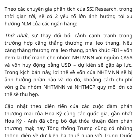
Theo các chuyên gia phân tích của SSI Research, trong
thời gian tới, sẽ có 2 yếu tố lớn ảnh hưởng tới xu
hướng NIM của các ngân hàng:
Thứ nhất
, sự thay đổi bối cảnh cạnh tranh trong
trường hợp căng thẳng thương mại leo thang. Nếu
căng thẳng thương mại leo thang, phân khúc FDI – vốn
đem lại thế mạnh cho nhóm NHTMNN với nguồn CASA
và vốn huy động bằng USD – dự kiến sẽ gặp áp lực.
Trong kịch bản này, lợi thế về vốn của NHTMNN sẽ bị
ảnh hưởng phần nào và do đó, khoảng cách chi phí
vốn giữa nhóm NHTMNN và NHTMCP quy mô lớn có
thể sẽ thu hẹp.
Cập nhật theo diễn tiến của các cuộc đàm phán
thương mại của Hoa Kỳ cùng các quốc gia, gần nhất
Hoa Kỳ - Anh đã công bố đạt thỏa thuận đàm phán
thương mại; hay Tổng thống Trump cũng có những
thông điệp về dự kiến hạ thuế quan với Trung Quốc