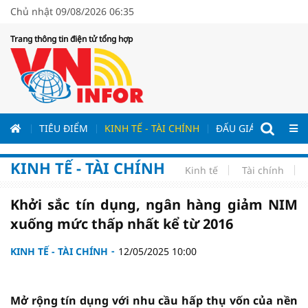
Chủ nhật 09/08/2026 06:35
Trang thông tin điện tử tổng hợp
ƯƠNG
TIÊU ĐIỂM
KINH TẾ - TÀI CHÍNH
ĐẤU GIÁ - ĐẤU THẦ
KINH TẾ - TÀI CHÍNH
Kinh tế
Tài chính
Khởi sắc tín dụng, ngân hàng giảm NIM
xuống mức thấp nhất kể từ 2016
KINH TẾ - TÀI CHÍNH
12/05/2025 10:00
Mở rộng tín dụng với nhu cầu hấp thụ vốn của nền