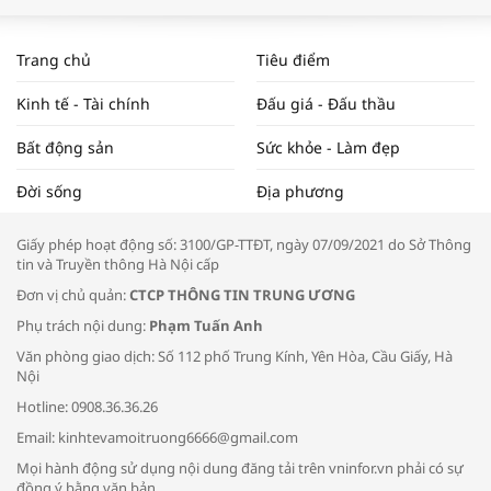
WORLDBANK DỰ BÁO KINH TẾ VIỆT
NAM NĂM 2024 VÀ NĂM 2025 | NHỊP
Trang chủ
Tiêu điểm
ĐẬP THỊ TRƯỜNG #62
Kinh tế - Tài chính
Đấu giá - Đấu thầu
Bất động sản
Sức khỏe - Làm đẹp
Tọa đàm “Xúc tiến thương mại: Khơi
Đời sống
Địa phương
thông đầu ra cho sản phẩm OCOP”
Giấy phép hoạt động số: 3100/GP-TTĐT, ngày 07/09/2021 do Sở Thông
tin và Truyền thông Hà Nội cấp
Đơn vị chủ quản:
CTCP THÔNG TIN TRUNG ƯƠNG
Phụ trách nội dung:
Phạm Tuấn Anh
Bác sĩ tư vấn cách phòng tránh bệnh
Văn phòng giao dịch: Số 112 phố Trung Kính, Yên Hòa, Cầu Giấy, Hà
đường hô hấp trong thời tiết giao mùa
Nội
Hotline: 0908.36.36.26
Email: kinhtevamoitruong6666@gmail.com
Mọi hành động sử dụng nội dung đăng tải trên vninfor.vn phải có sự
đồng ý bằng văn bản.