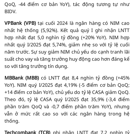
QoQ, -44 điểm cơ bản YoY), tác động tương tự như
BIDV.
VPBank (VPB)
tại cuối 2024 là ngân hàng có NIM cao
nhất hệ thống (5,92%). Kết quả quý I ghi nhận LNTT
hợp nhất đạt 5,0 nghìn tỷ đồng (+20% YoY). NIM hợp
nhất quý I/2025 đạt 5,74%, giảm nhẹ so với tỷ lệ cuối
năm trước. Sự suy giảm NIM chủ yếu do cạnh tranh lãi
suất cho vay và tăng trưởng huy động cao hơn đáng kể
so với tăng trưởng tín dụng.
MBBank (MBB)
có LNTT đạt 8,4 nghìn tỷ đồng (+45%
YoY). NIM quý I/2025 đạt 4,19% (-5 điểm cơ bản QoQ;
+14 điểm cơ bản YoY), chủ yếu do tỷ lệ CASA giảm QoQ.
Theo đó, tỷ lệ CASA quý I/2025 đạt 35,9% (-3,4 điểm
phần trăm QoQ và -0,7 điểm phần trăm YoY), nhưng
vẫn ở mức rất cao so với các ngân hàng trong hệ
thống.
Techcombank (TCB)
ghi nhận LNTT đạt 7,2 nghìn tỷ