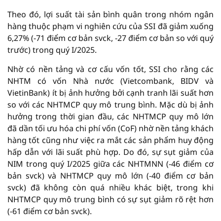
Theo đó, lợi suất tài sản bình quân trong nhóm ngân
hàng thuộc phạm vi nghiên cứu của SSI đã giảm xuống
6,27% (-71 điểm cơ bản svck, -27 điểm cơ bản so với quý
trước) trong quý I/2025.
Nhờ có nền tảng và cơ cấu vốn tốt, SSI cho rằng các
NHTM có vốn Nhà nước (Vietcombank, BIDV và
VietinBank) ít bị ảnh hưởng bởi cạnh tranh lãi suất hơn
so với các NHTMCP quy mô trung bình. Mặc dù bị ảnh
hưởng trong thời gian đầu, các NHTMCP quy mô lớn
đã dần tối ưu hóa chi phí vốn (CoF) nhờ nền tảng khách
hàng tốt cũng như việc ra mắt các sản phẩm huy động
hấp dẫn với lãi suất phù hợp. Do đó, sự sụt giảm của
NIM trong quý I/2025 giữa các NHTMNN (-46 điểm cơ
bản svck) và NHTMCP quy mô lớn (-40 điểm cơ bản
svck) đã không còn quá nhiều khác biệt, trong khi
NHTMCP quy mô trung bình có sự sụt giảm rõ rệt hơn
(-61 điểm cơ bản svck).