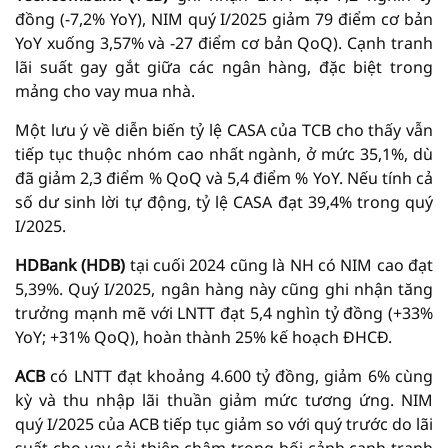
đồng (-7,2% YoY), NIM quý I/2025 giảm 79 điểm cơ bản
YoY xuống 3,57% và -27 điểm cơ bản QoQ). Cạnh tranh
lãi suất gay gắt giữa các ngân hàng, đặc biệt trong
mảng cho vay mua nhà.
Một lưu ý về diễn biến tỷ lệ CASA của TCB cho thấy vẫn
tiếp tục thuộc nhóm cao nhất ngành, ở mức 35,1%, dù
đã giảm 2,3 điểm % QoQ và 5,4 điểm % YoY. Nếu tính cả
số dư sinh lời tự động, tỷ lệ CASA đạt 39,4% trong quý
I/2025.
HDBank (HDB)
tại cuối 2024 cũng là NH có NIM cao đạt
5,39%. Quý I/2025, ngân hàng này cũng ghi nhận tăng
trưởng mạnh mẽ với LNTT đạt 5,4 nghìn tỷ đồng (+33%
YoY; +31% QoQ), hoàn thành 25% kế hoạch ĐHCĐ.
ACB
có LNTT đạt khoảng 4.600 tỷ đồng, giảm 6% cùng
kỳ và thu nhập lãi thuần giảm mức tương ứng. NIM
quý I/2025 của ACB tiếp tục giảm so với quý trước do lãi