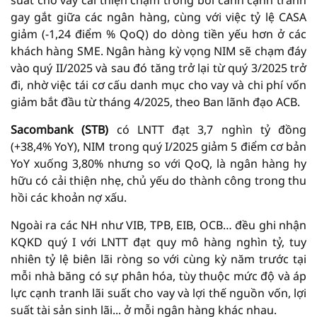
suất cho vay cải thiện chậm trong bối cảnh cạnh tranh
gay gắt giữa các ngân hàng, cùng với việc tỷ lệ CASA
giảm (-1,24 điểm % QoQ) do dòng tiền yếu hơn ở các
khách hàng SME. Ngân hàng kỳ vọng NIM sẽ chạm đáy
vào quý II/2025 và sau đó tăng trở lại từ quý 3/2025 trở
đi, nhờ việc tái cơ cấu danh mục cho vay và chi phí vốn
giảm bắt đầu từ tháng 4/2025, theo Ban lãnh đạo ACB.
Sacombank (STB)
có LNTT đạt 3,7 nghìn tỷ đồng
(+38,4% YoY), NIM trong quý I/2025 giảm 5 điểm cơ bản
YoY xuống 3,80% nhưng so với QoQ, là ngân hàng hy
hữu có cải thiện nhẹ, chủ yếu do thành công trong thu
hồi các khoản nợ xấu.
Ngoài ra các NH như VIB, TPB, EIB, OCB… đều ghi nhận
KQKD quý I với LNTT đạt quy mô hàng nghìn tỷ, tuy
nhiên tỷ lệ biên lãi ròng so với cùng kỳ năm trước tại
mỗi nhà băng có sự phân hóa, tùy thuộc mức độ và áp
lực cạnh tranh lãi suất cho vay và lợi thế nguồn vốn, lợi
suất tài sản sinh lãi... ở mỗi ngân hàng khác nhau.