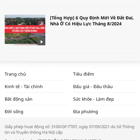
[Tổng Hợp] 6 Quy Định Mới Về Đất Đai,
Nhà Ở Có Hiệu Lực Tháng 8/2024
WORLDBANK DỰ BÁO KINH TẾ VIỆT
NAM NĂM 2024 VÀ NĂM 2025 | NHỊP
Trang chủ
Tiêu điểm
ĐẬP THỊ TRƯỜNG #62
Kinh tế - Tài chính
Đấu giá - Đấu thầu
Bất động sản
Sức khỏe - Làm đẹp
Tọa đàm “Xúc tiến thương mại: Khơi
Đời sống
Địa phương
thông đầu ra cho sản phẩm OCOP”
Giấy phép hoạt động số: 3100/GP-TTĐT, ngày 07/09/2021 do Sở Thông
tin và Truyền thông Hà Nội cấp