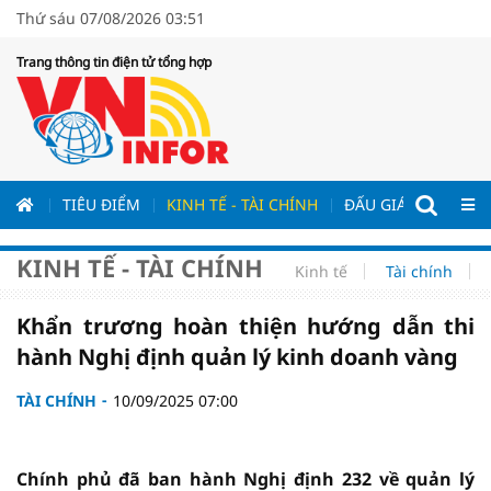
Thứ sáu 07/08/2026 03:51
Trang thông tin điện tử tổng hợp
ƯƠNG
TIÊU ĐIỂM
KINH TẾ - TÀI CHÍNH
ĐẤU GIÁ - ĐẤU THẦ
KINH TẾ - TÀI CHÍNH
Kinh tế
Tài chính
Khẩn trương hoàn thiện hướng dẫn thi
hành Nghị định quản lý kinh doanh vàng
TÀI CHÍNH
10/09/2025 07:00
Chính phủ đã ban hành Nghị định 232 về quản lý