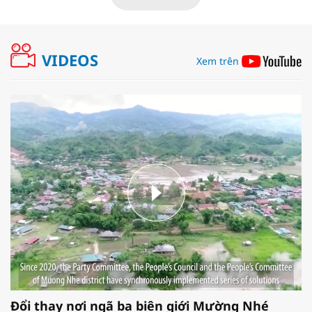
VIDEOS
Xem trên
Đổi thay nơi ngã ba biên giới Mường Nhé