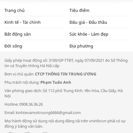
WORLDBANK DỰ BÁO KINH TẾ VIỆT
NAM NĂM 2024 VÀ NĂM 2025 | NHỊP
Trang chủ
Tiêu điểm
ĐẬP THỊ TRƯỜNG #62
Kinh tế - Tài chính
Đấu giá - Đấu thầu
Bất động sản
Sức khỏe - Làm đẹp
Tọa đàm “Xúc tiến thương mại: Khơi
Đời sống
Địa phương
thông đầu ra cho sản phẩm OCOP”
Giấy phép hoạt động số: 3100/GP-TTĐT, ngày 07/09/2021 do Sở Thông
tin và Truyền thông Hà Nội cấp
Đơn vị chủ quản:
CTCP THÔNG TIN TRUNG ƯƠNG
Phụ trách nội dung:
Phạm Tuấn Anh
Bác sĩ tư vấn cách phòng tránh bệnh
Văn phòng giao dịch: Số 112 phố Trung Kính, Yên Hòa, Cầu Giấy, Hà
đường hô hấp trong thời tiết giao mùa
Nội
Hotline: 0908.36.36.26
Email: kinhtevamoitruong6666@gmail.com
Mọi hành động sử dụng nội dung đăng tải trên vninfor.vn phải có sự
đồng ý bằng văn bản.