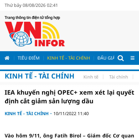
Thứ bảy 08/08/2026 02:41
Trang thông tin điện tử tổng hợp
ƯƠNG
TIÊU ĐIỂM
KINH TẾ - TÀI CHÍNH
ĐẤU GIÁ - ĐẤU THẦ
KINH TẾ - TÀI CHÍNH
Kinh tế
Tài chính
IEA khuyến nghị OPEC+ xem xét lại quyết
định cắt giảm sản lượng dầu
KINH TẾ - TÀI CHÍNH
10/11/2022 11:40
Vào hôm 9/11, ông Fatih Birol – Giám đốc Cơ quan