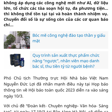
không áp dụng các công nghệ mới như AI, dữ liệu
lớn, tổ chức các tòa soạn hội tụ, đa phương tiện…
thì không thể tồn tại tại và hoàn thành nhiệm vụ.
Chuyển đổi số là sự sống còn của các cơ quan báo
chí...
Bóc mẽ công nghệ đào tạo thần y giấu
mặt
Quy trình sản xuất thực phẩm chức
năng “ngược”, nhân viên mạo danh
bác sĩ, thu tiền tỷ từ người bệnh?
Phó Chủ tịch Thường trực Hội Nhà báo Việt Nam
Nguyễn Đức Lợi đã nhấn mạnh điều này tại Họp báo
thông tin về Hội báo toàn quốc 2023 diễn ra vào sáng
ngày 10/3.
Với chủ đề “Đoàn kết- Chuyên nghiệp- Văn hóa- Sáng
tạo”, từ ngày 17-19/3 tại Bảo tàng Hà Nội, sẽ diễn ra