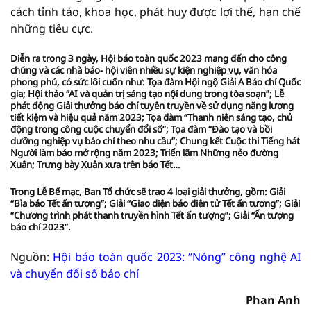
cách tỉnh táo, khoa học, phát huy được lợi thế, hạn chế
những tiêu cực.
Diễn ra trong 3 ngày, Hội báo toàn quốc 2023 mang đến cho công
chúng và các nhà báo- hội viên nhiều sự kiện nghiệp vụ, văn hóa
phong phú, có sức lôi cuốn như: Tọa đàm Hội ngộ Giải A Báo chí Quốc
gia; Hội thảo “AI và quản trị sáng tạo nội dung trong tòa soạn”; Lễ
phát động Giải thưởng báo chí tuyên truyền về sử dụng năng lượng
tiết kiệm và hiệu quả năm 2023; Tọa đàm “Thanh niên sáng tạo, chủ
động trong công cuộc chuyển đổi số”; Tọa đàm “Đào tạo và bồi
dưỡng nghiệp vụ báo chí theo nhu cầu”; Chung kết Cuộc thi Tiếng hát
Người làm báo mở rộng năm 2023; Triển lãm Những nẻo đường
Xuân; Trưng bày Xuân xưa trên báo Tết…
Trong Lễ Bế mạc, Ban Tổ chức sẽ trao 4 loại giải thưởng, gồm: Giải
“Bìa báo Tết ấn tượng”; Giải “Giao diện báo điện tử Tết ấn tượng”; Giải
“Chương trình phát thanh truyền hình Tết ấn tượng”; Giải “Ấn tượng
báo chí 2023”.
Nguồn:
Hội báo toàn quốc 2023: “Nóng” công nghệ AI
và chuyển đổi số báo chí
Phan Anh