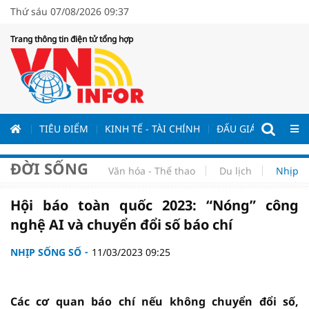
Thứ sáu 07/08/2026 09:37
Trang thông tin điện tử tổng hợp
ƯƠNG
TIÊU ĐIỂM
KINH TẾ - TÀI CHÍNH
ĐẤU GIÁ - ĐẤU THẦ
ĐỜI SỐNG
Văn hóa - Thể thao
Du lịch
Nhịp s
Hội báo toàn quốc 2023: “Nóng” công
nghệ AI và chuyển đổi số báo chí
NHỊP SỐNG SỐ
11/03/2023 09:25
Các cơ quan báo chí nếu không chuyển đổi số,