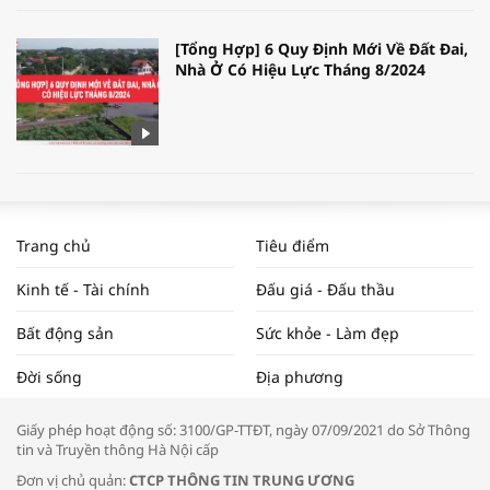
[Tổng Hợp] 6 Quy Định Mới Về Đất Đai,
Nhà Ở Có Hiệu Lực Tháng 8/2024
WORLDBANK DỰ BÁO KINH TẾ VIỆT
NAM NĂM 2024 VÀ NĂM 2025 | NHỊP
Trang chủ
Tiêu điểm
ĐẬP THỊ TRƯỜNG #62
Kinh tế - Tài chính
Đấu giá - Đấu thầu
Bất động sản
Sức khỏe - Làm đẹp
Tọa đàm “Xúc tiến thương mại: Khơi
Đời sống
Địa phương
thông đầu ra cho sản phẩm OCOP”
Giấy phép hoạt động số: 3100/GP-TTĐT, ngày 07/09/2021 do Sở Thông
tin và Truyền thông Hà Nội cấp
Đơn vị chủ quản:
CTCP THÔNG TIN TRUNG ƯƠNG