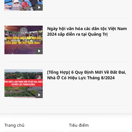
Ngày hội văn hóa các dân tộc Việt Nam
2024 sắp diễn ra tại Quảng Trị
[Tổng Hợp] 6 Quy Định Mới Về Đất Đai,
Nhà Ở Có Hiệu Lực Tháng 8/2024
WORLDBANK DỰ BÁO KINH TẾ VIỆT
NAM NĂM 2024 VÀ NĂM 2025 | NHỊP
Trang chủ
Tiêu điểm
ĐẬP THỊ TRƯỜNG #62