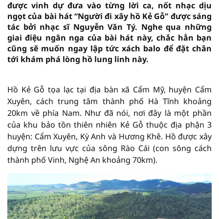
được vinh dự đưa vào từng lời ca, nốt nhạc dịu
ngọt của bài hát “Người đi xây hồ Kẻ Gỗ” được sáng
tác bởi nhạc sĩ Nguyễn Văn Tý. Nghe qua những
giai điệu ngân nga của bài hát này, chắc hẳn bạn
cũng sẽ muốn ngay lập tức xách balo để đặt chân
tới khám phá lòng hồ lung linh này.
Hồ Kẻ Gỗ tọa lạc tại địa bàn xã Cẩm Mỹ, huyện Cẩm
Xuyên, cách trung tâm thành phố Hà Tĩnh khoảng
20km về phía Nam. Như đã nói, nơi đây là một phần
của khu bảo tồn thiên nhiên Kẻ Gỗ thuộc địa phận 3
huyện: Cẩm Xuyên, Kỳ Anh và Hương Khê. Hồ được xây
dựng trên lưu vực của sông Rào Cái (con sông cách
thành phố Vinh, Nghệ An khoảng 70km).