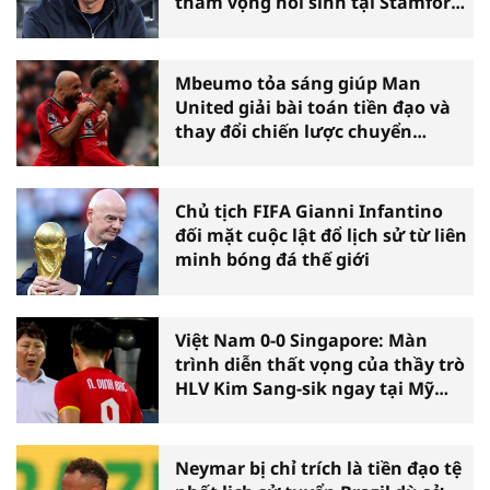
tham vọng hồi sinh tại Stamford
Bridge
Mbeumo tỏa sáng giúp Man
United giải bài toán tiền đạo và
thay đổi chiến lược chuyển
nhượng
Chủ tịch FIFA Gianni Infantino
đối mặt cuộc lật đổ lịch sử từ liên
minh bóng đá thế giới
Việt Nam 0-0 Singapore: Màn
trình diễn thất vọng của thầy trò
HLV Kim Sang-sik ngay tại Mỹ
Đình
Neymar bị chỉ trích là tiền đạo tệ