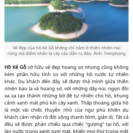
Vẻ đẹp của hồ Kẻ Gỗ không chỉ nằm ở thiên nhiên núi
rừng mà điểm nhấn là cây cầu dẫn ra đảo. Ảnh: Tienphong
Hồ Kẻ Gỗ
sở hữu vẻ đẹp hoang sơ nhưng cũng không
kém phần hữu tình so với những hồ nước tự nhiên
khác. Du khách đến đây sẽ được thả mình giữa thiên
nhiên bao la và hoang sơ, với những dãy núi, ngọn đồi
xa xa tạo thành những bờ đê tự nhiên cho hồ, khung
cảnh xanh mát phủ kín cây xanh. Thấp thoáng giữa hồ
là một vài chiếc thuyền nhỏ của ngư phủ khiến du
khách cảm nhận rõ đời sống thanh bình, giản dị. Tất cả
đều sẽ được phản chiếu qua chiếc “gương” tại hồ, với
làn nước trong xanh tươi mát, khiến mọi thứ trong mắt