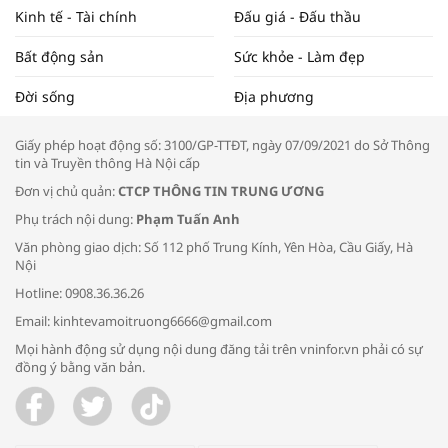
Kinh tế - Tài chính
Đấu giá - Đấu thầu
Bất động sản
Sức khỏe - Làm đẹp
Tọa đàm “Xúc tiến thương mại: Khơi
Đời sống
Địa phương
thông đầu ra cho sản phẩm OCOP”
Giấy phép hoạt động số: 3100/GP-TTĐT, ngày 07/09/2021 do Sở Thông
tin và Truyền thông Hà Nội cấp
Đơn vị chủ quản:
CTCP THÔNG TIN TRUNG ƯƠNG
Phụ trách nội dung:
Phạm Tuấn Anh
Bác sĩ tư vấn cách phòng tránh bệnh
Văn phòng giao dịch: Số 112 phố Trung Kính, Yên Hòa, Cầu Giấy, Hà
đường hô hấp trong thời tiết giao mùa
Nội
Hotline: 0908.36.36.26
Email: kinhtevamoitruong6666@gmail.com
Mọi hành động sử dụng nội dung đăng tải trên vninfor.vn phải có sự
đồng ý bằng văn bản.
Trao yêu thương cho em