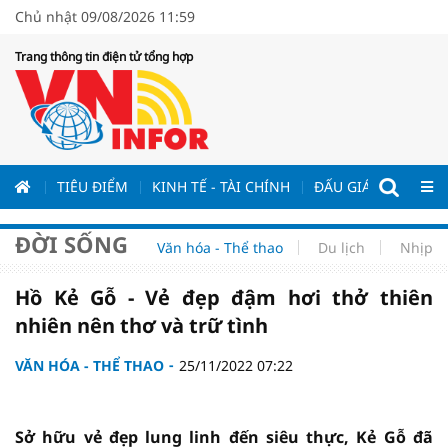
Chủ nhật 09/08/2026 11:59
Trang thông tin điện tử tổng hợp
ƯƠNG
TIÊU ĐIỂM
KINH TẾ - TÀI CHÍNH
ĐẤU GIÁ - ĐẤU THẦ
ĐỜI SỐNG
Văn hóa - Thể thao
Du lịch
Nhịp s
Hồ Kẻ Gỗ - Vẻ đẹp đậm hơi thở thiên
nhiên nên thơ và trữ tình
VĂN HÓA - THỂ THAO
25/11/2022 07:22
Sở hữu vẻ đẹp lung linh đến siêu thực, Kẻ Gỗ đã