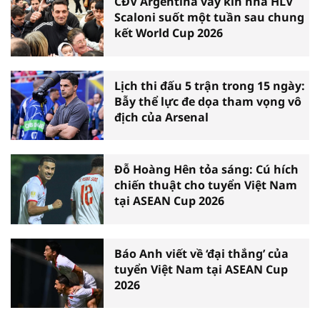
CĐV Argentina vây kín nhà HLV
Scaloni suốt một tuần sau chung
kết World Cup 2026
Lịch thi đấu 5 trận trong 15 ngày:
Bẫy thể lực đe dọa tham vọng vô
địch của Arsenal
Đỗ Hoàng Hên tỏa sáng: Cú hích
chiến thuật cho tuyển Việt Nam
tại ASEAN Cup 2026
Báo Anh viết về ‘đại thắng’ của
tuyển Việt Nam tại ASEAN Cup
2026