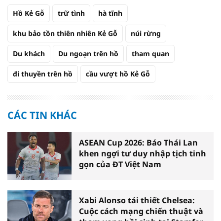
Hồ Kẻ Gỗ
trữ tình
hà tĩnh
khu bảo tồn thiên nhiên Kẻ Gỗ
núi rừng
Du khách
Du ngoạn trên hồ
tham quan
đi thuyền trên hồ
cầu vượt hồ Kẻ Gỗ
CÁC TIN KHÁC
ASEAN Cup 2026: Báo Thái Lan
khen ngợi tư duy nhập tịch tinh
gọn của ĐT Việt Nam
Xabi Alonso tái thiết Chelsea:
Cuộc cách mạng chiến thuật và