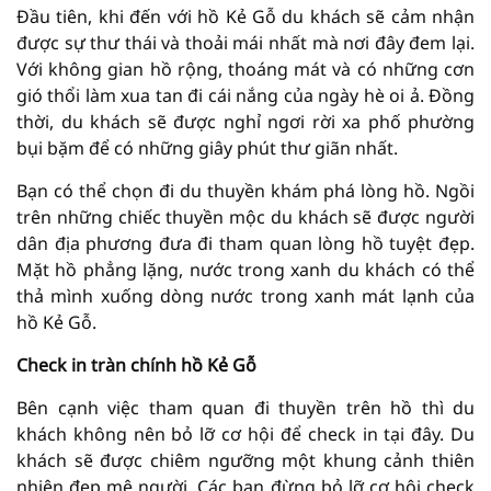
Đầu tiên, khi đến với hồ Kẻ Gỗ du khách sẽ cảm nhận
được sự thư thái và thoải mái nhất mà nơi đây đem lại.
Với không gian hồ rộng, thoáng mát và có những cơn
gió thổi làm xua tan đi cái nắng của ngày hè oi ả. Đồng
thời, du khách sẽ được nghỉ ngơi rời xa phố phường
bụi bặm để có những giây phút thư giãn nhất.
Bạn có thể chọn đi du thuyền khám phá lòng hồ. Ngồi
trên những chiếc thuyền mộc du khách sẽ được người
dân địa phương đưa đi tham quan lòng hồ tuyệt đẹp.
Mặt hồ phẳng lặng, nước trong xanh du khách có thể
thả mình xuống dòng nước trong xanh mát lạnh của
hồ Kẻ Gỗ.
Check in tràn chính hồ Kẻ Gỗ
Bên cạnh việc tham quan đi thuyền trên hồ thì du
khách không nên bỏ lỡ cơ hội để check in tại đây. Du
khách sẽ được chiêm ngưỡng một khung cảnh thiên
nhiên đẹp mê người. Các bạn đừng bỏ lỡ cơ hội check