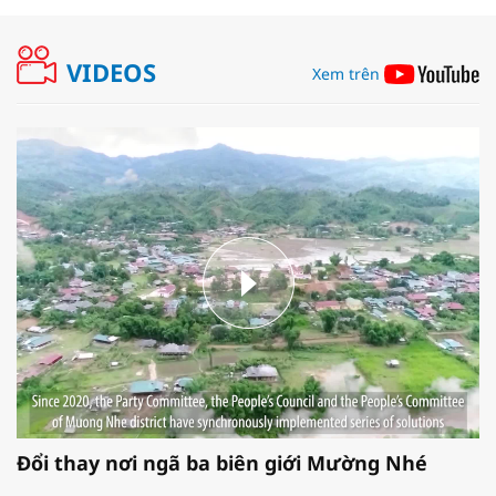
VIDEOS
Xem trên
Đổi thay nơi ngã ba biên giới Mường Nhé