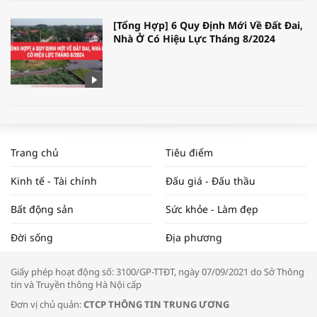
[Tổng Hợp] 6 Quy Định Mới Về Đất Đai,
Nhà Ở Có Hiệu Lực Tháng 8/2024
WORLDBANK DỰ BÁO KINH TẾ VIỆT
NAM NĂM 2024 VÀ NĂM 2025 | NHỊP
Trang chủ
Tiêu điểm
ĐẬP THỊ TRƯỜNG #62
Kinh tế - Tài chính
Đấu giá - Đấu thầu
Bất động sản
Sức khỏe - Làm đẹp
Tọa đàm “Xúc tiến thương mại: Khơi
Đời sống
Địa phương
thông đầu ra cho sản phẩm OCOP”
Giấy phép hoạt động số: 3100/GP-TTĐT, ngày 07/09/2021 do Sở Thông
tin và Truyền thông Hà Nội cấp
Đơn vị chủ quản:
CTCP THÔNG TIN TRUNG ƯƠNG