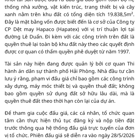
thống nhà xưởng, vật kiến trúc, trang thiết bị và cây
xanh nằm trên khu đất có tổng diện tích 19.838,5m².
Đây là mặt bằng vốn được biết đến là cơ sở của Công ty
CP Dệt may Hapaco (Hapatex) với vị trí thuận lợi tại
đường Lê Duẩn. Đi kèm với các công trình trên đất là
quyền thuê lại toàn bộ khu đất này theo các quyết định
được cơ quan có thẩm quyền phê duyệt từ năm 1997.
Tài sản này hiện đang được quản lý bởi cơ quan Thi
hành án dân sự thành phố Hải Phòng. Nhà đầu tư cần
lưu ý rằng, phạm vi đấu giá chỉ bao gồm các công trình
xây dựng, máy móc thiết bị và quyền thuê đất; không
bao gồm quyền sử dụng đất sở hữu lâu dài, mà là
quyền thuê đất theo thời hạn còn lại của dự án.
Để tham gia cuộc đấu giá, các cá nhân, tổ chức quan
tâm cần thực hiện thủ tục đăng ký và nộp tiền đặt
trước thông qua hệ thống đấu giá trực tuyến của đơn
vị tổ chức. Phiên đấu giá sẽ diễn ra vào ngày 28/5/2026