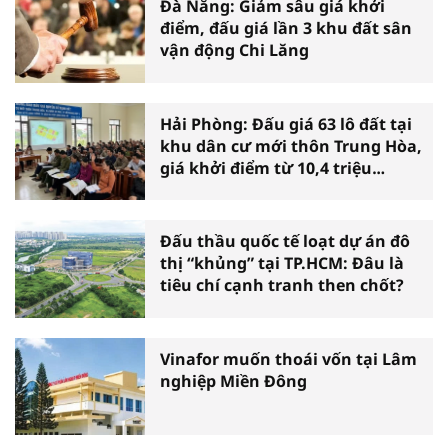
Đà Nẵng: Giảm sâu giá khởi
điểm, đấu giá lần 3 khu đất sân
vận động Chi Lăng
Hải Phòng: Đấu giá 63 lô đất tại
khu dân cư mới thôn Trung Hòa,
giá khởi điểm từ 10,4 triệu
đồng/m2
Đấu thầu quốc tế loạt dự án đô
thị “khủng” tại TP.HCM: Đâu là
tiêu chí cạnh tranh then chốt?
Vinafor muốn thoái vốn tại Lâm
nghiệp Miền Đông