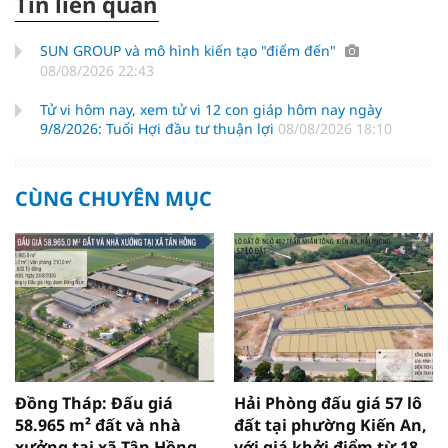
Tin liên quan
SUN GROUP và mô hình kiến tạo "điểm đến"
08/08/2026 22:43
Tử vi hôm nay, xem tử vi 12 con giáp hôm nay ngày
9/8/2026: Tuổi Hợi đầu tư thuận lợi
08/08/2026 18:10
CÙNG CHUYÊN MỤC
Đồng Tháp: Đấu giá
Hải Phòng đấu giá 57 lô
58.965 m² đất và nhà
đất tại phường Kiến An,
xưởng tại xã Tân Hồng
với giá khởi điểm từ 18