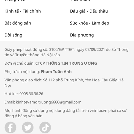
ĐẬP THỊ TRƯỜNG #62
Kinh tế - Tài chính
Đấu giá - Đấu thầu
Bất động sản
Sức khỏe - Làm đẹp
Tọa đàm “Xúc tiến thương mại: Khơi
Đời sống
Địa phương
thông đầu ra cho sản phẩm OCOP”
Giấy phép hoạt động số: 3100/GP-TTĐT, ngày 07/09/2021 do Sở Thông
tin và Truyền thông Hà Nội cấp
Đơn vị chủ quản:
CTCP THÔNG TIN TRUNG ƯƠNG
Phụ trách nội dung:
Phạm Tuấn Anh
Bác sĩ tư vấn cách phòng tránh bệnh
Văn phòng giao dịch: Số 112 phố Trung Kính, Yên Hòa, Cầu Giấy, Hà
đường hô hấp trong thời tiết giao mùa
Nội
Hotline: 0908.36.36.26
Email: kinhtevamoitruong6666@gmail.com
Mọi hành động sử dụng nội dung đăng tải trên vninfor.vn phải có sự
đồng ý bằng văn bản.
Trao yêu thương cho em