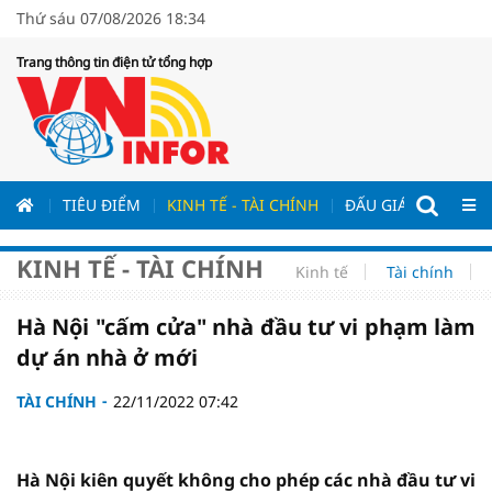
Thứ sáu 07/08/2026 18:34
Trang thông tin điện tử tổng hợp
ƯƠNG
TIÊU ĐIỂM
KINH TẾ - TÀI CHÍNH
ĐẤU GIÁ - ĐẤU THẦ
KINH TẾ - TÀI CHÍNH
Kinh tế
Tài chính
Hà Nội "cấm cửa" nhà đầu tư vi phạm làm
dự án nhà ở mới
TÀI CHÍNH
22/11/2022 07:42
Hà Nội kiên quyết không cho phép các nhà đầu tư vi