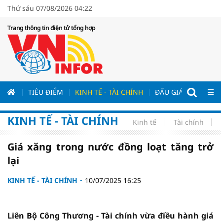
Thứ sáu 07/08/2026 04:22
Trang thông tin điện tử tổng hợp
ƯƠNG
TIÊU ĐIỂM
KINH TẾ - TÀI CHÍNH
ĐẤU GIÁ - ĐẤU THẦ
KINH TẾ - TÀI CHÍNH
Kinh tế
Tài chính
Giá xăng trong nước đồng loạt tăng trở
lại
KINH TẾ - TÀI CHÍNH
10/07/2025 16:25
Liên Bộ Công Thương - Tài chính vừa điều hành giá