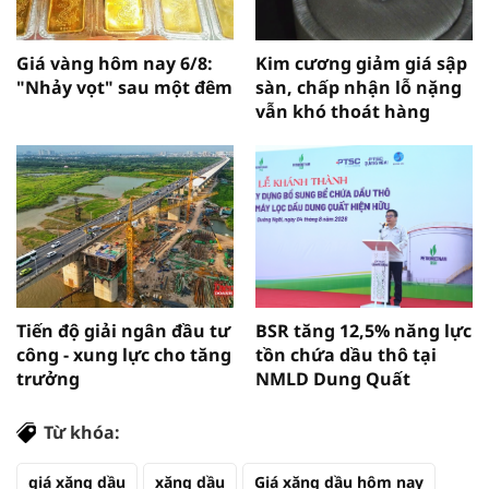
Giá vàng hôm nay 6/8:
Kim cương giảm giá sập
"Nhảy vọt" sau một đêm
sàn, chấp nhận lỗ nặng
vẫn khó thoát hàng
Tiến độ giải ngân đầu tư
BSR tăng 12,5% năng lực
công - xung lực cho tăng
tồn chứa dầu thô tại
trưởng
NMLD Dung Quất
Từ khóa:
giá xăng dầu
xăng dầu
Giá xăng dầu hôm nay