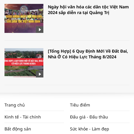
Ngày hội văn hóa các dân tộc Việt Nam
2024 sắp diễn ra tại Quảng Trị
[Tổng Hợp] 6 Quy Định Mới Về Đất Đai,
Nhà Ở Có Hiệu Lực Tháng 8/2024
WORLDBANK DỰ BÁO KINH TẾ VIỆT
NAM NĂM 2024 VÀ NĂM 2025 | NHỊP
Trang chủ
Tiêu điểm
ĐẬP THỊ TRƯỜNG #62
Kinh tế - Tài chính
Đấu giá - Đấu thầu
Bất động sản
Sức khỏe - Làm đẹp