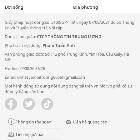
Tọa đàm “Xúc tiến thương mại: Khơi
Đời sống
Địa phương
thông đầu ra cho sản phẩm OCOP”
Giấy phép hoạt động số: 3100/GP-TTĐT, ngày 07/09/2021 do Sở Thông
tin và Truyền thông Hà Nội cấp
Đơn vị chủ quản:
CTCP THÔNG TIN TRUNG ƯƠNG
Phụ trách nội dung:
Phạm Tuấn Anh
Bác sĩ tư vấn cách phòng tránh bệnh
Văn phòng giao dịch: Số 112 phố Trung Kính, Yên Hòa, Cầu Giấy, Hà
đường hô hấp trong thời tiết giao mùa
Nội
Hotline: 0908.36.36.26
Email: kinhtevamoitruong6666@gmail.com
Mọi hành động sử dụng nội dung đăng tải trên vninfor.vn phải có sự
đồng ý bằng văn bản.
Trao yêu thương cho em
Thông tin tòa soạn
Liên hệ quảng cáo
Liên hệ gửi bài