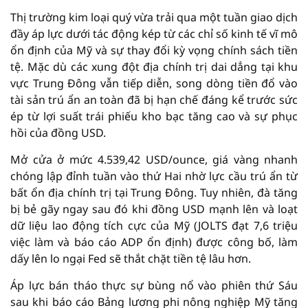
Thị trường kim loại quý vừa trải qua một tuần giao dịch
đầy áp lực dưới tác động kép từ các chỉ số kinh tế vĩ mô
ổn định của Mỹ và sự thay đổi kỳ vọng chính sách tiền
tệ. Mặc dù các xung đột địa chính trị dai dẳng tại khu
vực Trung Đông vẫn tiếp diễn, song dòng tiền đổ vào
tài sản trú ẩn an toàn đã bị hạn chế đáng kể trước sức
ép từ lợi suất trái phiếu kho bạc tăng cao và sự phục
hồi của đồng USD.
Mở cửa ở mức 4.539,42 USD/ounce, giá vàng nhanh
chóng lập đỉnh tuần vào thứ Hai nhờ lực cầu trú ẩn từ
bất ổn địa chính trị tại Trung Đông. Tuy nhiên, đà tăng
bị bẻ gãy ngay sau đó khi đồng USD mạnh lên và loạt
dữ liệu lao động tích cực của Mỹ (JOLTS đạt 7,6 triệu
việc làm và báo cáo ADP ổn định) được công bố, làm
dấy lên lo ngại Fed sẽ thắt chặt tiền tệ lâu hơn.
Áp lực bán tháo thực sự bùng nổ vào phiên thứ Sáu
sau khi báo cáo Bảng lương phi nông nghiệp Mỹ tăng