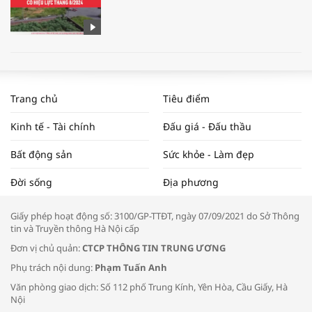
WORLDBANK DỰ BÁO KINH TẾ VIỆT
NAM NĂM 2024 VÀ NĂM 2025 | NHỊP
Trang chủ
Tiêu điểm
ĐẬP THỊ TRƯỜNG #62
Kinh tế - Tài chính
Đấu giá - Đấu thầu
Bất động sản
Sức khỏe - Làm đẹp
Tọa đàm “Xúc tiến thương mại: Khơi
Đời sống
Địa phương
thông đầu ra cho sản phẩm OCOP”
Giấy phép hoạt động số: 3100/GP-TTĐT, ngày 07/09/2021 do Sở Thông
tin và Truyền thông Hà Nội cấp
Đơn vị chủ quản:
CTCP THÔNG TIN TRUNG ƯƠNG
Phụ trách nội dung:
Phạm Tuấn Anh
Bác sĩ tư vấn cách phòng tránh bệnh
Văn phòng giao dịch: Số 112 phố Trung Kính, Yên Hòa, Cầu Giấy, Hà
đường hô hấp trong thời tiết giao mùa
Nội