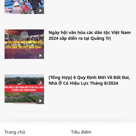
Ngày hội văn hóa các dân tộc Việt Nam
2024 sắp diễn ra tại Quảng Trị
[Tổng Hợp] 6 Quy Định Mới Về Đất Đai,
Nhà Ở Có Hiệu Lực Tháng 8/2024
WORLDBANK DỰ BÁO KINH TẾ VIỆT
NAM NĂM 2024 VÀ NĂM 2025 | NHỊP
Trang chủ
Tiêu điểm
ĐẬP THỊ TRƯỜNG #62