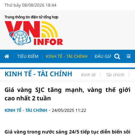
Thứ bảy 08/08/2026 18:44
Trang thông tin điện tử tổng hợp
ƯƠNG
TIÊU ĐIỂM
KINH TẾ - TÀI CHÍNH
ĐẤU GIÁ - ĐẤU THẦ
KINH TẾ - TÀI CHÍNH
Kinh tế
Tài chính
Giá vàng SJC tăng mạnh, vàng thế giới
cao nhất 2 tuần
KINH TẾ - TÀI CHÍNH
24/05/2025 11:22
Giá vàng trong nước sáng 24/5 tiếp tục diễn biến sôi