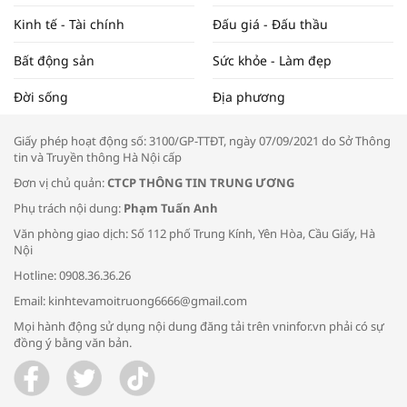
Kinh tế - Tài chính
Đấu giá - Đấu thầu
Bất động sản
Sức khỏe - Làm đẹp
Tọa đàm “Xúc tiến thương mại: Khơi
Đời sống
Địa phương
thông đầu ra cho sản phẩm OCOP”
Giấy phép hoạt động số: 3100/GP-TTĐT, ngày 07/09/2021 do Sở Thông
tin và Truyền thông Hà Nội cấp
Đơn vị chủ quản:
CTCP THÔNG TIN TRUNG ƯƠNG
Phụ trách nội dung:
Phạm Tuấn Anh
Bác sĩ tư vấn cách phòng tránh bệnh
Văn phòng giao dịch: Số 112 phố Trung Kính, Yên Hòa, Cầu Giấy, Hà
đường hô hấp trong thời tiết giao mùa
Nội
Hotline: 0908.36.36.26
Email: kinhtevamoitruong6666@gmail.com
Mọi hành động sử dụng nội dung đăng tải trên vninfor.vn phải có sự
đồng ý bằng văn bản.
Trao yêu thương cho em