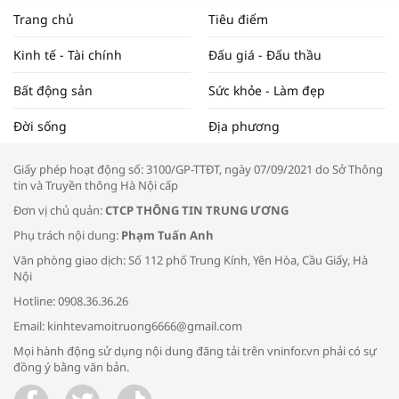
NAM NĂM 2024 VÀ NĂM 2025 | NHỊP
Trang chủ
Tiêu điểm
ĐẬP THỊ TRƯỜNG #62
Kinh tế - Tài chính
Đấu giá - Đấu thầu
Bất động sản
Sức khỏe - Làm đẹp
Tọa đàm “Xúc tiến thương mại: Khơi
Đời sống
Địa phương
thông đầu ra cho sản phẩm OCOP”
Giấy phép hoạt động số: 3100/GP-TTĐT, ngày 07/09/2021 do Sở Thông
tin và Truyền thông Hà Nội cấp
Đơn vị chủ quản:
CTCP THÔNG TIN TRUNG ƯƠNG
Phụ trách nội dung:
Phạm Tuấn Anh
Bác sĩ tư vấn cách phòng tránh bệnh
Văn phòng giao dịch: Số 112 phố Trung Kính, Yên Hòa, Cầu Giấy, Hà
đường hô hấp trong thời tiết giao mùa
Nội
Hotline: 0908.36.36.26
Email: kinhtevamoitruong6666@gmail.com
Mọi hành động sử dụng nội dung đăng tải trên vninfor.vn phải có sự
đồng ý bằng văn bản.
Trao yêu thương cho em