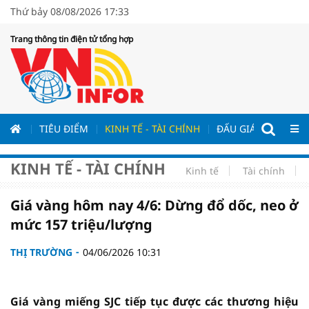
Thứ bảy 08/08/2026 17:33
Trang thông tin điện tử tổng hợp
ƯƠNG
TIÊU ĐIỂM
KINH TẾ - TÀI CHÍNH
ĐẤU GIÁ - ĐẤU THẦ
KINH TẾ - TÀI CHÍNH
Kinh tế
Tài chính
Giá vàng hôm nay 4/6: Dừng đổ dốc, neo ở
mức 157 triệu/lượng
THỊ TRƯỜNG
04/06/2026 10:31
Giá vàng miếng SJC tiếp tục được các thương hiệu