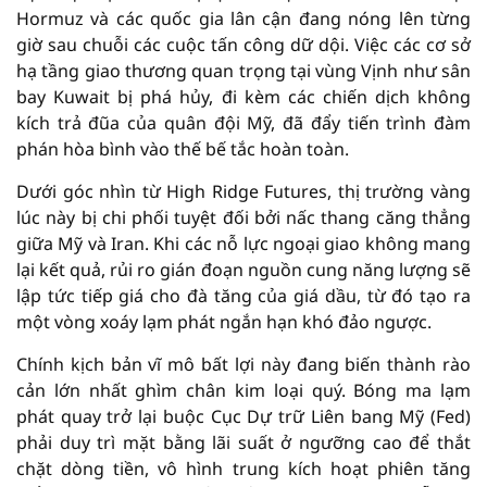
Hormuz và các quốc gia lân cận đang nóng lên từng
giờ sau chuỗi các cuộc tấn công dữ dội. Việc các cơ sở
hạ tầng giao thương quan trọng tại vùng Vịnh như sân
bay Kuwait bị phá hủy, đi kèm các chiến dịch không
kích trả đũa của quân đội Mỹ, đã đẩy tiến trình đàm
phán hòa bình vào thế bế tắc hoàn toàn.
Dưới góc nhìn từ High Ridge Futures, thị trường vàng
lúc này bị chi phối tuyệt đối bởi nấc thang căng thẳng
giữa Mỹ và Iran. Khi các nỗ lực ngoại giao không mang
lại kết quả, rủi ro gián đoạn nguồn cung năng lượng sẽ
lập tức tiếp giá cho đà tăng của giá dầu, từ đó tạo ra
một vòng xoáy lạm phát ngắn hạn khó đảo ngược.
Chính kịch bản vĩ mô bất lợi này đang biến thành rào
cản lớn nhất ghìm chân kim loại quý. Bóng ma lạm
phát quay trở lại buộc Cục Dự trữ Liên bang Mỹ (Fed)
phải duy trì mặt bằng lãi suất ở ngưỡng cao để thắt
chặt dòng tiền, vô hình trung kích hoạt phiên tăng