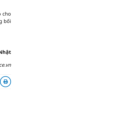
ó cho
g bối
Nhật
ce.vn