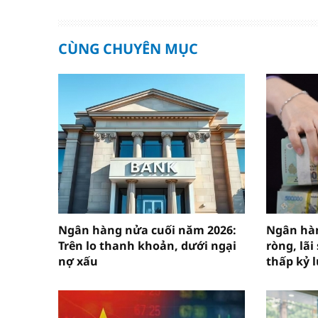
CÙNG CHUYÊN MỤC
Ngân hàng nửa cuối năm 2026:
Ngân hà
Trên lo thanh khoản, dưới ngại
ròng, lãi
nợ xấu
thấp kỷ l