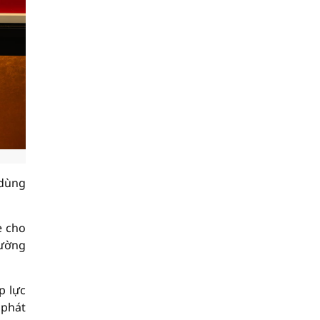
 dùng
e cho
rường
p lực
 phát