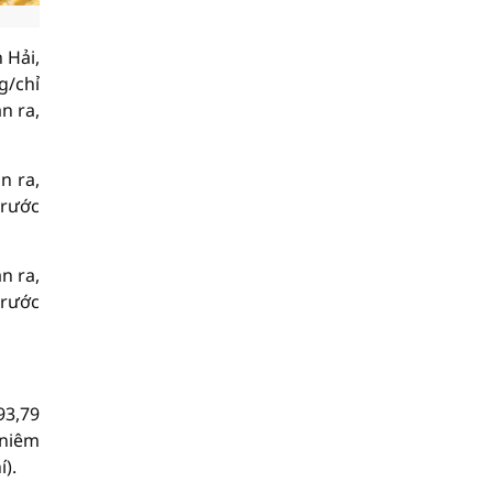
 Hải,
g/chỉ
n ra,
n ra,
trước
n ra,
trước
93,79
 niêm
).