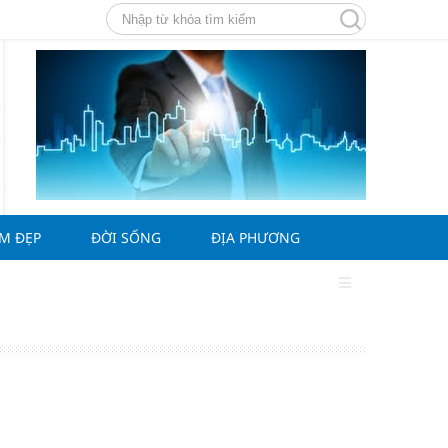
ÀM ĐẸP
ĐỜI SỐNG
ĐỊA PHƯƠNG