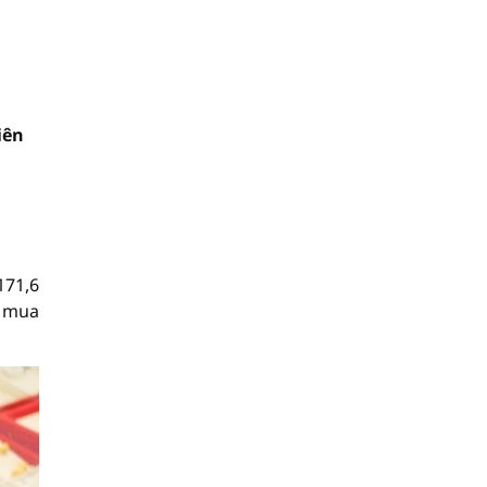
iên
171,6
u mua