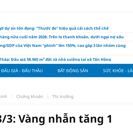
ỡ dự án tồn đọng: "Thước đo" hiệu quả cải cách thể chế
hàng nửa cuối năm 2026: Trên lo thanh khoản, dưới ngại nợ xấu
ụng/GDP của Việt Nam "phình" lên 155%, cao gấp 3 lần nhóm cùng
háp: Đấu giá 58.965 m² đất và nhà xưởng tại xã Tân Hồng
n Đình Bắc tỏa sáng với cú đúp giúp tuyển Việt Nam hạ Campuchia
ĐẤU GIÁ - ĐẤU THẦU
BẤT ĐỘNG SẢN
SỨC KHỎE - L
ASEAN Cup 2026
ng hôm nay 8/8: Vàng thế giới "nhảy vọt"
ổ phiếu IPO có được phân bổ dòng vốn mới từ nâng hạng thị trường?
hính
Chứng khoán
Thị trường
ch của nước chanh gừng
ần tiền gửi Kho bạc Nhà nước: Không chỉ 4 ngân hàng được lợi
/3: Vàng nhẫn tăng 1
hôm nay, xem tử vi 12 con giáp hôm nay ngày 8/8/2026: Tuổi Mão kinh
 thuận lợi