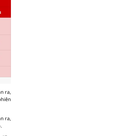
n ra,
phiên
n ra,
.