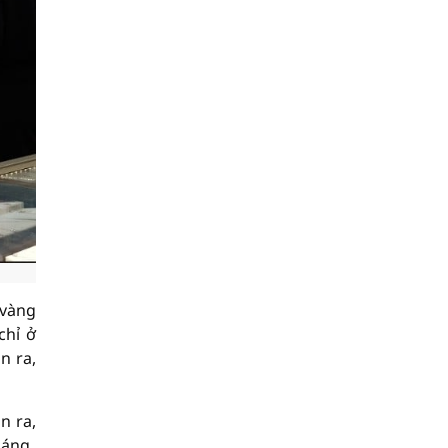
 vàng
chỉ ở
n ra,
n ra,
sáng.