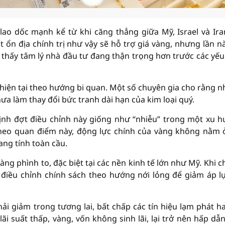
lao dốc mạnh kể từ khi căng thẳng giữa Mỹ, Israel và Ira
ổn địa chính trị như vậy sẽ hỗ trợ giá vàng, nhưng lần nà
 thấy tâm lý nhà đầu tư đang thận trọng hơn trước các yếu 
hiện tại theo hướng bi quan. Một số chuyên gia cho rằng 
a làm thay đổi bức tranh dài hạn của kim loại quý.
định đợt điều chỉnh này giống như “nhiễu” trong một xu 
Theo quan điểm này, động lực chính của vàng không nằm 
ng tính toàn cầu.
ng phình to, đặc biệt tại các nền kinh tế lớn như Mỹ. Khi ch
 điều chỉnh chính sách theo hướng nới lỏng để giảm áp lự
hải giảm trong tương lai, bất chấp các tín hiệu lạm phát h
lãi suất thấp, vàng, vốn không sinh lãi, lại trở nên hấp dẫ