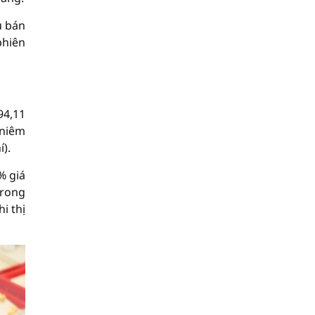
u bán
phiên
94,11
 niêm
).
% giá
trong
i thị