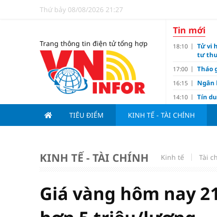
Thứ bảy 08/08/2026 21:27
Tin mới
Trang thông tin điện tử tổng hợp
Tử vi 
18:10
tư thu
Tháo g
17:00
Ngân 
16:15
Tín d
14:10
hạng
TIÊU ĐIỂM
KINH TẾ - TÀI CHÍNH
Đồng T
11:00
Nguyễ
10:32
3-1 ở 
KINH TẾ - TÀI CHÍNH
Giá và
Kinh tế
10:23
Tài c
Các c
09:00
Lợi í
08:15
Giá vàng hôm nay 21
Nới tr
07:00