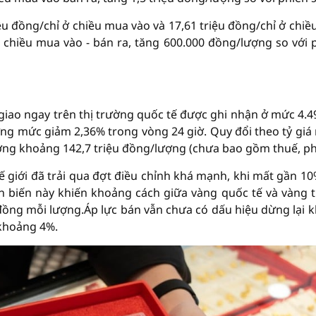
ệu đồng/chỉ ở chiều mua vào và 17,61 triệu đồng/chỉ ở chiề
 chiều mua vào - bán ra, tăng 600.000 đồng/lượng so với 
 giao ngay trên thị trường quốc tế được ghi nhận ở mức 4.4
g mức giảm 2,36% trong vòng 24 giờ. Quy đổi theo tỷ giá
ương khoảng 142,7 triệu đồng/lượng (chưa bao gồm thuế, phí
ế giới đã trải qua đợt điều chỉnh khá mạnh, khi mất gần 10
n biến này khiến khoảng cách giữa vàng quốc tế và vàng 
đồng mỗi lượng.Áp lực bán vẫn chưa có dấu hiệu dừng lại kh
khoảng 4%.