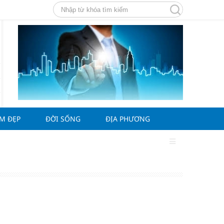
ÀM ĐẸP
ĐỜI SỐNG
ĐỊA PHƯƠNG