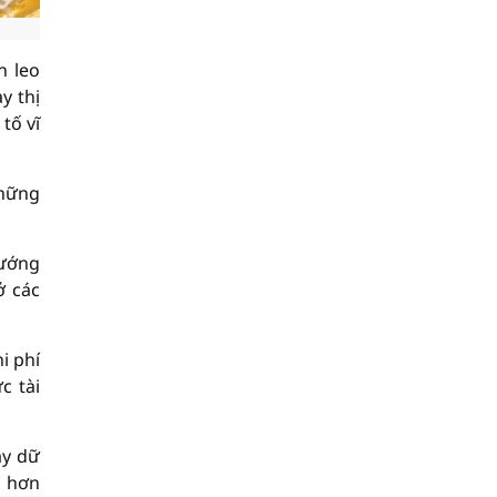
n leo
y thị
tố vĩ
những
hướng
ở các
i phí
c tài
ay dữ
n hơn