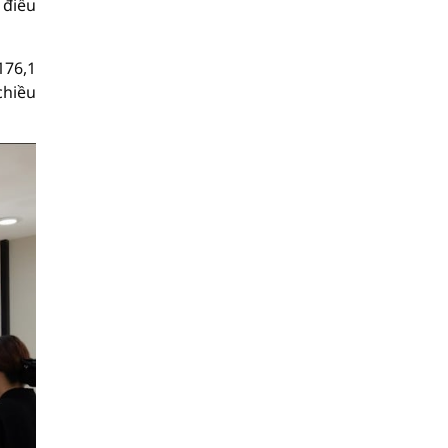
 điều
176,1
chiều