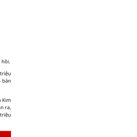
 hồi.
triệu
– bán
n Kim
n ra,
triệu