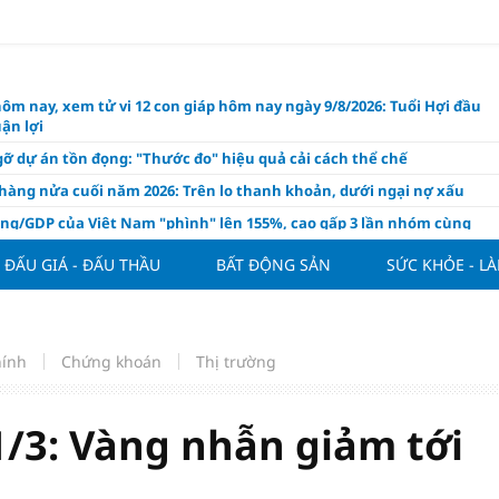
hôm nay, xem tử vi 12 con giáp hôm nay ngày 9/8/2026: Tuổi Hợi đầu
ận lợi
ỡ dự án tồn đọng: "Thước đo" hiệu quả cải cách thể chế
hàng nửa cuối năm 2026: Trên lo thanh khoản, dưới ngại nợ xấu
ụng/GDP của Việt Nam "phình" lên 155%, cao gấp 3 lần nhóm cùng
ĐẤU GIÁ - ĐẤU THẦU
BẤT ĐỘNG SẢN
SỨC KHỎE - L
háp: Đấu giá 58.965 m² đất và nhà xưởng tại xã Tân Hồng
n Đình Bắc tỏa sáng với cú đúp giúp tuyển Việt Nam hạ Campuchia
ASEAN Cup 2026
ng hôm nay 8/8: Vàng thế giới "nhảy vọt"
hính
Chứng khoán
Thị trường
ổ phiếu IPO có được phân bổ dòng vốn mới từ nâng hạng thị trường?
ch của nước chanh gừng
/3: Vàng nhẫn giảm tới
ần tiền gửi Kho bạc Nhà nước: Không chỉ 4 ngân hàng được lợi