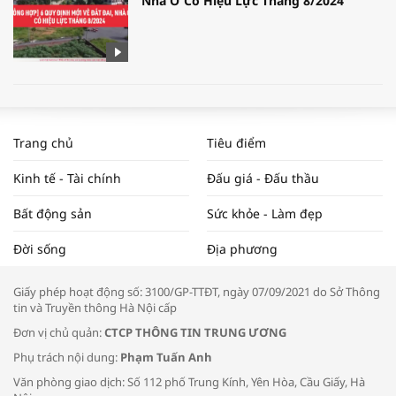
Nhà Ở Có Hiệu Lực Tháng 8/2024
WORLDBANK DỰ BÁO KINH TẾ VIỆT
NAM NĂM 2024 VÀ NĂM 2025 | NHỊP
Trang chủ
Tiêu điểm
ĐẬP THỊ TRƯỜNG #62
Kinh tế - Tài chính
Đấu giá - Đấu thầu
Bất động sản
Sức khỏe - Làm đẹp
Tọa đàm “Xúc tiến thương mại: Khơi
Đời sống
Địa phương
thông đầu ra cho sản phẩm OCOP”
Giấy phép hoạt động số: 3100/GP-TTĐT, ngày 07/09/2021 do Sở Thông
tin và Truyền thông Hà Nội cấp
Đơn vị chủ quản:
CTCP THÔNG TIN TRUNG ƯƠNG
Phụ trách nội dung:
Phạm Tuấn Anh
Bác sĩ tư vấn cách phòng tránh bệnh
Văn phòng giao dịch: Số 112 phố Trung Kính, Yên Hòa, Cầu Giấy, Hà
đường hô hấp trong thời tiết giao mùa