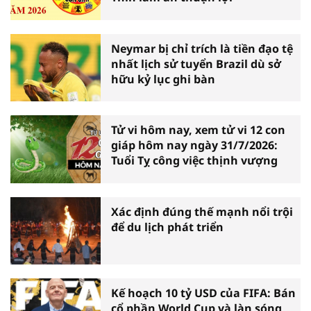
Neymar bị chỉ trích là tiền đạo tệ
nhất lịch sử tuyển Brazil dù sở
hữu kỷ lục ghi bàn
Tử vi hôm nay, xem tử vi 12 con
giáp hôm nay ngày 31/7/2026:
Tuổi Tỵ công việc thịnh vượng
Xác định đúng thế mạnh nổi trội
để du lịch phát triển
Kế hoạch 10 tỷ USD của FIFA: Bán
cổ phần World Cup và làn sóng