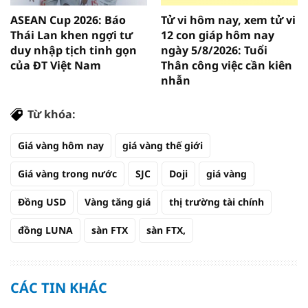
ASEAN Cup 2026: Báo
Tử vi hôm nay, xem tử vi
Thái Lan khen ngợi tư
12 con giáp hôm nay
duy nhập tịch tinh gọn
ngày 5/8/2026: Tuổi
của ĐT Việt Nam
Thân công việc cần kiên
nhẫn
Từ khóa:
Giá vàng hôm nay
giá vàng thế giới
Giá vàng trong nước
SJC
Doji
giá vàng
Đồng USD
Vàng tăng giá
thị trường tài chính
đồng LUNA
sàn FTX
sàn FTX,
CÁC TIN KHÁC