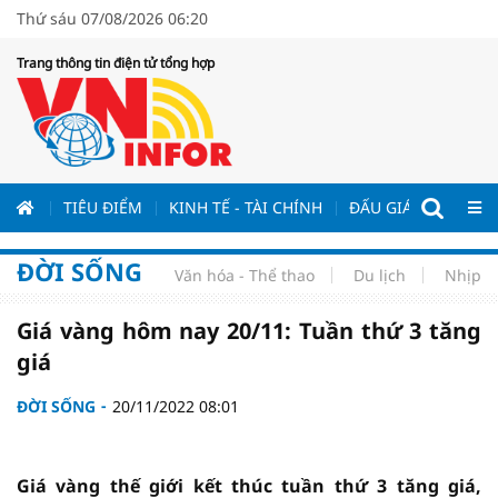
Thứ sáu 07/08/2026 06:20
Trang thông tin điện tử tổng hợp
ƯƠNG
TIÊU ĐIỂM
KINH TẾ - TÀI CHÍNH
ĐẤU GIÁ - ĐẤU THẦ
ĐỜI SỐNG
Văn hóa - Thể thao
Du lịch
Nhịp s
Giá vàng hôm nay 20/11: Tuần thứ 3 tăng
giá
ĐỜI SỐNG
20/11/2022 08:01
Giá vàng thế giới kết thúc tuần thứ 3 tăng giá,