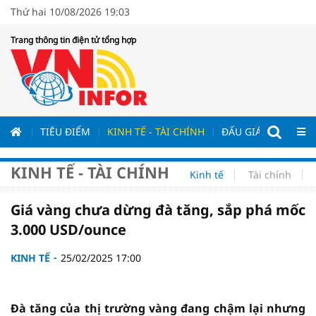
Thứ hai 10/08/2026 19:03
Trang thông tin điện tử tổng hợp
ƯƠNG
TIÊU ĐIỂM
KINH TẾ - TÀI CHÍNH
ĐẤU GIÁ - ĐẤU THẦ
KINH TẾ - TÀI CHÍNH
Kinh tế
Tài chính
Giá vàng chưa dừng đà tăng, sắp phá mốc
3.000 USD/ounce
KINH TẾ
25/02/2025 17:00
Đà tăng của thị trường vàng đang chậm lại nhưng