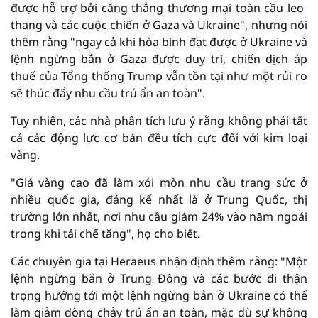
được hỗ trợ bởi căng thẳng thương mại toàn cầu leo ​​
thang và các cuộc chiến ở Gaza và Ukraine", nhưng nói
thêm rằng "ngay cả khi hòa bình đạt được ở Ukraine và
lệnh ngừng bắn ở Gaza được duy trì, chiến dịch áp
thuế của Tổng thống Trump vẫn tồn tại như một rủi ro
sẽ thúc đẩy nhu cầu trú ẩn an toàn".
Tuy nhiên, các nhà phân tích lưu ý rằng không phải tất
cả các động lực cơ bản đều tích cực đối với kim loại
vàng.
"Giá vàng cao đã làm xói mòn nhu cầu trang sức ở
nhiều quốc gia, đáng kể nhất là ở Trung Quốc, thị
trường lớn nhất, nơi nhu cầu giảm 24% vào năm ngoái
trong khi tái chế tăng", họ cho biết.
Các chuyên gia tại Heraeus nhận định thêm rằng: "Một
lệnh ngừng bắn ở Trung Đông và các bước đi thận
trọng hướng tới một lệnh ngừng bắn ở Ukraine có thể
làm giảm dòng chảy trú ẩn an toàn, mặc dù sự không