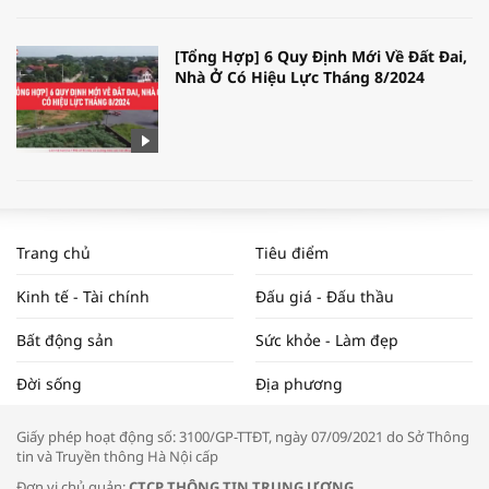
[Tổng Hợp] 6 Quy Định Mới Về Đất Đai,
Nhà Ở Có Hiệu Lực Tháng 8/2024
WORLDBANK DỰ BÁO KINH TẾ VIỆT
NAM NĂM 2024 VÀ NĂM 2025 | NHỊP
Trang chủ
Tiêu điểm
ĐẬP THỊ TRƯỜNG #62
Kinh tế - Tài chính
Đấu giá - Đấu thầu
Bất động sản
Sức khỏe - Làm đẹp
Tọa đàm “Xúc tiến thương mại: Khơi
Đời sống
Địa phương
thông đầu ra cho sản phẩm OCOP”
Giấy phép hoạt động số: 3100/GP-TTĐT, ngày 07/09/2021 do Sở Thông
tin và Truyền thông Hà Nội cấp
Đơn vị chủ quản:
CTCP THÔNG TIN TRUNG ƯƠNG