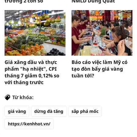
trưởng 2 con số
NMLD Dung Quất
Giá xăng dầu và thực
Báo cáo việc làm Mỹ có
phẩm "hạ nhiệt", CPI
tạo đòn bẩy giá vàng
tháng 7 giảm 0,12% so
tuần tới?
với tháng trước
Từ khóa:
giá vàng
dừng đà tăng
sắp phá mốc
https://kenhhot.vn/