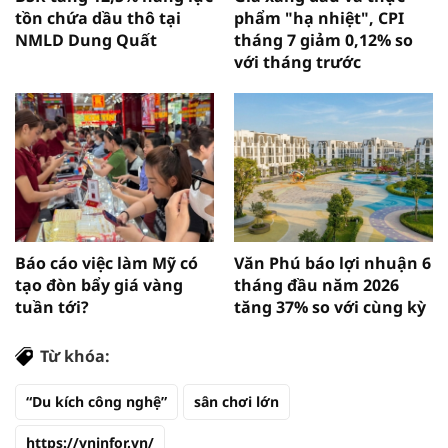
tồn chứa dầu thô tại
phẩm "hạ nhiệt", CPI
NMLD Dung Quất
tháng 7 giảm 0,12% so
với tháng trước
Báo cáo việc làm Mỹ có
Văn Phú báo lợi nhuận 6
tạo đòn bẩy giá vàng
tháng đầu năm 2026
tuần tới?
tăng 37% so với cùng kỳ
Từ khóa:
“Du kích công nghệ”
sân chơi lớn
https://vninfor.vn/