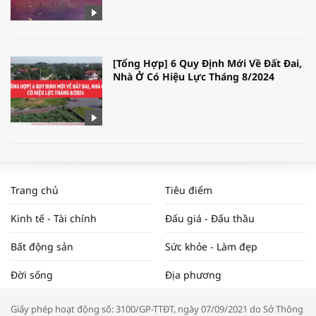
[Tổng Hợp] 6 Quy Định Mới Về Đất Đai,
Nhà Ở Có Hiệu Lực Tháng 8/2024
WORLDBANK DỰ BÁO KINH TẾ VIỆT
NAM NĂM 2024 VÀ NĂM 2025 | NHỊP
Trang chủ
Tiêu điểm
ĐẬP THỊ TRƯỜNG #62
Kinh tế - Tài chính
Đấu giá - Đấu thầu
Bất động sản
Sức khỏe - Làm đẹp
Tọa đàm “Xúc tiến thương mại: Khơi
Đời sống
Địa phương
thông đầu ra cho sản phẩm OCOP”
Giấy phép hoạt động số: 3100/GP-TTĐT, ngày 07/09/2021 do Sở Thông