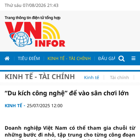
Thứ sáu 07/08/2026 21:43
Trang thông tin điện tử tổng hợp
ƯƠNG
TIÊU ĐIỂM
KINH TẾ - TÀI CHÍNH
ĐẤU GIÁ - ĐẤU THẦ
KINH TẾ - TÀI CHÍNH
Kinh tế
Tài chính
“Du kích công nghệ” để vào sân chơi lớn
KINH TẾ
25/07/2025 12:00
Doanh nghiệp Việt Nam có thể tham gia chuỗi từ
những bước đi nhỏ, tập trung cho từng công đoạn