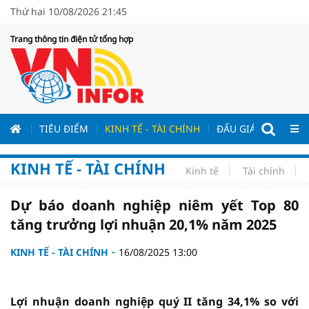
Thứ hai 10/08/2026 21:45
Trang thông tin điện tử tổng hợp
ƯƠNG
TIÊU ĐIỂM
KINH TẾ - TÀI CHÍNH
ĐẤU GIÁ - ĐẤU THẦ
KINH TẾ - TÀI CHÍNH
Kinh tế
Tài chính
Dự báo doanh nghiệp niêm yết Top 80
tăng trưởng lợi nhuận 20,1% năm 2025
KINH TẾ - TÀI CHÍNH
16/08/2025 13:00
Lợi nhuận doanh nghiệp quý II tăng 34,1% so với