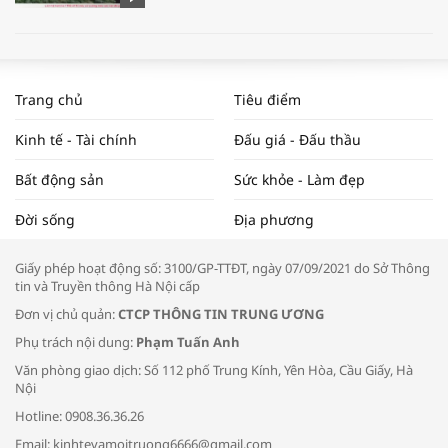
WORLDBANK DỰ BÁO KINH TẾ VIỆT
NAM NĂM 2024 VÀ NĂM 2025 | NHỊP
Trang chủ
Tiêu điểm
ĐẬP THỊ TRƯỜNG #62
Kinh tế - Tài chính
Đấu giá - Đấu thầu
Bất động sản
Sức khỏe - Làm đẹp
Tọa đàm “Xúc tiến thương mại: Khơi
Đời sống
Địa phương
thông đầu ra cho sản phẩm OCOP”
Giấy phép hoạt động số: 3100/GP-TTĐT, ngày 07/09/2021 do Sở Thông
tin và Truyền thông Hà Nội cấp
Đơn vị chủ quản:
CTCP THÔNG TIN TRUNG ƯƠNG
Phụ trách nội dung:
Phạm Tuấn Anh
Bác sĩ tư vấn cách phòng tránh bệnh
Văn phòng giao dịch: Số 112 phố Trung Kính, Yên Hòa, Cầu Giấy, Hà
đường hô hấp trong thời tiết giao mùa
Nội
Hotline: 0908.36.36.26
Email: kinhtevamoitruong6666@gmail.com